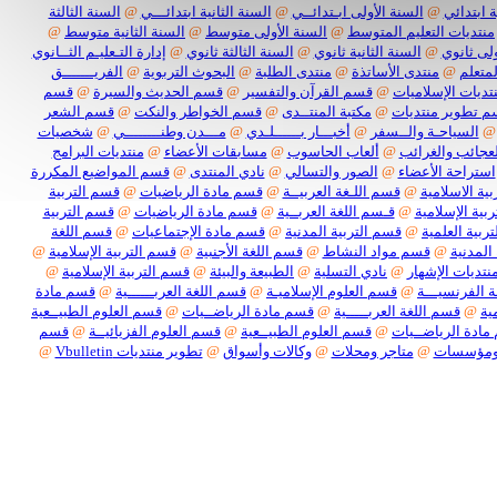
 ابتدائي
@
السنة الأولى ابـتدائــي
@
السنة الثانية ابتدائـــي
@
السنة الثالثة
منتديات التعليم المتوسط
@
السنة الأولى متوسط
@
السنة الثانية متوسط
@
لى ثانوي
@
السنة الثانية ثانوي
@
السنة الثالثة ثانوي
@
إدارة التـعليـم الثــانوي
لمتعلم
@
منتدى الأساتذة
@
منتدى الطلبة
@
البحوث التربوية
@
الفريـــــــق
تديات الإسلاميات
@
قسم القرآن والتفسير
@
قسم الحديث والسيرة
@
قسم
 تطوير منتديات
@
مكتبة المنتــدى
@
قسم الخواطر والنكت
@
قسم الشعر
@
السياحـة والــسفر
@
أخبـــار بــــــلـدي
@
مـــدن وطنــــــــي
@
شخصيات
لعجائب والغرائب
@
ألعاب الحاسوب
@
مسابقات الأعضاء
@
منتديات البرامج
استراحة الأعضاء
@
الصور والتسالي
@
نادي المنتدى
@
قسم المواضيع المكررة
ية الاسلامية
@
قسم اللـغة العربيــة
@
قسم مادة الرياضيات
@
قسم التربية
بية الإسلامية
@
قـسم اللغة العربــية
@
قسم مادة الرياضيات
@
قسم التربية
ربية العلمية
@
قسم التربية المدنية
@
قسم مادة الإجتماعيات
@
قسم اللغة
المدنية
@
قسم مواد النشاط
@
قسم اللغة الأجنبية
@
قسم التربية الإسلامية
@
نتديات الإشهار
@
نادي التسلية
@
الطبيعة والبيئة
@
قسم التربية الإسلامية
@
 الفرنسيـــة
@
قسم العلوم الإسلاميـة
@
قسم اللغة العربــــــية
@
قسم مادة
ية
@
قسم اللغة العربـــــية
@
قسم مادة الرياضــيات
@
قسم العلوم الطبيــعية
ادة الرياضــيات
@
قسم العلوم الطبيــعية
@
قسم العلوم الفزيائيــة
@
قسم
ومؤسسات
@
متاجر ومحلات
@
وكالات وأسواق
@
تطوير منتديات Vbulletin
@
بكل أنواعها