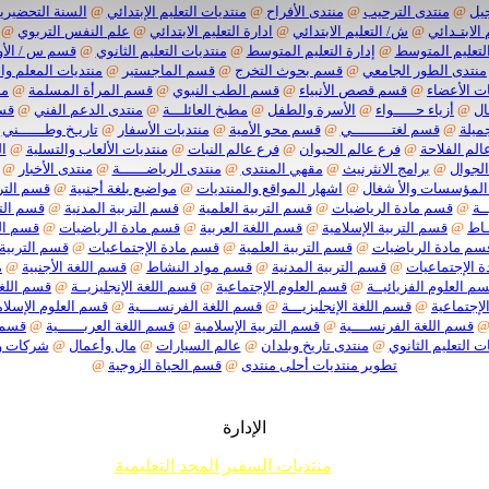
يل
@
منتدى الترحيب
@
منتدى الأفراح
@
منتديات التعليم الإبتدائي
@
السنة التحضيرية
 الابتـدائي
@
ش/ التعليم الابتدائي
@
ادارة التعليم الابتدائي
@
علم النفس التربوي
@
لتعليم المتوسط
@
إدارة التعليم المتوسط
@
منتديات التعليم الثانوي
@
قسم س / الأو
منتدى الطور الجامعي
@
قسم بحوث التخرج
@
قسم الماجستير
@
منتديات المعلم وا
ت الأعضاء
@
قسم قصص الأنبياء
@
قسم الطب النبوي
@
قسم المرأة المسلمة
@
من
ال
@
أزياء حـــــواء
@
الأسرة والطفل
@
مطبخ العائلـــة
@
منتدى الدعم الفني
@
قسم
ميلة
@
قسم لغتـــــــــي
@
قسم محو الأمية
@
منتديات الأسفار
@
تاريـخ وطــــــني
الم الفلاحة
@
فرع عالم الحيوان
@
فرع عالم النبات
@
منتديات الألعاب والتسلية
@
ا
الجوال
@
برامج الانثرنيث
@
مقهي المنتدى
@
منتدى الرياضــــــة
@
منتدى الأخبار
@
المؤسسات والأ شغال
@
اشهار المواقع والمنتديات
@
مواضيع بلغة أجنبية
@
قسم الترب
ـة
@
قسم مادة الرياضيات
@
قسم التربية العلمية
@
قسم التربية المدنية
@
قسم التر
ـاط
@
قسم التربية الإسلامية
@
قسم اللغة العربية
@
قسم مادة الرياضيات
@
قسم الت
سم مادة الرياضيات
@
قسم التربية العلمية
@
قسم مادة الإجتماعيات
@
قسم التربية 
 الإجتماعيات
@
قسم التربية المدنية
@
قسم مواد النشاط
@
قسم اللغة الأجنبية
@
م
م العلوم الفزيائيــة
@
قسم العلوم الإجتماعية
@
قسم اللغة الإنجليزيــة
@
قسم اللغة
لإجتماعية
@
قسم اللغة الإنجليزيـــة
@
قسم اللغة الفرنســــية
@
قسم العلوم الإسلام
قسم اللغة الفرنســــية
@
قسم التربية الإسلامية
@
قسم اللغة العربــــــية
@
قسم م
ت التعليم الثانوي
@
منتدى تاريخ وبلدان
@
عالم السيارات
@
مال وأعمال
@
شركات 
تطوير منتديات أحلى منتدى
@
قسم الحياة الزوجية
@
الإدارة
منتديات السفير المجد التعليمية
م جميع إخوانناوأخواتناالأعضاءأننا لا نقبل أي موضوع حول ما يسمى تفسير الأحلام أو مواضيع السحر والشعودة 