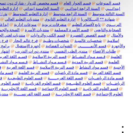
قسم المنوعات
@
قسم الحوار العام
@
قسم مخصص للزوار - شارك دون تسج
ابتدائـــي
@
السنة الرابعة ابتدائــي
@
السنة الخامسة ابتدائي
@
إدارة التعليم
السنة الثالثة متوسط
@
السنة الرابعة متوسط
@
إدارة التعليم المتوسط
@
ش/ ا
@
شهادة ** البـــكالوريا
@
إدارة التعليم الثانوي
@
منتديات التعليم العالي
@
التربـــوي
@
تابع لأقسام التعليم
@
متفرقات تربوية
@
منوعات إدارية
@
إبداعا
الصحابة والتابعين
@
قسم الأسرة المسلمة
@
منتديات الأسرة
@
الصحة والجم
والأمثال
@
قسم القصص القصيرة
@
قسم الكتب والروايات
@
منتديات لغتي الج
إسلامية
@
شخصيات عالميـة
@
شخصيات وطنـية
@
فرع عالم البحار
@
فرع ع
والأجهزة
@
قسم الأنمــــــــي
@
القنوات الفضائية
@
أجهزة الإستقبال
@
برامج 
@
طلبات الأعضاء
@
منتدى الطب النفسي
@
منتدى دورات التدريب
@
اشهار 
العلمية
@
قـسم مـواد النشــاط
@
قسم التربية الإسلامية
@
قسـم اللغة العربيـ
العلمية
@
قسم التربية المدنية
@
قـسم مـواد النشــاط
@
قـسم مـواد النشـ
الأجنبية
@
قسم مواد النشاط
@
قسم التربية الإسلامية
@
قسم اللغة العربية
@
ق
قسم اللغة العربية
@
قسم مادة الرياضيات
@
قسم التربية العلمية
@
قسم مادة
قسم مادة الرياضــيات
@
قسم اللغة العربيــــــة
@
قسم العلوم الطبيعـيـة
@
قس
الرياضــيات
@
قسم العلوم الطبيــعية
@
قسم العلوم الفزيائيــة
@
قسم العلوم ا
@
قسم العلوم الفزيائيــة
@
قسم العلوم الإجتماعية
@
قسم اللغة الإنجليزيـــة
@
العلوم الإجتماعية
@
قسم اللغة الإنجليزيـــة
@
قسم اللغة الفرنســــية
@
منتديا
نعل