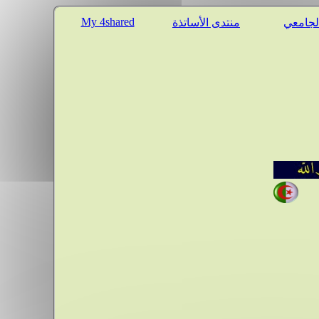
My 4shared
الجامعي
منتدى الأساتذة