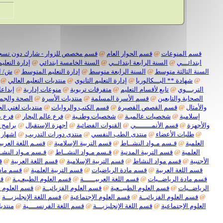
قسم المنوعات
@
قسم الحوار العام
@
قسم مخصص للزوار - شارك دون تسج
ابتدائـــي
@
السنة الرابعة ابتدائــي
@
السنة الخامسة ابتدائي
@
إدارة التعليم
السنة الثالثة متوسط
@
السنة الرابعة متوسط
@
إدارة التعليم المتوسط
@
ش/ ا
@
شهادة ** البـــكالوريا
@
إدارة التعليم الثانوي
@
منتديات التعليم العالي
@
التربـــوي
@
تابع لأقسام التعليم
@
متفرقات تربوية
@
منوعات إدارية
@
إبداعا
الصحابة والتابعين
@
قسم الأسرة المسلمة
@
منتديات الأسرة
@
الصحة والجم
والأمثال
@
قسم القصص القصيرة
@
قسم الكتب والروايات
@
منتديات لغتي الج
إسلامية
@
شخصيات عالميـة
@
شخصيات وطنـية
@
فرع عالم البحار
@
فرع ع
والأجهزة
@
قسم الأنمــــــــي
@
القنوات الفضائية
@
أجهزة الإستقبال
@
برامج 
@
طلبات الأعضاء
@
منتدى الطب النفسي
@
منتدى دورات التدريب
@
اشهار 
العلمية
@
قـسم مـواد النشــاط
@
قسم التربية الإسلامية
@
قسـم اللغة العربيـ
العلمية
@
قسم التربية المدنية
@
قـسم مـواد النشــاط
@
قـسم مـواد النشـ
الأجنبية
@
قسم مواد النشاط
@
قسم التربية الإسلامية
@
قسم اللغة العربية
@
ق
قسم اللغة العربية
@
قسم مادة الرياضيات
@
قسم التربية العلمية
@
قسم مادة
قسم مادة الرياضــيات
@
قسم اللغة العربيــــــة
@
قسم العلوم الطبيعـيـة
@
قس
الرياضــيات
@
قسم العلوم الطبيــعية
@
قسم العلوم الفزيائيــة
@
قسم العلوم ا
@
قسم العلوم الفزيائيــة
@
قسم العلوم الإجتماعية
@
قسم اللغة الإنجليزيـــة
@
العلوم الإجتماعية
@
قسم اللغة الإنجليزيـــة
@
قسم اللغة الفرنســــية
@
منتديا