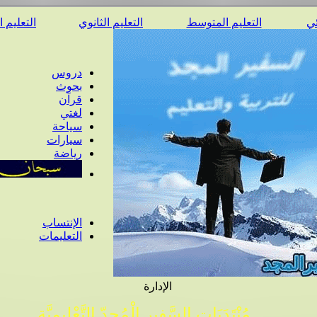
ئي
التعليم المتوسط
التعليم الثانوي
التعليم 
دروس
بحوث
قرآن
لغتي
سياحة
سيارات
رياضة
الإنتساب
التعليمات
الإدارة
مُنْتَدَيَات السَّفِير الْمُجِدّ التَّعْلِيمِيَّة