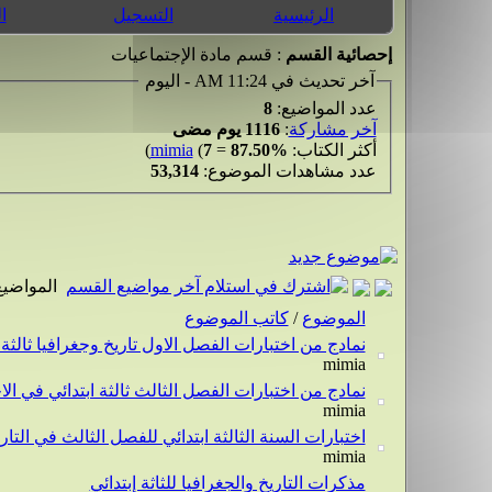
الرئيسية
التسجيل
ا
إحصائية القسم
: قسم مادة الإجتماعيات
آخر تحديث في 11:24 AM - اليوم
عدد المواضيع:
8
آخر مشاركة
:
1116 يوم مضى
أكثر الكتاب:
87.50%
=
7
(
mimia
)
عدد مشاهدات الموضوع:
53,314
المواضيع
الموضوع
/
كاتب الموضوع
نمادج من اختبارات الفصل الاول تاريخ وجغرافيا ثالثة ا
mimia
نمادج من اختبارات الفصل الثالث ثالثة ابتدائي في ال
mimia
اختبارات السنة الثالثة ابتدائي للفصل الثالث في التار
mimia
مذكرات التاريخ والجغرافيا للثاثة إبتدائي