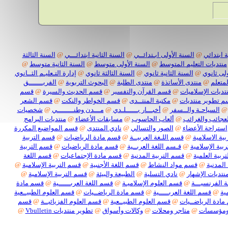
 ابتدائي
@
السنة الأولى ابـتدائــي
@
السنة الثانية ابتدائـــي
@
السنة الثالثة
منتديات التعليم المتوسط
@
السنة الأولى متوسط
@
السنة الثانية متوسط
@
لى ثانوي
@
السنة الثانية ثانوي
@
السنة الثالثة ثانوي
@
إدارة التـعليـم الثــانوي
لمتعلم
@
منتدى الأساتذة
@
منتدى الطلبة
@
البحوث التربوية
@
الفريـــــــق
تديات الإسلاميات
@
قسم القرآن والتفسير
@
قسم الحديث والسيرة
@
قسم
 تطوير منتديات
@
مكتبة المنتــدى
@
قسم الخواطر والنكت
@
قسم الشعر
@
السياحـة والــسفر
@
أخبـــار بــــــلـدي
@
مـــدن وطنــــــــي
@
شخصيات
لعجائب والغرائب
@
ألعاب الحاسوب
@
مسابقات الأعضاء
@
منتديات البرامج
استراحة الأعضاء
@
الصور والتسالي
@
نادي المنتدى
@
قسم المواضيع المكررة
ية الاسلامية
@
قسم اللـغة العربيــة
@
قسم مادة الرياضيات
@
قسم التربية
بية الإسلامية
@
قـسم اللغة العربــية
@
قسم مادة الرياضيات
@
قسم التربية
ربية العلمية
@
قسم التربية المدنية
@
قسم مادة الإجتماعيات
@
قسم اللغة
المدنية
@
قسم مواد النشاط
@
قسم اللغة الأجنبية
@
قسم التربية الإسلامية
@
نتديات الإشهار
@
نادي التسلية
@
الطبيعة والبيئة
@
قسم التربية الإسلامية
@
 الفرنسيـــة
@
قسم العلوم الإسلاميـة
@
قسم اللغة العربــــــية
@
قسم مادة
ية
@
قسم اللغة العربـــــية
@
قسم مادة الرياضــيات
@
قسم العلوم الطبيــعية
ادة الرياضــيات
@
قسم العلوم الطبيــعية
@
قسم العلوم الفزيائيــة
@
قسم
ومؤسسات
@
متاجر ومحلات
@
وكالات وأسواق
@
تطوير منتديات Vbulletin
@