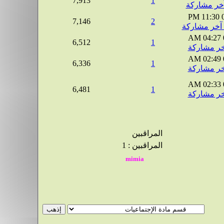
7,913
1
11:30 PM
7,146
2
04:27 AM
6,512
1
02:49 AM
6,336
1
02:33 AM
6,481
1
المراقبين
المراقبين : 1