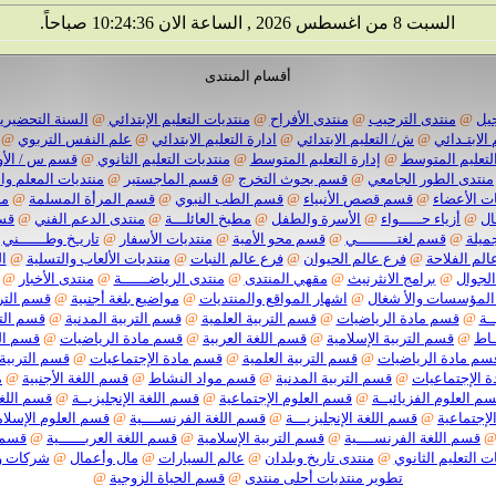
السبت 8 من اغسطس 2026 , الساعة الان 10:24:37 صباحاً.
أقسام المنتدى
يل
@
منتدى الترحيب
@
منتدى الأفراح
@
منتديات التعليم الإبتدائي
@
السنة التحضيرية
 الابتـدائي
@
ش/ التعليم الابتدائي
@
ادارة التعليم الابتدائي
@
علم النفس التربوي
@
لتعليم المتوسط
@
إدارة التعليم المتوسط
@
منتديات التعليم الثانوي
@
قسم س / الأو
منتدى الطور الجامعي
@
قسم بحوث التخرج
@
قسم الماجستير
@
منتديات المعلم وا
ت الأعضاء
@
قسم قصص الأنبياء
@
قسم الطب النبوي
@
قسم المرأة المسلمة
@
من
ال
@
أزياء حـــــواء
@
الأسرة والطفل
@
مطبخ العائلـــة
@
منتدى الدعم الفني
@
قسم
ميلة
@
قسم لغتـــــــــي
@
قسم محو الأمية
@
منتديات الأسفار
@
تاريـخ وطــــــني
الم الفلاحة
@
فرع عالم الحيوان
@
فرع عالم النبات
@
منتديات الألعاب والتسلية
@
ا
الجوال
@
برامج الانثرنيث
@
مقهي المنتدى
@
منتدى الرياضــــــة
@
منتدى الأخبار
@
المؤسسات والأ شغال
@
اشهار المواقع والمنتديات
@
مواضيع بلغة أجنبية
@
قسم الترب
ـة
@
قسم مادة الرياضيات
@
قسم التربية العلمية
@
قسم التربية المدنية
@
قسم التر
ـاط
@
قسم التربية الإسلامية
@
قسم اللغة العربية
@
قسم مادة الرياضيات
@
قسم الت
سم مادة الرياضيات
@
قسم التربية العلمية
@
قسم مادة الإجتماعيات
@
قسم التربية 
 الإجتماعيات
@
قسم التربية المدنية
@
قسم مواد النشاط
@
قسم اللغة الأجنبية
@
م
م العلوم الفزيائيــة
@
قسم العلوم الإجتماعية
@
قسم اللغة الإنجليزيــة
@
قسم اللغة
لإجتماعية
@
قسم اللغة الإنجليزيـــة
@
قسم اللغة الفرنســــية
@
قسم العلوم الإسلام
قسم اللغة الفرنســــية
@
قسم التربية الإسلامية
@
قسم اللغة العربــــــية
@
قسم م
ت التعليم الثانوي
@
منتدى تاريخ وبلدان
@
عالم السيارات
@
مال وأعمال
@
شركات 
تطوير منتديات أحلى منتدى
@
قسم الحياة الزوجية
@