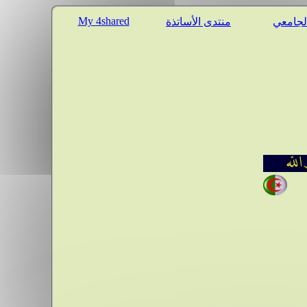
My 4shared
الجامعي
منتدى الأساتذة