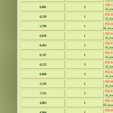
12
6,881
2
01:
6,520
1
01:
5,799
1
04:
6,020
1
03:
8,403
1
03:
6,747
1
04:
6,222
3
02:
6,060
3
08:
5,244
1
03:
7,532
1
10:
4,885
1
09:
4,964
1