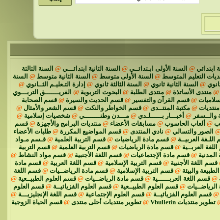
 ابتدائي
@
السنة الأولى ابـتدائــي
@
السنة الثانية ابتدائـــي
@
السنة الثالثة
ديات التعليم المتوسط
@
السنة الأولى متوسط
@
السنة الثانية متوسط
@
السنة
انوي
@
السنة الثانية ثانوي
@
السنة الثالثة ثانوي
@
إدارة التـعليـم الثــانوي
@
@
منتدى الأساتذة
@
منتدى الطلبة
@
البحوث التربوية
@
الفريـــــــق التربـــوي
سلاميات
@
قسم القرآن والتفسير
@
قسم الحديث والسيرة
@
قسم الصحابة
نتديات
@
مكتبة المنتــدى
@
قسم الخواطر والنكت
@
قسم الشعر والأمثال
@
 والــسفر
@
أخبـــار بــــــلـدي
@
مـــدن وطنــــــــي
@
شخصيات إسلامية
@
ئب
@
ألعاب الحاسوب
@
مسابقات الأعضاء
@
منتديات البرامج والأجهزة
@
قسم
الصور والتسالي
@
نادي المنتدى
@
قسم المواضيع المكررة
@
طلبات الأعضاء
اللـغة العربيــة
@
قسم مادة الرياضيات
@
قسم التربية العلمية
@
قـسم مـواد
للغة العربــية
@
قسم مادة الرياضيات
@
قسم التربية العلمية
@
قسم التربية
 المدنية
@
قسم مادة الإجتماعيات
@
قسم اللغة الأجنبية
@
قسم مواد النشاط
@
قسم اللغة الأجنبية
@
قسم التربية الإسلامية
@
قسم اللغة العربية
@
قسم مادة
الطبيعة والبيئة
@
قسم التربية الإسلامية
@
قسم مادة الرياضــيات
@
قسم اللغة
@
قسم اللغة العربــــــية
@
قسم مادة الرياضــيات
@
قسم العلوم الطبيــعية
@
الرياضــيات
@
قسم العلوم الطبيــعية
@
قسم العلوم الفزيائيــة
@
قسم العلوم
@
قسم العلوم الفزيائيــة
@
قسم العلوم الإجتماعية
@
قسم اللغة الإنجليزيـــة
@
تطوير منتديات Vbulletin
@
تطوير منتديات أحلى منتدى
@
قسم الحياة الزوجية