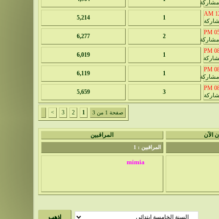
12
5,214
1
05:
6,277
2
08:
6,019
1
08:
6,119
1
08:
5,659
3
>
3
2
1
صفحة 1 من 3
ن الآن
المراقبين
المراقبين : 1