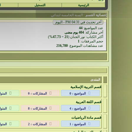
الرئيسية
التسجيل
ا
إحصائية القسم
: السنة الخامسة ابتدائي
آخر تحديث في 04:31 PM - اليوم
عدد المواضيع:
44
آخر مشاركة
:
404 يوم مضى
أكثر الكتاب:
نور الجنان
(
21
=
47.73%
)
حجم المرفقات:
1
عدد مشاهدات الموضوع:
216,780
المنتدى
قسم التربية الإسلامية
المواضيع : 0
المشاركات : 0
المتوا
قسم اللغة العربية
المواضيع : 4
المشاركات : 8
المتوا
قسم مادة الرياضيات
المواضيع : 1
المشاركات : 2
المتوا