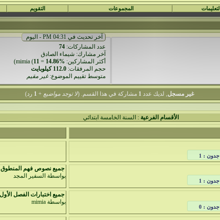
لتعليمات
المجموعات
التقويم
آخر تحديث في 04:31 PM - اليوم
عدد المشاركات:
74
آخر مشارك:
شيماء الصادق
أكثر المشاركين:
14.86%
=
11
(
mimia
)
حجم المرفقات:
112.0 كيلوبايت
متوسط تقييم الموضوع:
غير مقيم
غير مسجل
, لديك عدد
1
مشاركة في هذا القسم. (
لا توجد مواضيع
+
1
رد)
الأقسام الفرعية
: السنة الخامسة ابتدائي
جدون : 1
جميع نصوص فهم المنطوق س
بواسطة
السفير المجد
جدون : 1
جميع اختبارات الفصل الأول.
بواسطة
mimia
جدون : 0