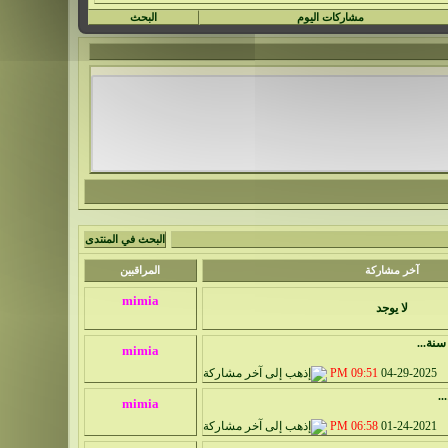
مشاركات اليوم
البحث
البحث في المنتدى
آخر مشاركة
المراقبين
لا يوجد
نة...
09:51 PM
04-29-2025
..
06:58 PM
01-24-2021