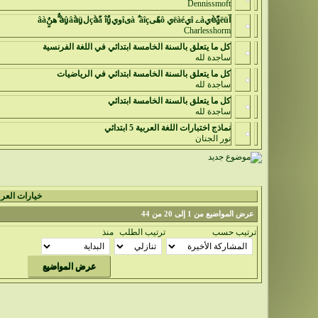
Dennissmoft
آèًٍَàëüيàے îيëàéي ôهًىà ٌ âîçىîويîٌٍü‏ çàًàلàٍûâàٍü ًٌهنٌٍâà
Charlesshorm
كل ما يتعلق بالسنة الخامسة ابتدائي في اللغة الفرنسية
ساجدة لله
كل ما يتعلق بالسنة الخامسة ابتدائي في الرياضيات
ساجدة لله
كل ما يتعلق بالسنة الخامسة ابتدائي
ساجدة لله
نماذج اختبارات اللغة العربية 5 ابتدائي
نور الجنان
خيارات الع
عرض المواضيع من 1 إلى 20 من 44
ترتيب حسب
ترتيب الطلب
منذ