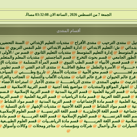
الجمعة 7 من اغسطس 2026 , الساعة الان 03:32:09 مساءً.
أقسام المنتدى
يل
@
منتدى الترحيب
@
منتدى الأفراح
@
منتديات التعليم الإبتدائي
@
السنة التحضيرية
ابتـدائي
@
ش/ التعليم الابتدائي
@
ادارة التعليم الابتدائي
@
علم النفس التربوي
@
منت
يم المتوسط
@
إدارة التعليم المتوسط
@
منتديات التعليم الثانوي
@
قسم س / الأولى ث
الطور الجامعي
@
قسم بحوث التخرج
@
قسم الماجستير
@
منتديات المعلم والمتعلم
ء
@
قسم قصص الأنبياء
@
قسم الطب النبوي
@
قسم المرأة المسلمة
@
منتديات الإ
 حـــــواء
@
الأسرة والطفل
@
مطبخ العائلـــة
@
منتدى الدعم الفني
@
قسم تطوير م
 لغتـــــــــي
@
قسم محو الأمية
@
منتديات الأسفار
@
تاريـخ وطــــــني
@
السياحـة
فرع عالم الحيوان
@
فرع عالم النبات
@
منتديات الألعاب والتسلية
@
العجائب والغرا
انثرنيث
@
مقهي المنتدى
@
منتدى الرياضــــــة
@
منتدى الأخبار
@
استراحة الأعضاء
@
ل
@
اشهار المواقع والمنتديات
@
مواضيع بلغة أجنبية
@
قسم التربية الاسلامية
@
قسم 
يات
@
قسم التربية العلمية
@
قسم التربية المدنية
@
قسم التربية الإسلامية
@
قـسم ا
ة
@
قسم اللغة العربية
@
قسم مادة الرياضيات
@
قسم التربية العلمية
@
قسم التربية
ية العلمية
@
قسم مادة الإجتماعيات
@
قسم التربية المدنية
@
قسم مواد النشاط
@
نية
@
قسم مواد النشاط
@
قسم اللغة الأجنبية
@
منتديات الإشهار
@
نادي التسلية
@
جتماعية
@
قسم اللغة الإنجليزيــة
@
قسم اللغة الفرنسيـــة
@
قسم العلوم الإسلاميـة
م اللغة الفرنســــية
@
قسم العلوم الإسلامية
@
قسم اللغة العربـــــية
@
قسم مادة 
إسلامية
@
قسم اللغة العربــــــية
@
قسم مادة الرياضــيات
@
قسم العلوم الطبيــعية
السيارات
@
مال وأعمال
@
شركات ومؤسسات
@
متاجر ومحلات
@
وكالات وأسواق
@
@