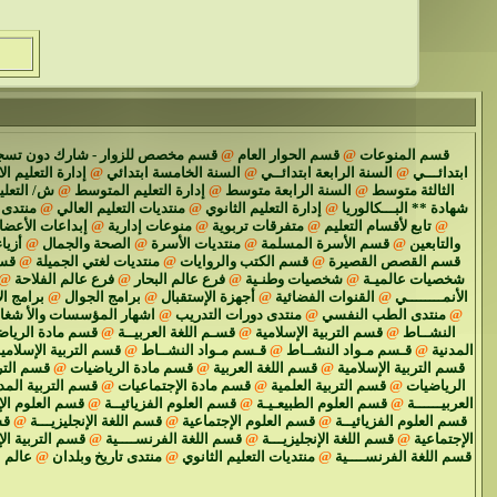
قسم المنوعات
@
قسم الحوار العام
@
قسم مخصص للزوار - شارك دون تسج
ابتدائـــي
@
السنة الرابعة ابتدائــي
@
السنة الخامسة ابتدائي
@
إدارة التعليم ال
الثالثة متوسط
@
السنة الرابعة متوسط
@
إدارة التعليم المتوسط
@
ش/ التعل
شهادة ** البـــكالوريا
@
إدارة التعليم الثانوي
@
منتديات التعليم العالي
@
منتدى 
@
تابع لأقسام التعليم
@
متفرقات تربوية
@
منوعات إدارية
@
إبداعات الأعضا
والتابعين
@
قسم الأسرة المسلمة
@
منتديات الأسرة
@
الصحة والجمال
@
أزياء
قسم القصص القصيرة
@
قسم الكتب والروايات
@
منتديات لغتي الجميلة
@
قسم
شخصيات عالميـة
@
شخصيات وطنـية
@
فرع عالم البحار
@
فرع عالم الفلاحة
@
الأنمــــــــي
@
القنوات الفضائية
@
أجهزة الإستقبال
@
برامج الجوال
@
برامج ال
@
منتدى الطب النفسي
@
منتدى دورات التدريب
@
اشهار المؤسسات والأ شغا
النشــاط
@
قسم التربية الإسلامية
@
قسـم اللغة العربيــة
@
قسم مادة الرياض
المدنية
@
قـسم مـواد النشــاط
@
قـسم مـواد النشــاط
@
قسم التربية الإسلامي
قسم التربية الإسلامية
@
قسم اللغة العربية
@
قسم مادة الرياضيات
@
قسم الترب
الرياضيات
@
قسم التربية العلمية
@
قسم مادة الإجتماعيات
@
قسم التربية المد
العربيــــــة
@
قسم العلوم الطبيعـيـة
@
قسم العلوم الفزيائيــة
@
قسم العلوم الإ
قسم العلوم الفزيائيــة
@
قسم العلوم الإجتماعية
@
قسم اللغة الإنجليزيـــة
@
قس
الإجتماعية
@
قسم اللغة الإنجليزيـــة
@
قسم اللغة الفرنســــية
@
قسم التربية ال
قسم اللغة الفرنســــية
@
منتديات التعليم الثانوي
@
منتدى تاريخ وبلدان
@
عالم 