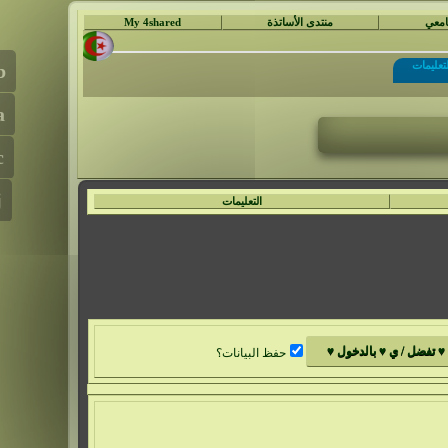
جامعي
منتدى الأساتذة
My 4shared
لتعليمات
التعليمات
حفظ البيانات؟