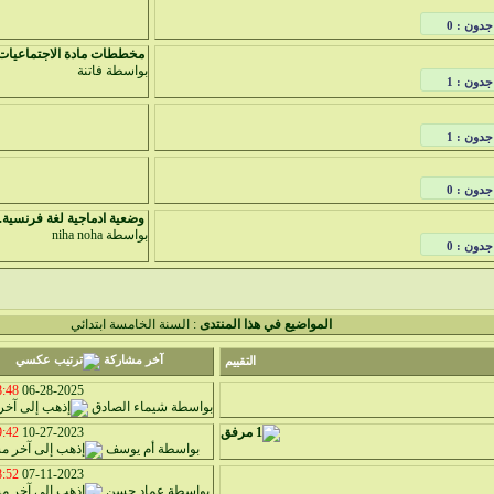
جدون : 0
مخططات مادة الاجتماعيات 
بواسطة
فاتنة
جدون : 1
جدون : 1
جدون : 0
وضعية ادماجية لغة فرنسية..
بواسطة
niha noha
جدون : 0
المواضيع في هذا المنتدى
: السنة الخامسة ابتدائي
آخر مشاركة
التقييم
48 PM
06-28-2025
بواسطة
شيماء الصادق
42 PM
10-27-2023
بواسطة
أم يوسف
52 PM
07-11-2023
بواسطة
عماد حسن