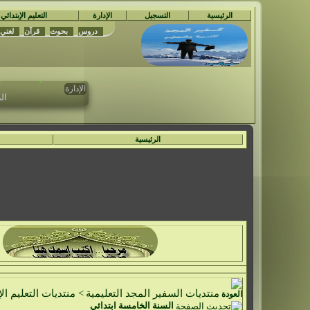
الرئيسية
التسجيل
الإدارة
التعليم الإبتدائي
دروس
بحوث
قرآن
لغتي
مُ
تم حدف جمي
الإدارة
ال
الرئيسية
منتديات السفير المجد التعليمية
>
منتديات التعليم الإ
السنة الخامسة ابتدائي