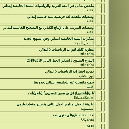
ملخص شامل في اللغة العربية والرياضيات للسنة الخامسة إبتدائي
فاتنة
وضعيات ملخصة لغة فرنسية ستة خامسة إبتدائي
فاتنة
وضعيات التدريب على الإنتاج الكتابي مع التصحيح للخامسة ابتدائي
فاتنة
مذكرات السنة الخامسة ابتدائي وفق المنهج الجديد
السفير المجد
مطوية كليك لقواعد الرياضيات 5 ابتدائي
niha noha
التدرج السنوي 5 ابتدائي الجيل الثاني 2018/2019
niha noha
نماذج اختبارات الرياضيات 5 ابتدائي
نور الجنان
جميع ماتبحث عنه للخامسة ابتدائي تجده هنا
فاتنة
îïëàٍèٍü êًهنèٍ âٍل îيëàéي ïهًهâîنîى ٌ êàًٍû يà êàًٍَ
EdwardRooks
طريقة العمل بمناهج الجيل الثاني وتسيير مقطع تعليمي
سمسومة
starcraft 2 èمًàٍü يà نهيüمè
Olgabem
#430