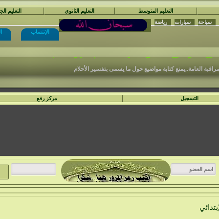
التعليم المتوسط
التعليم الثانوي
التعليم ال
سياحة
سيارات
رياضة
الإنتساب
ا
نْتَدَيَات السَّفِير الْمُجِدّ التَّعْلِيمِيَّة
ع المواضيع المكتوبة في الأ قسام الغير مناسبة .
مراقبة العامة..يمنع كتابة مواضيع حول ما يسمى بتفسير الأحلام
التسجيل
مركز رفع
بتدائي