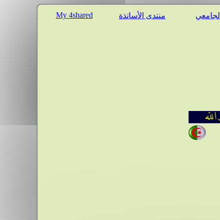
My 4shared
الجامعي
منتدى الأساتذة