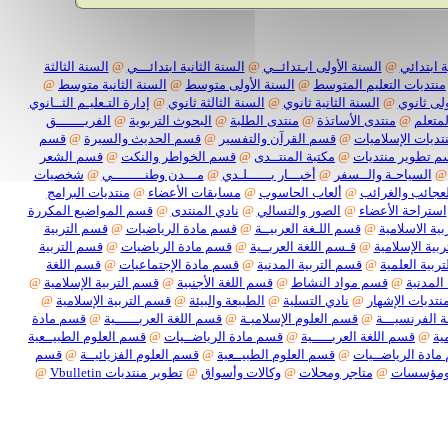
 ابتدائي
@
السنة الأولى ابـتدائــي
@
السنة الثانية ابتدائـــي
@
السنة الثالثة
منتديات التعليم المتوسط
@
السنة الأولى متوسط
@
السنة الثانية متوسط
@
لى ثانوي
@
السنة الثانية ثانوي
@
السنة الثالثة ثانوي
@
إدارة التـعليـم الثــانوي
لمتعلم
@
منتدى الأساتذة
@
منتدى الطلبة
@
البحوث التربوية
@
الفريـــــــق
تديات الإسلاميات
@
قسم القرآن والتفسير
@
قسم الحديث والسيرة
@
قسم
 تطوير منتديات
@
مكتبة المنتــدى
@
قسم الخواطر والنكت
@
قسم الشعر
@
السياحـة والــسفر
@
أخبـــار بــــــلـدي
@
مـــدن وطنــــــــي
@
شخصيات
لعجائب والغرائب
@
ألعاب الحاسوب
@
مسابقات الأعضاء
@
منتديات البرامج
استراحة الأعضاء
@
الصور والتسالي
@
نادي المنتدى
@
قسم المواضيع المكررة
ية الاسلامية
@
قسم اللـغة العربيــة
@
قسم مادة الرياضيات
@
قسم التربية
بية الإسلامية
@
قـسم اللغة العربــية
@
قسم مادة الرياضيات
@
قسم التربية
ربية العلمية
@
قسم التربية المدنية
@
قسم مادة الإجتماعيات
@
قسم اللغة
المدنية
@
قسم مواد النشاط
@
قسم اللغة الأجنبية
@
قسم التربية الإسلامية
@
نتديات الإشهار
@
نادي التسلية
@
الطبيعة والبيئة
@
قسم التربية الإسلامية
@
 الفرنسيـــة
@
قسم العلوم الإسلاميـة
@
قسم اللغة العربــــــية
@
قسم مادة
ية
@
قسم اللغة العربـــــية
@
قسم مادة الرياضــيات
@
قسم العلوم الطبيــعية
ادة الرياضــيات
@
قسم العلوم الطبيــعية
@
قسم العلوم الفزيائيــة
@
قسم
ومؤسسات
@
متاجر ومحلات
@
وكالات وأسواق
@
تطوير منتديات Vbulletin
@