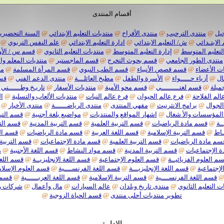
أقسام المنتدى
يل
@
منتدى الترحيب
@
منتدى الأفراح
@
منتديات التعليم الإبتدائي
@
السنة التحضيرية
 الابتـدائي
@
ش/ التعليم الابتدائي
@
ادارة التعليم الابتدائي
@
علم النفس التربوي
@
لتعليم المتوسط
@
إدارة التعليم المتوسط
@
منتديات التعليم الثانوي
@
قسم س / الأو
منتدى الطور الجامعي
@
قسم بحوث التخرج
@
قسم الماجستير
@
منتديات المعلم وا
ت الأعضاء
@
قسم قصص الأنبياء
@
قسم الطب النبوي
@
قسم المرأة المسلمة
@
من
ال
@
أزياء حـــــواء
@
الأسرة والطفل
@
مطبخ العائلـــة
@
منتدى الدعم الفني
@
قسم
ميلة
@
قسم لغتـــــــــي
@
قسم محو الأمية
@
منتديات الأسفار
@
تاريـخ وطــــــني
الم الفلاحة
@
فرع عالم الحيوان
@
فرع عالم النبات
@
منتديات الألعاب والتسلية
@
ا
الجوال
@
برامج الانثرنيث
@
مقهي المنتدى
@
منتدى الرياضــــــة
@
منتدى الأخبار
@
المؤسسات والأ شغال
@
اشهار المواقع والمنتديات
@
مواضيع بلغة أجنبية
@
قسم الترب
ـة
@
قسم مادة الرياضيات
@
قسم التربية العلمية
@
قسم التربية المدنية
@
قسم التر
ـاط
@
قسم التربية الإسلامية
@
قسم اللغة العربية
@
قسم مادة الرياضيات
@
قسم الت
سم مادة الرياضيات
@
قسم التربية العلمية
@
قسم مادة الإجتماعيات
@
قسم التربية 
 الإجتماعيات
@
قسم التربية المدنية
@
قسم مواد النشاط
@
قسم اللغة الأجنبية
@
م
م العلوم الفزيائيــة
@
قسم العلوم الإجتماعية
@
قسم اللغة الإنجليزيــة
@
قسم اللغة
لإجتماعية
@
قسم اللغة الإنجليزيـــة
@
قسم اللغة الفرنســــية
@
قسم العلوم الإسلام
قسم اللغة الفرنســــية
@
قسم التربية الإسلامية
@
قسم اللغة العربــــــية
@
قسم م
ت التعليم الثانوي
@
منتدى تاريخ وبلدان
@
عالم السيارات
@
مال وأعمال
@
شركات 
تطوير منتديات أحلى منتدى
@
قسم الحياة الزوجية
@
الإدارة