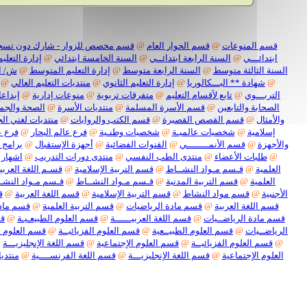
قسم المنوعات
@
قسم الحوار العام
@
قسم مخصص للزوار - شارك دون تسج
ابتدائـــي
@
السنة الرابعة ابتدائــي
@
السنة الخامسة ابتدائي
@
إدارة التعليم
السنة الثالثة متوسط
@
السنة الرابعة متوسط
@
إدارة التعليم المتوسط
@
ش/ ا
@
شهادة ** البـــكالوريا
@
إدارة التعليم الثانوي
@
منتديات التعليم العالي
@
التربـــوي
@
تابع لأقسام التعليم
@
متفرقات تربوية
@
منوعات إدارية
@
إبداعا
الصحابة والتابعين
@
قسم الأسرة المسلمة
@
منتديات الأسرة
@
الصحة والجم
والأمثال
@
قسم القصص القصيرة
@
قسم الكتب والروايات
@
منتديات لغتي الج
إسلامية
@
شخصيات عالميـة
@
شخصيات وطنـية
@
فرع عالم البحار
@
فرع ع
والأجهزة
@
قسم الأنمــــــــي
@
القنوات الفضائية
@
أجهزة الإستقبال
@
برامج 
@
طلبات الأعضاء
@
منتدى الطب النفسي
@
منتدى دورات التدريب
@
اشهار 
العلمية
@
قـسم مـواد النشــاط
@
قسم التربية الإسلامية
@
قسـم اللغة العربيـ
العلمية
@
قسم التربية المدنية
@
قـسم مـواد النشــاط
@
قـسم مـواد النشـ
الأجنبية
@
قسم مواد النشاط
@
قسم التربية الإسلامية
@
قسم اللغة العربية
@
ق
قسم اللغة العربية
@
قسم مادة الرياضيات
@
قسم التربية العلمية
@
قسم مادة
قسم مادة الرياضــيات
@
قسم اللغة العربيــــــة
@
قسم العلوم الطبيعـيـة
@
قس
الرياضــيات
@
قسم العلوم الطبيــعية
@
قسم العلوم الفزيائيــة
@
قسم العلوم ا
@
قسم العلوم الفزيائيــة
@
قسم العلوم الإجتماعية
@
قسم اللغة الإنجليزيـــة
@
العلوم الإجتماعية
@
قسم اللغة الإنجليزيـــة
@
قسم اللغة الفرنســــية
@
منتديا