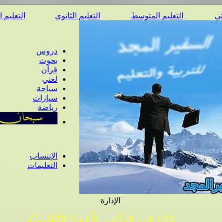
ئي
التعليم المتوسط
التعليم الثانوي
التعليم 
دروس
بحوث
قرآن
لغتي
سياحة
سيارات
رياضة
الإنتساب
التعليمات
الإدارة
مُنْتَدَيَات السَّفِير الْمُجِدّ التَّعْلِيمِيَّة