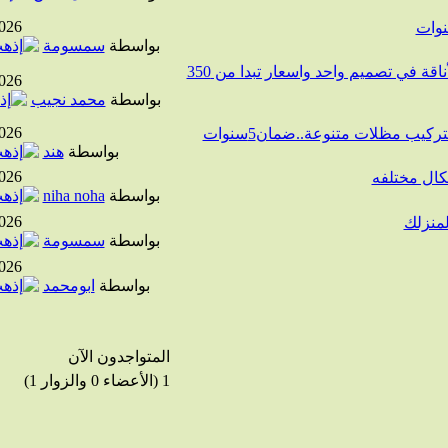
026
بواسطة
سمسومة
شبابيك الدرايش الحديد في الرياض الأمان والأناقة في تصميم واحد واسعار تبدا من 350
026
بواسطة
محمد نجيب
026
بواسطة
هند
026
كال مختلفه
بواسطة
niha noha
026
لمنزلك
بواسطة
سمسومة
026
بواسطة
ابومحمد
المتواجدون الآن
1 (الأعضاء 0 والزوار 1)