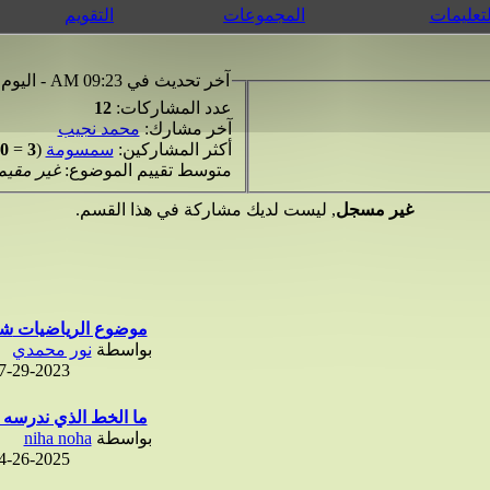
لتعليمات
المجموعات
التقويم
آخر تحديث في 09:23 AM - اليوم
عدد المشاركات:
12
آخر مشارك:
محمد نجيب
أكثر المشاركين:
سمسومة
(
3
=
0%
متوسط تقييم الموضوع:
غير مقيم
غير مسجل
, ليست لديك مشاركة في هذا القسم.
موضوع الرياضيات شهادة...
بواسطة
نور محمدي
7-29-2023
ما الخط الذي ندرسه ف
بواسطة
niha noha
4-26-2025