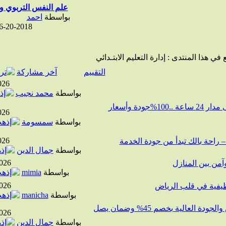
علم النفس التربوي ومج
بواسطة
احمد
6-20-2018
 في هذا المنتدى
: إدارة التعليم الابتـدائي
التقييم
آخر مشاركة
026
بواسطة
محمد نجيب
⚡ كهربائي منازل بالرياض – خدمة ممتازة على مدار 24 ساعة ..100%جودة وأسعار
026
بواسطة
سمسومة
026
بواسطة
جمال الدين
026
بواسطة
mimia
026
ظيفية في قلب الرياض
بواسطة
manicha
مظلات الرياض تجمع بين الحماية من الشمس والجودة العالية بخصم 45% وضمان يصل
026
بواسطة
جمال الدين