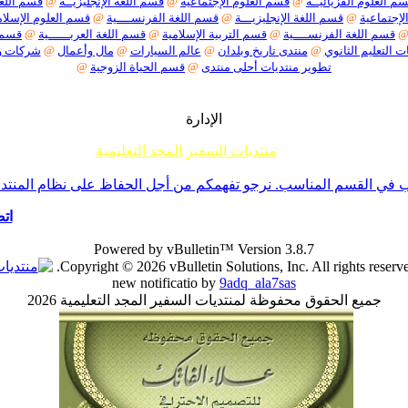
م العلوم الفزيائيــة
@
قسم العلوم الإجتماعية
@
قسم اللغة الإنجليزيــة
@
قسم اللغة
لإجتماعية
@
قسم اللغة الإنجليزيـــة
@
قسم اللغة الفرنســــية
@
قسم العلوم الإسلام
قسم اللغة الفرنســــية
@
قسم التربية الإسلامية
@
قسم اللغة العربــــــية
@
قسم م
ت التعليم الثانوي
@
منتدى تاريخ وبلدان
@
عالم السيارات
@
مال وأعمال
@
شركات 
تطوير منتديات أحلى منتدى
@
قسم الحياة الزوجية
@
الإدارة
منتديات السفير المجد التعليمية
م جميع إخوانناوأخواتناالأعضاءأننا لا نقبل أي موضوع حول ما يسمى تفسير الأحلام أو مواضيع السحر والشعودة 
ي القسم المناسب. نرجو تفهمكم من أجل الحفاظ على نظام المنتدى -ا
اتص
Powered by vBulletin™ Version 3.8.7
Copyright © 2026 vBulletin Solutions, Inc. All rights reserve
new notificatio by
9adq_ala7sas
جميع الحقوق محفوظة لمنتديات السفير المجد التعليمية 2026