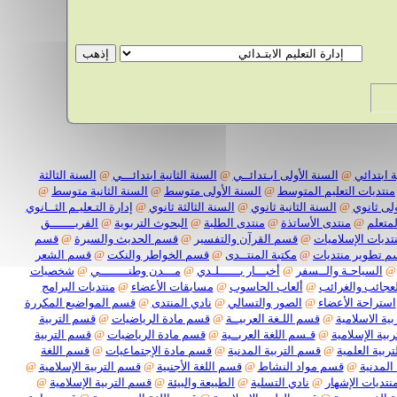
 ابتدائي
@
السنة الأولى ابـتدائــي
@
السنة الثانية ابتدائـــي
@
السنة الثالثة
منتديات التعليم المتوسط
@
السنة الأولى متوسط
@
السنة الثانية متوسط
@
لى ثانوي
@
السنة الثانية ثانوي
@
السنة الثالثة ثانوي
@
إدارة التـعليـم الثــانوي
لمتعلم
@
منتدى الأساتذة
@
منتدى الطلبة
@
البحوث التربوية
@
الفريـــــــق
تديات الإسلاميات
@
قسم القرآن والتفسير
@
قسم الحديث والسيرة
@
قسم
 تطوير منتديات
@
مكتبة المنتــدى
@
قسم الخواطر والنكت
@
قسم الشعر
@
السياحـة والــسفر
@
أخبـــار بــــــلـدي
@
مـــدن وطنــــــــي
@
شخصيات
لعجائب والغرائب
@
ألعاب الحاسوب
@
مسابقات الأعضاء
@
منتديات البرامج
استراحة الأعضاء
@
الصور والتسالي
@
نادي المنتدى
@
قسم المواضيع المكررة
ية الاسلامية
@
قسم اللـغة العربيــة
@
قسم مادة الرياضيات
@
قسم التربية
بية الإسلامية
@
قـسم اللغة العربــية
@
قسم مادة الرياضيات
@
قسم التربية
ربية العلمية
@
قسم التربية المدنية
@
قسم مادة الإجتماعيات
@
قسم اللغة
المدنية
@
قسم مواد النشاط
@
قسم اللغة الأجنبية
@
قسم التربية الإسلامية
@
نتديات الإشهار
@
نادي التسلية
@
الطبيعة والبيئة
@
قسم التربية الإسلامية
@