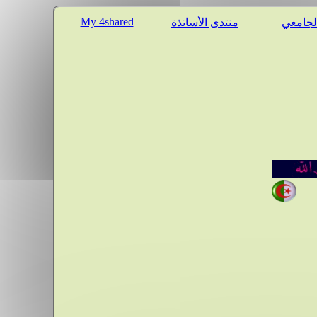
My 4shared
الجامعي
منتدى الأساتذة