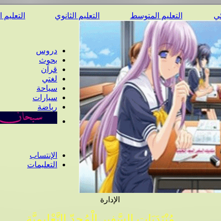
ئي
التعليم المتوسط
التعليم الثانوي
التعليم 
دروس
بحوث
قرآن
لغتي
سياحة
سيارات
رياضة
الإنتساب
التعليمات
الإدارة
مُنْتَدَيَات السَّفِير الْمُجِدّ التَّعْلِيمِيَّة