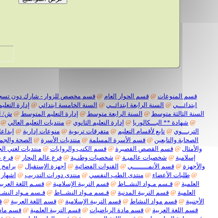
قسم المنوعات
@
قسم الحوار العام
@
قسم مخصص للزوار - شارك دون تسج
ابتدائـــي
@
السنة الرابعة ابتدائــي
@
السنة الخامسة ابتدائي
@
إدارة التعليم
السنة الثالثة متوسط
@
السنة الرابعة متوسط
@
إدارة التعليم المتوسط
@
ش/ ا
@
شهادة ** البـــكالوريا
@
إدارة التعليم الثانوي
@
منتديات التعليم العالي
@
التربـــوي
@
تابع لأقسام التعليم
@
متفرقات تربوية
@
منوعات إدارية
@
إبداعا
الصحابة والتابعين
@
قسم الأسرة المسلمة
@
منتديات الأسرة
@
الصحة والجم
والأمثال
@
قسم القصص القصيرة
@
قسم الكتب والروايات
@
منتديات لغتي الج
إسلامية
@
شخصيات عالميـة
@
شخصيات وطنـية
@
فرع عالم البحار
@
فرع ع
والأجهزة
@
قسم الأنمــــــــي
@
القنوات الفضائية
@
أجهزة الإستقبال
@
برامج 
@
طلبات الأعضاء
@
منتدى الطب النفسي
@
منتدى دورات التدريب
@
اشهار 
العلمية
@
قـسم مـواد النشــاط
@
قسم التربية الإسلامية
@
قسـم اللغة العربيـ
العلمية
@
قسم التربية المدنية
@
قـسم مـواد النشــاط
@
قـسم مـواد النشـ
الأجنبية
@
قسم مواد النشاط
@
قسم التربية الإسلامية
@
قسم اللغة العربية
@
ق
قسم اللغة العربية
@
قسم مادة الرياضيات
@
قسم التربية العلمية
@
قسم مادة