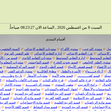
السبت 8 من اغسطس 2026 , الساعة الان 08:23:28 صباحاً.
أقسام المنتدى
يل
@
منتدى الترحيب
@
منتدى الأفراح
@
منتديات التعليم الإبتدائي
@
السنة التحضيرية
 الابتـدائي
@
ش/ التعليم الابتدائي
@
ادارة التعليم الابتدائي
@
علم النفس التربوي
@
لتعليم المتوسط
@
إدارة التعليم المتوسط
@
منتديات التعليم الثانوي
@
قسم س / الأو
منتدى الطور الجامعي
@
قسم بحوث التخرج
@
قسم الماجستير
@
منتديات المعلم وا
ت الأعضاء
@
قسم قصص الأنبياء
@
قسم الطب النبوي
@
قسم المرأة المسلمة
@
من
ال
@
أزياء حـــــواء
@
الأسرة والطفل
@
مطبخ العائلـــة
@
منتدى الدعم الفني
@
قسم
ميلة
@
قسم لغتـــــــــي
@
قسم محو الأمية
@
منتديات الأسفار
@
تاريـخ وطــــــني
الم الفلاحة
@
فرع عالم الحيوان
@
فرع عالم النبات
@
منتديات الألعاب والتسلية
@
ا
الجوال
@
برامج الانثرنيث
@
مقهي المنتدى
@
منتدى الرياضــــــة
@
منتدى الأخبار
@
المؤسسات والأ شغال
@
اشهار المواقع والمنتديات
@
مواضيع بلغة أجنبية
@
قسم الترب
ـة
@
قسم مادة الرياضيات
@
قسم التربية العلمية
@
قسم التربية المدنية
@
قسم التر
ـاط
@
قسم التربية الإسلامية
@
قسم اللغة العربية
@
قسم مادة الرياضيات
@
قسم الت
سم مادة الرياضيات
@
قسم التربية العلمية
@
قسم مادة الإجتماعيات
@
قسم التربية 
 الإجتماعيات
@
قسم التربية المدنية
@
قسم مواد النشاط
@
قسم اللغة الأجنبية
@
م