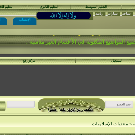
التعليم المتوسط
التعليم الثانوي
التعليم ال
سياحة
سيارات
رياضة
الإنتساب
ا
نْتَدَيَات السَّفِير الْمُجِدّ التَّعْلِيمِيَّة
ع المواضيع المكتوبة في الأ قسام الغير مناسبة .
مراقبة العامة..يمنع كتابة مواضيع حول ما يسمى بتفسير الأحلام
التسجيل
مركز رفع
ة
>
منتديات الإسلاميات