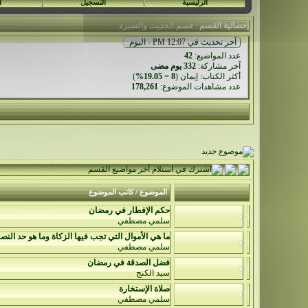
الرئيسية
التسجيل
ا
إحصائية القسم
: قسم الحديث والسيرة
آخر تحديث في 12:07 PM - اليوم
عدد المواضيع:
42
آخر مشاركة
:
332 يوم مضى
أكثر الكتاب:
إيمان
(
8
=
19.05%
)
عدد مشاهدات الموضوع:
178,261
الموضوع
/
كاتب الموضوع
حكم الإفطار في رمضان
سلمي مصطفي
ما هي الأموال التي تجب فيها الزكاة وما هو حد النص
سلمي مصطفي
فضل الصدقة في رمضان
سيد الكنج
صلاة الإستخارة
سلمي مصطفي