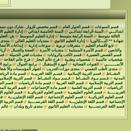
قسم المنوعات
@
قسم الحوار العام
@
قسم مخصص للزوار - شارك دون تسج
ابتدائـــي
@
السنة الرابعة ابتدائــي
@
السنة الخامسة ابتدائي
@
إدارة التعليم ال
الثالثة متوسط
@
السنة الرابعة متوسط
@
إدارة التعليم المتوسط
@
ش/ التعل
شهادة ** البـــكالوريا
@
إدارة التعليم الثانوي
@
منتديات التعليم العالي
@
منتدى 
@
تابع لأقسام التعليم
@
متفرقات تربوية
@
منوعات إدارية
@
إبداعات الأعضا
والتابعين
@
قسم الأسرة المسلمة
@
منتديات الأسرة
@
الصحة والجمال
@
أزياء
قسم القصص القصيرة
@
قسم الكتب والروايات
@
منتديات لغتي الجميلة
@
قسم
شخصيات عالميـة
@
شخصيات وطنـية
@
فرع عالم البحار
@
فرع عالم الفلاحة
@
الأنمــــــــي
@
القنوات الفضائية
@
أجهزة الإستقبال
@
برامج الجوال
@
برامج ال
@
منتدى الطب النفسي
@
منتدى دورات التدريب
@
اشهار المؤسسات والأ شغا
النشــاط
@
قسم التربية الإسلامية
@
قسـم اللغة العربيــة
@
قسم مادة الرياض
المدنية
@
قـسم مـواد النشــاط
@
قـسم مـواد النشــاط
@
قسم التربية الإسلامي
قسم التربية الإسلامية
@
قسم اللغة العربية
@
قسم مادة الرياضيات
@
قسم الترب
الرياضيات
@
قسم التربية العلمية
@
قسم مادة الإجتماعيات
@
قسم التربية المد
العربيــــــة
@
قسم العلوم الطبيعـيـة
@
قسم العلوم الفزيائيــة
@
قسم العلوم الإ
قسم العلوم الفزيائيــة
@
قسم العلوم الإجتماعية
@
قسم اللغة الإنجليزيـــة
@
قس
الإجتماعية
@
قسم اللغة الإنجليزيـــة
@
قسم اللغة الفرنســــية
@
قسم التربية ال
قسم اللغة الفرنســــية
@
منتديات التعليم الثانوي
@
منتدى تاريخ وبلدان
@
عالم 