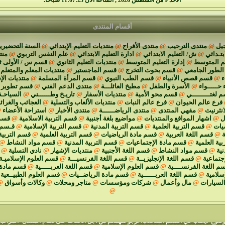
الاحد 9 من اغسطس 2026 , الساعة الان 11:07:23 صباحاً.
أقسام المنتدى
يل
@
منتدى الترحيب
@
منتدى الأفراح
@
منتديات التعليم الإبتدائي
@
السنة التحضيرية
ابتـدائي
@
ش/ التعليم الابتدائي
@
ادارة التعليم الابتدائي
@
علم النفس التربوي
@
منت
يم المتوسط
@
إدارة التعليم المتوسط
@
منتديات التعليم الثانوي
@
قسم س / الأولى ث
الطور الجامعي
@
قسم بحوث التخرج
@
قسم الماجستير
@
منتديات المعلم والمتعلم
ء
@
قسم قصص الأنبياء
@
قسم الطب النبوي
@
قسم المرأة المسلمة
@
منتديات الإ
 حـــــواء
@
الأسرة والطفل
@
مطبخ العائلـــة
@
منتدى الدعم الفني
@
قسم تطوير م
 لغتـــــــــي
@
قسم محو الأمية
@
منتديات الأسفار
@
تاريـخ وطــــــني
@
السياحـة
فرع عالم الحيوان
@
فرع عالم النبات
@
منتديات الألعاب والتسلية
@
العجائب والغرا
انثرنيث
@
مقهي المنتدى
@
منتدى الرياضــــــة
@
منتدى الأخبار
@
استراحة الأعضاء
@
ل
@
اشهار المواقع والمنتديات
@
مواضيع بلغة أجنبية
@
قسم التربية الاسلامية
@
قسم 
يات
@
قسم التربية العلمية
@
قسم التربية المدنية
@
قسم التربية الإسلامية
@
قـسم ا
ة
@
قسم اللغة العربية
@
قسم مادة الرياضيات
@
قسم التربية العلمية
@
قسم التربية
ية العلمية
@
قسم مادة الإجتماعيات
@
قسم التربية المدنية
@
قسم مواد النشاط
@
نية
@
قسم مواد النشاط
@
قسم اللغة الأجنبية
@
منتديات الإشهار
@
نادي التسلية
@
جتماعية
@
قسم اللغة الإنجليزيــة
@
قسم اللغة الفرنسيـــة
@
قسم العلوم الإسلاميـة
م اللغة الفرنســــية
@
قسم العلوم الإسلامية
@
قسم اللغة العربـــــية
@
قسم مادة 
إسلامية
@
قسم اللغة العربــــــية
@
قسم مادة الرياضــيات
@
قسم العلوم الطبيــعية
السيارات
@
مال وأعمال
@
شركات ومؤسسات
@
متاجر ومحلات
@
وكالات وأسواق
@
@