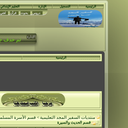
الرئيسية
التسجيل
الإدارة
التعليم الإبتدائي
دروس
بحوث
قرآن
لغتي
الإدارة
مُ
تم حدف جمي
ال
الرئيسية
منتديات السفير المجد التعليمية
>
قسم الأسرة المسلم
قسم الحديث والسيرة