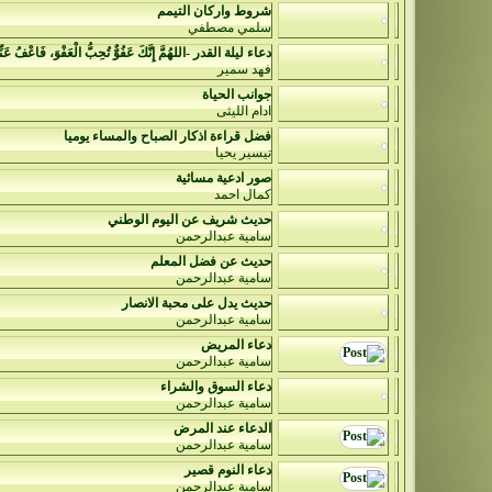
شروط واركان التيمم
سلمي مصطفي
دعاء ليلة القدر -اللهُمَّ إِنَّكَ عَفُوٌّ تُحِبُّ الْعَفْوَ، فَاعْفُ عَن
فهد سمير
جوانب الحياة
ادام الليثى
فضل قراءة اذكار الصباح والمساء يوميا
تيسير يحيا
صور ادعية مسائية
كمال احمد
حديث شريف عن اليوم الوطني
سامية عبدالرحمن
حديث عن فضل المعلم
سامية عبدالرحمن
حديث يدل على محبة الانصار
سامية عبدالرحمن
دعاء المريض
سامية عبدالرحمن
دعاء السوق والشراء
سامية عبدالرحمن
الدعاء عند المرض
سامية عبدالرحمن
دعاء النوم قصير
سامية عبدالرحمن