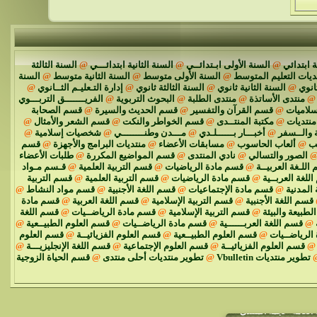
 ابتدائي
@
السنة الأولى ابـتدائــي
@
السنة الثانية ابتدائـــي
@
السنة الثالثة
ديات التعليم المتوسط
@
السنة الأولى متوسط
@
السنة الثانية متوسط
@
السنة
انوي
@
السنة الثانية ثانوي
@
السنة الثالثة ثانوي
@
إدارة التـعليـم الثــانوي
@
@
منتدى الأساتذة
@
منتدى الطلبة
@
البحوث التربوية
@
الفريـــــــق التربـــوي
سلاميات
@
قسم القرآن والتفسير
@
قسم الحديث والسيرة
@
قسم الصحابة
نتديات
@
مكتبة المنتــدى
@
قسم الخواطر والنكت
@
قسم الشعر والأمثال
@
 والــسفر
@
أخبـــار بــــــلـدي
@
مـــدن وطنــــــــي
@
شخصيات إسلامية
@
ئب
@
ألعاب الحاسوب
@
مسابقات الأعضاء
@
منتديات البرامج والأجهزة
@
قسم
الصور والتسالي
@
نادي المنتدى
@
قسم المواضيع المكررة
@
طلبات الأعضاء
اللـغة العربيــة
@
قسم مادة الرياضيات
@
قسم التربية العلمية
@
قـسم مـواد
للغة العربــية
@
قسم مادة الرياضيات
@
قسم التربية العلمية
@
قسم التربية
 المدنية
@
قسم مادة الإجتماعيات
@
قسم اللغة الأجنبية
@
قسم مواد النشاط
@
قسم اللغة الأجنبية
@
قسم التربية الإسلامية
@
قسم اللغة العربية
@
قسم مادة
الطبيعة والبيئة
@
قسم التربية الإسلامية
@
قسم مادة الرياضــيات
@
قسم اللغة
@
قسم اللغة العربــــــية
@
قسم مادة الرياضــيات
@
قسم العلوم الطبيــعية
@
الرياضــيات
@
قسم العلوم الطبيــعية
@
قسم العلوم الفزيائيــة
@
قسم العلوم
@
قسم العلوم الفزيائيــة
@
قسم العلوم الإجتماعية
@
قسم اللغة الإنجليزيـــة
@
تطوير منتديات Vbulletin
@
تطوير منتديات أحلى منتدى
@
قسم الحياة الزوجية