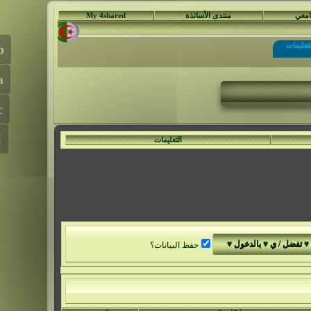
جامعي
منتدى الأساتذة
My 4shared
لتعليمات
التعليمات
حفظ البيانات؟