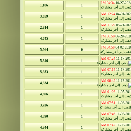
04:34 PM
10-27-202
1,186
1
12:24 AM
04-01-202
3,059
1
11:29 AM
05-21-202
2,814
1
08:50 PM
06-29-202
4,745
1
04:58 PM
04-02-202
5,564
0
07:24 AM
11-17-201
5,346
1
07:14 AM
11-17-201
5,353
1
06:45 AM
11-17-201
4,334
1
01:26 AM
11-05-201
4,806
1
07:51 AM
11-03-201
3,926
1
07:46 AM
11-03-201
4,390
1
07:42 AM
11-03-201
4,344
1