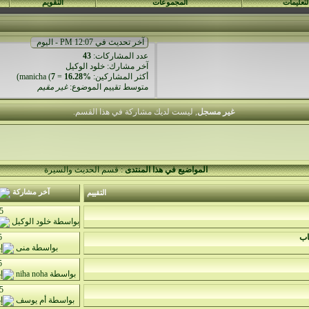
لتعليمات
المجموعات
التقويم
آخر تحديث في 12:07 PM - اليوم
عدد المشاركات:
43
آخر مشارك:
خلود الوكيل
أكثر المشاركين:
16.28%
=
7
(
manicha
)
متوسط تقييم الموضوع:
غير مقيم
غير مسجل
, ليست لديك مشاركة في هذا القسم.
المواضيع في هذا المنتدى
: قسم الحديث والسيرة
آخر مشاركة
التقييم
5
بواسطة
خلود الوكيل
اب
5
بواسطة
منى
5
بواسطة
niha noha
5
بواسطة
أم يوسف