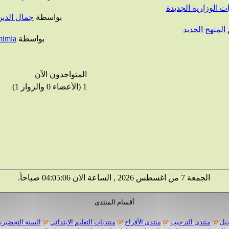
 الوزارية الجديدة
بواسطة
جمال الدي
بواسطة
mimia
المتواجدون الآن
1 (الأعضاء 0 والزوار 1)
الجمعة 7 من اغسطس 2026 , الساعة الان 04:05:07 صباحاً.
أقسام المنتدى
يل
@
منتدى الترحيب
@
منتدى الأفراح
@
منتديات التعليم الإبتدائي
@
السنة التحضيرية