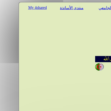
My 4shared
الجامعي
منتدى الأساتذة