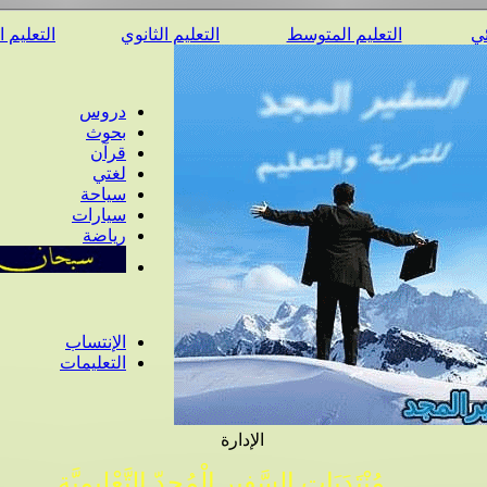
ئي
التعليم المتوسط
التعليم الثانوي
التعليم 
دروس
بحوث
قرآن
لغتي
سياحة
سيارات
رياضة
الإنتساب
التعليمات
الإدارة
مُنْتَدَيَات السَّفِير الْمُجِدّ التَّعْلِيمِيَّة