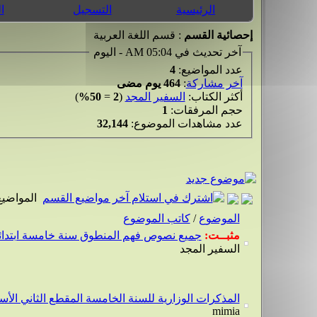
الرئيسية
التسجيل
ا
إحصائية القسم
: قسم اللغة العربية
آخر تحديث في 05:04 AM - اليوم
عدد المواضيع:
4
آخر مشاركة
:
464 يوم مضى
أكثر الكتاب:
السفير المجد
(
2
=
50%
)
حجم المرفقات:
1
عدد مشاهدات الموضوع:
32,144
المواضيع
الموضوع
/
كاتب الموضوع
مثبــت:
جميع نصوص فهم المنطوق سنة خامسة ابتدا
السفير المجد
المذكرات الوزارية للسنة الخامسة المقطع الثاني الأسب
mimia