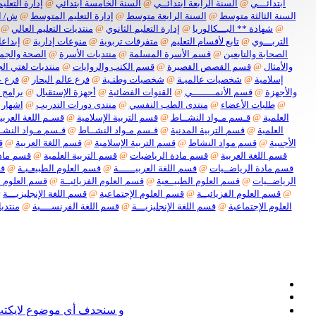
ابتدائـــي
@
السنة الرابعة ابتدائــي
@
السنة الخامسة ابتدائي
@
إدارة التعليم
السنة الثالثة متوسط
@
السنة الرابعة متوسط
@
إدارة التعليم المتوسط
@
ش/ ا
@
شهادة ** البـــكالوريا
@
إدارة التعليم الثانوي
@
منتديات التعليم العالي
@
التربـــوي
@
تابع لأقسام التعليم
@
متفرقات تربوية
@
منوعات إدارية
@
إبداعا
الصحابة والتابعين
@
قسم الأسرة المسلمة
@
منتديات الأسرة
@
الصحة والجم
والأمثال
@
قسم القصص القصيرة
@
قسم الكتب والروايات
@
منتديات لغتي الج
إسلامية
@
شخصيات عالميـة
@
شخصيات وطنـية
@
فرع عالم البحار
@
فرع ع
والأجهزة
@
قسم الأنمــــــــي
@
القنوات الفضائية
@
أجهزة الإستقبال
@
برامج 
@
طلبات الأعضاء
@
منتدى الطب النفسي
@
منتدى دورات التدريب
@
اشهار 
العلمية
@
قـسم مـواد النشــاط
@
قسم التربية الإسلامية
@
قسـم اللغة العربيـ
العلمية
@
قسم التربية المدنية
@
قـسم مـواد النشــاط
@
قـسم مـواد النشـ
الأجنبية
@
قسم مواد النشاط
@
قسم التربية الإسلامية
@
قسم اللغة العربية
@
ق
قسم اللغة العربية
@
قسم مادة الرياضيات
@
قسم التربية العلمية
@
قسم مادة
قسم مادة الرياضــيات
@
قسم اللغة العربيــــــة
@
قسم العلوم الطبيعـيـة
@
قس
الرياضــيات
@
قسم العلوم الطبيــعية
@
قسم العلوم الفزيائيــة
@
قسم العلوم ا
@
قسم العلوم الفزيائيــة
@
قسم العلوم الإجتماعية
@
قسم اللغة الإنجليزيـــة
@
العلوم الإجتماعية
@
قسم اللغة الإنجليزيـــة
@
قسم اللغة الفرنســــية
@
منتديا
نعل
و سنحدف أي موضوع لايكتب ف