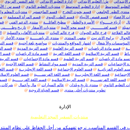
 الابتـدائي
@
ش/ التعليم الابتدائي
@
ادارة التعليم الابتدائي
@
علم النفس التربوي
@
لتعليم المتوسط
@
إدارة التعليم المتوسط
@
منتديات التعليم الثانوي
@
قسم س / الأو
منتدى الطور الجامعي
@
قسم بحوث التخرج
@
قسم الماجستير
@
منتديات المعلم وا
ت الأعضاء
@
قسم قصص الأنبياء
@
قسم الطب النبوي
@
قسم المرأة المسلمة
@
من
ال
@
أزياء حـــــواء
@
الأسرة والطفل
@
مطبخ العائلـــة
@
منتدى الدعم الفني
@
قسم
ميلة
@
قسم لغتـــــــــي
@
قسم محو الأمية
@
منتديات الأسفار
@
تاريـخ وطــــــني
الم الفلاحة
@
فرع عالم الحيوان
@
فرع عالم النبات
@
منتديات الألعاب والتسلية
@
ا
الجوال
@
برامج الانثرنيث
@
مقهي المنتدى
@
منتدى الرياضــــــة
@
منتدى الأخبار
@
المؤسسات والأ شغال
@
اشهار المواقع والمنتديات
@
مواضيع بلغة أجنبية
@
قسم الترب
ـة
@
قسم مادة الرياضيات
@
قسم التربية العلمية
@
قسم التربية المدنية
@
قسم التر
ـاط
@
قسم التربية الإسلامية
@
قسم اللغة العربية
@
قسم مادة الرياضيات
@
قسم الت
سم مادة الرياضيات
@
قسم التربية العلمية
@
قسم مادة الإجتماعيات
@
قسم التربية 
 الإجتماعيات
@
قسم التربية المدنية
@
قسم مواد النشاط
@
قسم اللغة الأجنبية
@
م
م العلوم الفزيائيــة
@
قسم العلوم الإجتماعية
@
قسم اللغة الإنجليزيــة
@
قسم اللغة
لإجتماعية
@
قسم اللغة الإنجليزيـــة
@
قسم اللغة الفرنســــية
@
قسم العلوم الإسلام
قسم اللغة الفرنســــية
@
قسم التربية الإسلامية
@
قسم اللغة العربــــــية
@
قسم م
ت التعليم الثانوي
@
منتدى تاريخ وبلدان
@
عالم السيارات
@
مال وأعمال
@
شركات 
تطوير منتديات أحلى منتدى
@
قسم الحياة الزوجية
@
الإدارة
منتديات السفير المجد التعليمية
م جميع إخوانناوأخواتناالأعضاءأننا لا نقبل أي موضوع حول ما يسمى تفسير الأحلام أو مواضيع السحر والشعودة 
ي القسم المناسب. نرجو تفهمكم من أجل الحفاظ على نظام المنتدى -ا