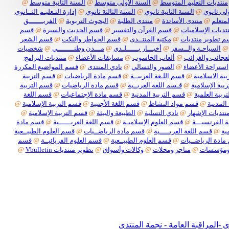
منتديات التعليم المتوسط
@
السنة الأولى متوسط
@
السنة الثانية متوسط
@
لى ثانوي
@
السنة الثانية ثانوي
@
السنة الثالثة ثانوي
@
إدارة التـعليـم الثــانوي
لمتعلم
@
منتدى الأساتذة
@
منتدى الطلبة
@
البحوث التربوية
@
الفريـــــــق
تديات الإسلاميات
@
قسم القرآن والتفسير
@
قسم الحديث والسيرة
@
قسم
 تطوير منتديات
@
مكتبة المنتــدى
@
قسم الخواطر والنكت
@
قسم الشعر
@
السياحـة والــسفر
@
أخبـــار بــــــلـدي
@
مـــدن وطنــــــــي
@
شخصيات
لعجائب والغرائب
@
ألعاب الحاسوب
@
مسابقات الأعضاء
@
منتديات البرامج
استراحة الأعضاء
@
الصور والتسالي
@
نادي المنتدى
@
قسم المواضيع المكررة
ية الاسلامية
@
قسم اللـغة العربيــة
@
قسم مادة الرياضيات
@
قسم التربية
بية الإسلامية
@
قـسم اللغة العربــية
@
قسم مادة الرياضيات
@
قسم التربية
ربية العلمية
@
قسم التربية المدنية
@
قسم مادة الإجتماعيات
@
قسم اللغة
المدنية
@
قسم مواد النشاط
@
قسم اللغة الأجنبية
@
قسم التربية الإسلامية
@
نتديات الإشهار
@
نادي التسلية
@
الطبيعة والبيئة
@
قسم التربية الإسلامية
@
 الفرنسيـــة
@
قسم العلوم الإسلاميـة
@
قسم اللغة العربــــــية
@
قسم مادة
ية
@
قسم اللغة العربـــــية
@
قسم مادة الرياضــيات
@
قسم العلوم الطبيــعية
ادة الرياضــيات
@
قسم العلوم الطبيــعية
@
قسم العلوم الفزيائيــة
@
قسم
ومؤسسات
@
متاجر ومحلات
@
وكالات وأسواق
@
تطوير منتديات Vbulletin
@
بكل أنواعها
لمراقبة العامة - نجمة المنتدى