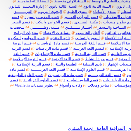
منتديات التعليم المتوسط
@
السنة الأولى متوسط
@
السنة الثانية متوسط
@
لى ثانوي
@
السنة الثانية ثانوي
@
السنة الثالثة ثانوي
@
إدارة التـعليـم الثــانوي
لمتعلم
@
منتدى الأساتذة
@
منتدى الطلبة
@
البحوث التربوية
@
الفريـــــــق
تديات الإسلاميات
@
قسم القرآن والتفسير
@
قسم الحديث والسيرة
@
قسم
 تطوير منتديات
@
مكتبة المنتــدى
@
قسم الخواطر والنكت
@
قسم الشعر
@
السياحـة والــسفر
@
أخبـــار بــــــلـدي
@
مـــدن وطنــــــــي
@
شخصيات
لعجائب والغرائب
@
ألعاب الحاسوب
@
مسابقات الأعضاء
@
منتديات البرامج
استراحة الأعضاء
@
الصور والتسالي
@
نادي المنتدى
@
قسم المواضيع المكررة
ية الاسلامية
@
قسم اللـغة العربيــة
@
قسم مادة الرياضيات
@
قسم التربية
بية الإسلامية
@
قـسم اللغة العربــية
@
قسم مادة الرياضيات
@
قسم التربية
ربية العلمية
@
قسم التربية المدنية
@
قسم مادة الإجتماعيات
@
قسم اللغة
المدنية
@
قسم مواد النشاط
@
قسم اللغة الأجنبية
@
قسم التربية الإسلامية
@
نتديات الإشهار
@
نادي التسلية
@
الطبيعة والبيئة
@
قسم التربية الإسلامية
@
 الفرنسيـــة
@
قسم العلوم الإسلاميـة
@
قسم اللغة العربــــــية
@
قسم مادة
ية
@
قسم اللغة العربـــــية
@
قسم مادة الرياضــيات
@
قسم العلوم الطبيــعية
ادة الرياضــيات
@
قسم العلوم الطبيــعية
@
قسم العلوم الفزيائيــة
@
قسم
ومؤسسات
@
متاجر ومحلات
@
وكالات وأسواق
@
تطوير منتديات Vbulletin
@
بكل أنواعها
لمراقبة العامة - نجمة المنتدى