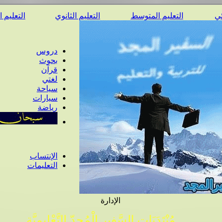
ئي
التعليم المتوسط
التعليم الثانوي
التعليم 
دروس
بحوث
قرآن
لغتي
سياحة
سيارات
رياضة
الإنتساب
التعليمات
الإدارة
مُنْتَدَيَات السَّفِير الْمُجِدّ التَّعْلِيمِيَّة