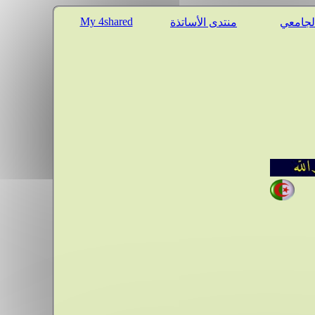
My 4shared
الجامعي
منتدى الأساتذة