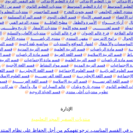
 الابتـدائي
@
ش/ التعليم الابتدائي
@
ادارة التعليم الابتدائي
@
علم النفس التربوي
@
لتعليم المتوسط
@
إدارة التعليم المتوسط
@
منتديات التعليم الثانوي
@
قسم س / الأو
منتدى الطور الجامعي
@
قسم بحوث التخرج
@
قسم الماجستير
@
منتديات المعلم وا
ت الأعضاء
@
قسم قصص الأنبياء
@
قسم الطب النبوي
@
قسم المرأة المسلمة
@
من
ال
@
أزياء حـــــواء
@
الأسرة والطفل
@
مطبخ العائلـــة
@
منتدى الدعم الفني
@
قسم
ميلة
@
قسم لغتـــــــــي
@
قسم محو الأمية
@
منتديات الأسفار
@
تاريـخ وطــــــني
الم الفلاحة
@
فرع عالم الحيوان
@
فرع عالم النبات
@
منتديات الألعاب والتسلية
@
ا
الجوال
@
برامج الانثرنيث
@
مقهي المنتدى
@
منتدى الرياضــــــة
@
منتدى الأخبار
@
المؤسسات والأ شغال
@
اشهار المواقع والمنتديات
@
مواضيع بلغة أجنبية
@
قسم الترب
ـة
@
قسم مادة الرياضيات
@
قسم التربية العلمية
@
قسم التربية المدنية
@
قسم التر
ـاط
@
قسم التربية الإسلامية
@
قسم اللغة العربية
@
قسم مادة الرياضيات
@
قسم الت
سم مادة الرياضيات
@
قسم التربية العلمية
@
قسم مادة الإجتماعيات
@
قسم التربية 
 الإجتماعيات
@
قسم التربية المدنية
@
قسم مواد النشاط
@
قسم اللغة الأجنبية
@
م
م العلوم الفزيائيــة
@
قسم العلوم الإجتماعية
@
قسم اللغة الإنجليزيــة
@
قسم اللغة
لإجتماعية
@
قسم اللغة الإنجليزيـــة
@
قسم اللغة الفرنســــية
@
قسم العلوم الإسلام
قسم اللغة الفرنســــية
@
قسم التربية الإسلامية
@
قسم اللغة العربــــــية
@
قسم م
ت التعليم الثانوي
@
منتدى تاريخ وبلدان
@
عالم السيارات
@
مال وأعمال
@
شركات 
تطوير منتديات أحلى منتدى
@
قسم الحياة الزوجية
@
الإدارة
منتديات السفير المجد التعليمية
م جميع إخوانناوأخواتناالأعضاءأننا لا نقبل أي موضوع حول ما يسمى تفسير الأحلام أو مواضيع السحر والشعودة 
ي القسم المناسب. نرجو تفهمكم من أجل الحفاظ على نظام المنتدى -ا