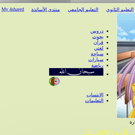
My 4shared
عليم الثانوي
التعليم الجامعي
منتدى الأساتذة
دروس
بحوث
قرآن
لغتي
سياحة
سيارات
رياضة
الإنتساب
التعليمات
ْمُجِدّ التَّعْلِيمِيَّة