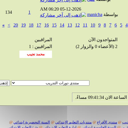
06:20 AM
05-12-2026
134
1
بواسطة
manicha
»
>
20
19
18
17
16
15
14
13
12
11
10
9
8
7
6
5
المتواجدون الآن
المراقبين
2 (الأعضاء 0 والزوار 2)
المراقبين : 1
@
منتدى الأفراح
@
منتديات التعليم الإبتدائي
@
السنة التحضيرية ابتدائي
@
@
السنة الخامسة ابتدائي
@
إدارة التعليم الابتـدائي
@
ش/ التعليم الابتدائي