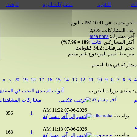
التقويم
مشاركات اليوم
البحث
 تحديث في 10:41 PM - اليوم
د المشاركات:
2,375
ر مشارك:
niha noha
ثر المشاركين:
نتاشا
(
189
=
7.96%
)
م المرفقات:
34.2 كيلوبايت
وسط تقييم الموضوع:
غير مقيم
ركة في هذا القسم.
»
>
20
19
18
17
16
15
14
13
12
11
10
9
8
7
6
5
منتدى دورات التدريب
أدوات المنتدى
البحث في المنتدى
آخر مشاركة
مشاركات
المشاهدات
11:22 AM
07-06-2026
856
1
بواسطة
niha noha
11:18 AM
07-06-2026
168
1
بواسطة
سمسومة