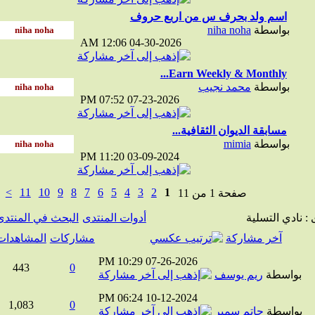
اسم ولد بحرف س من اربع حروف
بواسطة
niha noha
12:06 AM
04-30-2026
Earn Weekly & Monthly...
بواسطة
محمد نجيب
07:52 PM
07-23-2026
مسابقة الديوان الثقافية...
بواسطة
mimia
11:20 PM
03-09-2024
>
11
10
9
8
7
6
5
4
3
2
1
صفحة 1 من 11
ادي التسلية
أدوات المنتدى
البحث في المنتدى
آخر مشاركة
مشاركات
المشاهدات
10:29 PM
07-26-2026
443
0
واسطة
ريم يوسف
06:24 PM
10-12-2024
1,083
0
واسطة
حاتم سمير