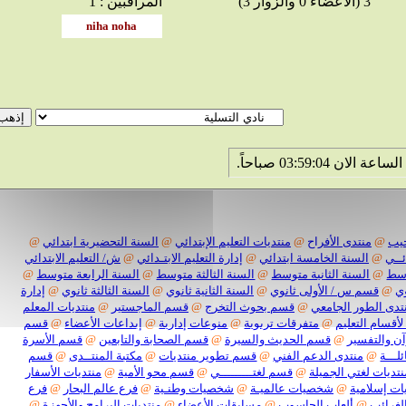
3 (الأعضاء 0 والزوار 3)
المراقبين : 1
@
منتدى الأفراح
@
منتديات التعليم الإبتدائي
@
السنة التحضيرية ابتدائي
@
@
السنة الخامسة ابتدائي
@
إدارة التعليم الابتـدائي
@
ش/ التعليم الابتدائي
@
السنة الثانية متوسط
@
السنة الثالثة متوسط
@
السنة الرابعة متوسط
@
قسم س / الأولى ثانوي
@
السنة الثانية ثانوي
@
السنة الثالثة ثانوي
@
إدارة
 الطور الجامعي
@
قسم بحوث التخرج
@
قسم الماجستير
@
منتديات المعلم
سام التعليم
@
متفرقات تربوية
@
منوعات إدارية
@
إبداعات الأعضاء
@
قسم
التفسير
@
قسم الحديث والسيرة
@
قسم الصحابة والتابعين
@
قسم الأسرة
ة
@
منتدى الدعم الفني
@
قسم تطوير منتديات
@
مكتبة المنتــدى
@
قسم
ات لغتي الجميلة
@
قسم لغتـــــــــي
@
قسم محو الأمية
@
منتديات الأسفار
سلامية
@
شخصيات عالميـة
@
شخصيات وطنـية
@
فرع عالم البحار
@
فرع
ائب
@
ألعاب الحاسوب
@
مسابقات الأعضاء
@
منتديات البرامج والأجهزة
@