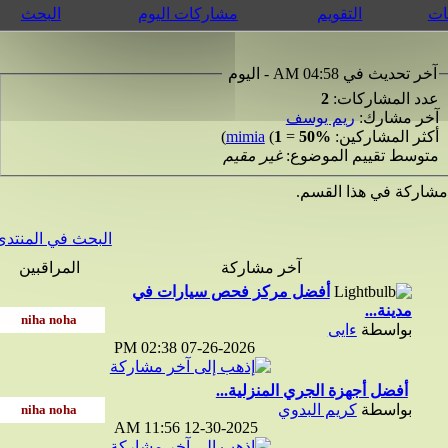
التقويم
مشاركات اليوم
البحث
 تحديث في 04:58 AM - اليوم
د المشاركات:
2
ر مشارك:
ريم يوسف
ثر المشاركين:
50%
=
1
(
mimia
)
وسط تقييم الموضوع:
غير مقيم
ركة في هذا القسم.
البحث في المنتدى
آخر مشاركة
المراقبين
أفضل مركز فحص سيارات في
مدينة...
بواسطة
ءايى
02:38 PM
07-26-2026
أفضل أجهزة الجري المنزلية...
بواسطة
كريم البدوي
11:56 AM
12-30-2025