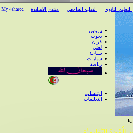
My 4shared
عليم الثانوي
التعليم الجامعي
منتدى الأساتذة
دروس
بحوث
قرآن
لغتي
سياحة
سيارات
رياضة
الإنتساب
التعليمات
ْمُجِدّ التَّعْلِيمِيَّة