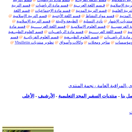
بية الإسلامية
@
قـسم اللغة العربــية
@
قسم مادة الرياضيات
@
قسم التربية
ربية العلمية
@
قسم التربية المدنية
@
قسم مادة الإجتماعيات
@
قسم اللغة
المدنية
@
قسم مواد النشاط
@
قسم اللغة الأجنبية
@
قسم التربية الإسلامية
@
نتديات الإشهار
@
نادي التسلية
@
الطبيعة والبيئة
@
قسم التربية الإسلامية
@
 الفرنسيـــة
@
قسم العلوم الإسلاميـة
@
قسم اللغة العربــــــية
@
قسم مادة
ية
@
قسم اللغة العربـــــية
@
قسم مادة الرياضــيات
@
قسم العلوم الطبيــعية
ادة الرياضــيات
@
قسم العلوم الطبيــعية
@
قسم العلوم الفزيائيــة
@
قسم
ومؤسسات
@
متاجر ومحلات
@
وكالات وأسواق
@
تطوير منتديات Vbulletin
@
بكل أنواعها
لمراقبة العامة - نجمة المنتدى
ل بنا
-
منتديات السفير المجد التعليمية
-
الأرشيف
-
الأعلى