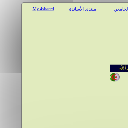
My 4shared
الجامعي
منتدى الأساتذة