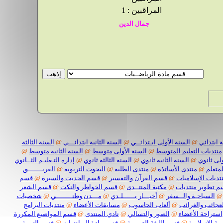
المراقبين : 1
 ابتدائي
@
السنة الأولى ابـتدائــي
@
السنة الثانية ابتدائـــي
@
السنة الثالثة
منتديات التعليم المتوسط
@
السنة الأولى متوسط
@
السنة الثانية متوسط
@
لى ثانوي
@
السنة الثانية ثانوي
@
السنة الثالثة ثانوي
@
إدارة التـعليـم الثــانوي
لمتعلم
@
منتدى الأساتذة
@
منتدى الطلبة
@
البحوث التربوية
@
الفريـــــــق
تديات الإسلاميات
@
قسم القرآن والتفسير
@
قسم الحديث والسيرة
@
قسم
 تطوير منتديات
@
مكتبة المنتــدى
@
قسم الخواطر والنكت
@
قسم الشعر
@
السياحـة والــسفر
@
أخبـــار بــــــلـدي
@
مـــدن وطنــــــــي
@
شخصيات
لعجائب والغرائب
@
ألعاب الحاسوب
@
مسابقات الأعضاء
@
منتديات البرامج
استراحة الأعضاء
@
الصور والتسالي
@
نادي المنتدى
@
قسم المواضيع المكررة
ية الاسلامية
@
قسم اللـغة العربيــة
@
قسم مادة الرياضيات
@
قسم التربية