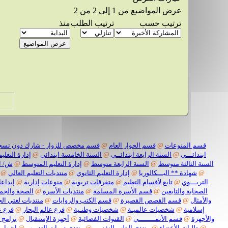
عرض المواضيع من 1 إلى 2 من 2
ترتيب حسب
ترتيب الطلب
منذ
قسم المنوعات
@
قسم الحوار العام
@
قسم مخصص للزوار - شارك دون تسج
ابتدائـــي
@
السنة الرابعة ابتدائــي
@
السنة الخامسة ابتدائي
@
إدارة التعليم
السنة الثالثة متوسط
@
السنة الرابعة متوسط
@
إدارة التعليم المتوسط
@
ش/ ا
@
شهادة ** البـــكالوريا
@
إدارة التعليم الثانوي
@
منتديات التعليم العالي
@
التربـــوي
@
تابع لأقسام التعليم
@
متفرقات تربوية
@
منوعات إدارية
@
إبداعا
الصحابة والتابعين
@
قسم الأسرة المسلمة
@
منتديات الأسرة
@
الصحة والجم
والأمثال
@
قسم القصص القصيرة
@
قسم الكتب والروايات
@
منتديات لغتي الج
إسلامية
@
شخصيات عالميـة
@
شخصيات وطنـية
@
فرع عالم البحار
@
فرع ع
والأجهزة
@
قسم الأنمــــــــي
@
القنوات الفضائية
@
أجهزة الإستقبال
@
برامج 
@
طلبات الأعضاء
@
منتدى الطب النفسي
@
منتدى دورات التدريب
@
اشهار 