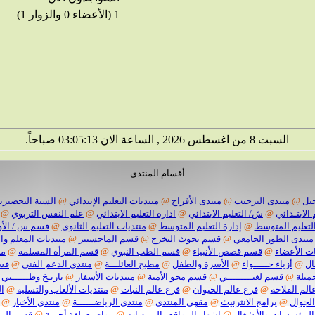
1 (الأعضاء 0 والزوار 1)
السبت 8 من اغسطس 2026 , الساعة الان 03:05:14 صباحاً.
أقسام المنتدى
يل
@
منتدى الترحيب
@
منتدى الأفراح
@
منتديات التعليم الإبتدائي
@
السنة التحضيرية
 الابتـدائي
@
ش/ التعليم الابتدائي
@
ادارة التعليم الابتدائي
@
علم النفس التربوي
@
لتعليم المتوسط
@
إدارة التعليم المتوسط
@
منتديات التعليم الثانوي
@
قسم س / الأو
منتدى الطور الجامعي
@
قسم بحوث التخرج
@
قسم الماجستير
@
منتديات المعلم وا
ت الأعضاء
@
قسم قصص الأنبياء
@
قسم الطب النبوي
@
قسم المرأة المسلمة
@
من
ال
@
أزياء حـــــواء
@
الأسرة والطفل
@
مطبخ العائلـــة
@
منتدى الدعم الفني
@
قسم
ميلة
@
قسم لغتـــــــــي
@
قسم محو الأمية
@
منتديات الأسفار
@
تاريـخ وطــــــني
الم الفلاحة
@
فرع عالم الحيوان
@
فرع عالم النبات
@
منتديات الألعاب والتسلية
@
ا
الجوال
@
برامج الانثرنيث
@
مقهي المنتدى
@
منتدى الرياضــــــة
@
منتدى الأخبار
@
المؤسسات والأ شغال
@
اشهار المواقع والمنتديات
@
مواضيع بلغة أجنبية
@
قسم الترب