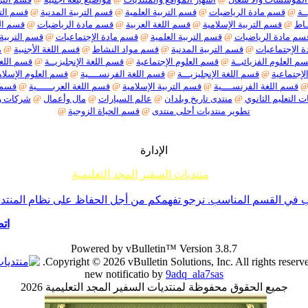
ـة
@
قسم مادة الرياضيات
@
قسم التربية العلمية
@
قسم التربية المدنية
@
قسم التر
ـاط
@
قسم التربية الإسلامية
@
قسم اللغة العربية
@
قسم مادة الرياضيات
@
قسم الت
سم مادة الرياضيات
@
قسم التربية العلمية
@
قسم مادة الإجتماعيات
@
قسم التربية 
 الإجتماعيات
@
قسم التربية المدنية
@
قسم مواد النشاط
@
قسم اللغة الأجنبية
@
م
م العلوم الفزيائيــة
@
قسم العلوم الإجتماعية
@
قسم اللغة الإنجليزيــة
@
قسم اللغة
لإجتماعية
@
قسم اللغة الإنجليزيـــة
@
قسم اللغة الفرنســــية
@
قسم العلوم الإسلام
قسم اللغة الفرنســــية
@
قسم التربية الإسلامية
@
قسم اللغة العربــــــية
@
قسم م
ت التعليم الثانوي
@
منتدى تاريخ وبلدان
@
عالم السيارات
@
مال وأعمال
@
شركات 
تطوير منتديات أحلى منتدى
@
قسم الحياة الزوجية
@
الإدارة
منتديات السفير المجد التعليمية
م جميع إخوانناوأخواتناالأعضاءأننا لا نقبل أي موضوع حول ما يسمى تفسير الأحلام أو مواضيع السحر والشعودة 
ي القسم المناسب. نرجو تفهمكم من أجل الحفاظ على نظام المنتدى -ا
اتص
Powered by vBulletin™ Version 3.8.7
Copyright © 2026 vBulletin Solutions, Inc. All rights reserve
new notificatio by
9adq_ala7sas
جميع الحقوق محفوظة لمنتديات السفير المجد التعليمية 2026