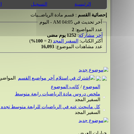
الرئيسية
التسجيل
ا
إحصائية القسم
: قسم مادة الرياضــيات
آخر تحديث في 04:05 AM - اليوم
عدد المواضيع:
2
آخر مشاركة
:
1252 يوم مضى
أكثر الكتاب:
السفير المجد
(
2
=
100%
)
عدد مشاهدات الموضوع:
16,093
المواضيع
الموضوع
/
كاتب الموضوع
ملخص دروس مادة الرياضيات رابعة متوسط
السفير المجد
كل ماتبحث عنه في الرياضيات للرابعة متوسط تجده ه
السفير المجد
خيارات العرض