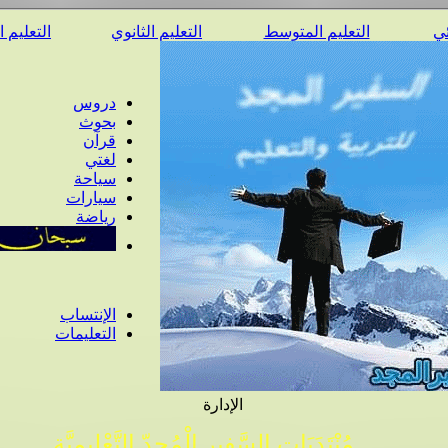
ئي
التعليم المتوسط
التعليم الثانوي
التعليم 
دروس
بحوث
قرآن
لغتي
سياحة
سيارات
رياضة
الإنتساب
التعليمات
الإدارة
مُنْتَدَيَات السَّفِير الْمُجِدّ التَّعْلِيمِيَّة