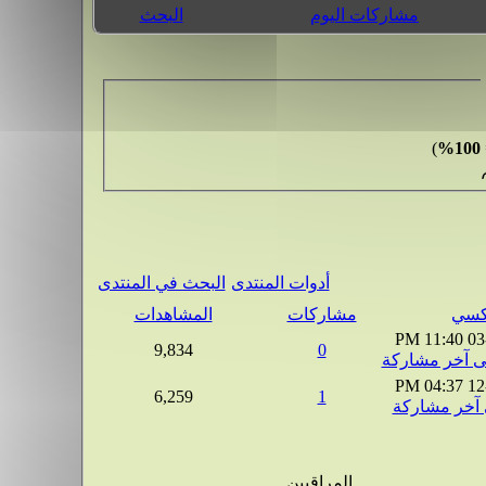
مشاركات اليوم
البحث
)
100%
أدوات المنتدى
البحث في المنتدى
مشاركات
المشاهدات
11:40 PM
03
9,834
0
04:37 PM
12
6,259
1
المراقبين