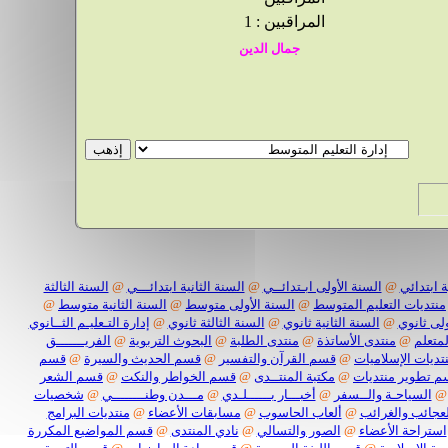
المراقبين : 1
 ابتدائي
@
السنة الأولى ابـتدائــي
@
السنة الثانية ابتدائـــي
@
السنة الثالثة
منتديات التعليم المتوسط
@
السنة الأولى متوسط
@
السنة الثانية متوسط
@
لى ثانوي
@
السنة الثانية ثانوي
@
السنة الثالثة ثانوي
@
إدارة التـعليـم الثــانوي
لمتعلم
@
منتدى الأساتذة
@
منتدى الطلبة
@
البحوث التربوية
@
الفريـــــــق
تديات الإسلاميات
@
قسم القرآن والتفسير
@
قسم الحديث والسيرة
@
قسم
 تطوير منتديات
@
مكتبة المنتــدى
@
قسم الخواطر والنكت
@
قسم الشعر
@
السياحـة والــسفر
@
أخبـــار بــــــلـدي
@
مـــدن وطنــــــــي
@
شخصيات
لعجائب والغرائب
@
ألعاب الحاسوب
@
مسابقات الأعضاء
@
منتديات البرامج
استراحة الأعضاء
@
الصور والتسالي
@
نادي المنتدى
@
قسم المواضيع المكررة