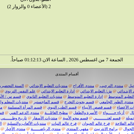
2 (الأعضاء 0 والزوار 2)
الجمعة 7 من اغسطس 2026 , الساعة الان 01:12:14 صباحاً.
أقسام المنتدى
يل
@
منتدى الترحيب
@
منتدى الأفراح
@
منتديات التعليم الإبتدائي
@
السنة التحضيرية
 الابتـدائي
@
ش/ التعليم الابتدائي
@
ادارة التعليم الابتدائي
@
علم النفس التربوي
@
لتعليم المتوسط
@
إدارة التعليم المتوسط
@
منتديات التعليم الثانوي
@
قسم س / الأو
منتدى الطور الجامعي
@
قسم بحوث التخرج
@
قسم الماجستير
@
منتديات المعلم وا
ت الأعضاء
@
قسم قصص الأنبياء
@
قسم الطب النبوي
@
قسم المرأة المسلمة
@
من
ال
@
أزياء حـــــواء
@
الأسرة والطفل
@
مطبخ العائلـــة
@
منتدى الدعم الفني
@
قسم
ميلة
@
قسم لغتـــــــــي
@
قسم محو الأمية
@
منتديات الأسفار
@
تاريـخ وطــــــني
الم الفلاحة
@
فرع عالم الحيوان
@
فرع عالم النبات
@
منتديات الألعاب والتسلية
@
ا
الجوال
@
برامج الانثرنيث
@
مقهي المنتدى
@
منتدى الرياضــــــة
@
منتدى الأخبار
@