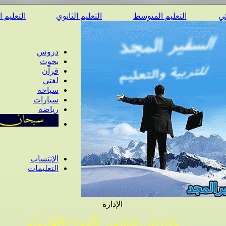
ئي
التعليم المتوسط
التعليم الثانوي
التعليم 
دروس
بحوث
قرآن
لغتي
سياحة
سيارات
رياضة
الإنتساب
التعليمات
الإدارة
مُنْتَدَيَات السَّفِير الْمُجِدّ التَّعْلِيمِيَّة