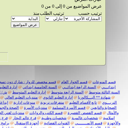
عرض المواضيع من 0 إلى 0 من 0
ترتيب حسب
ترتيب الطلب
منذ
قسم المنوعات
@
قسم الحوار العام
@
قسم مخصص للزوار - شارك دون تسج
ابتدائـــي
@
السنة الرابعة ابتدائــي
@
السنة الخامسة ابتدائي
@
إدارة التعليم
السنة الثالثة متوسط
@
السنة الرابعة متوسط
@
إدارة التعليم المتوسط
@
ش/ ا
@
شهادة ** البـــكالوريا
@
إدارة التعليم الثانوي
@
منتديات التعليم العالي
@
التربـــوي
@
تابع لأقسام التعليم
@
متفرقات تربوية
@
منوعات إدارية
@
إبداعا
الصحابة والتابعين
@
قسم الأسرة المسلمة
@
منتديات الأسرة
@
الصحة والجم
والأمثال
@
قسم القصص القصيرة
@
قسم الكتب والروايات
@
منتديات لغتي الج
إسلامية
@
شخصيات عالميـة
@
شخصيات وطنـية
@
فرع عالم البحار
@
فرع ع
والأجهزة
@
قسم الأنمــــــــي
@
القنوات الفضائية
@
أجهزة الإستقبال
@
برامج 