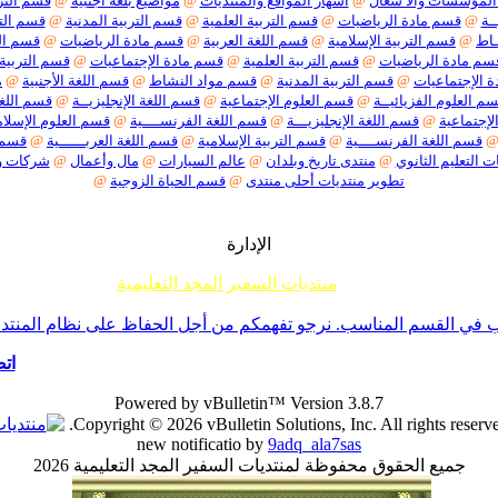
المؤسسات والأ شغال
@
اشهار المواقع والمنتديات
@
مواضيع بلغة أجنبية
@
قسم الترب
ـة
@
قسم مادة الرياضيات
@
قسم التربية العلمية
@
قسم التربية المدنية
@
قسم التر
ـاط
@
قسم التربية الإسلامية
@
قسم اللغة العربية
@
قسم مادة الرياضيات
@
قسم الت
سم مادة الرياضيات
@
قسم التربية العلمية
@
قسم مادة الإجتماعيات
@
قسم التربية 
 الإجتماعيات
@
قسم التربية المدنية
@
قسم مواد النشاط
@
قسم اللغة الأجنبية
@
م
م العلوم الفزيائيــة
@
قسم العلوم الإجتماعية
@
قسم اللغة الإنجليزيــة
@
قسم اللغة
لإجتماعية
@
قسم اللغة الإنجليزيـــة
@
قسم اللغة الفرنســــية
@
قسم العلوم الإسلام
قسم اللغة الفرنســــية
@
قسم التربية الإسلامية
@
قسم اللغة العربــــــية
@
قسم م
ت التعليم الثانوي
@
منتدى تاريخ وبلدان
@
عالم السيارات
@
مال وأعمال
@
شركات 
تطوير منتديات أحلى منتدى
@
قسم الحياة الزوجية
@
الإدارة
منتديات السفير المجد التعليمية
م جميع إخوانناوأخواتناالأعضاءأننا لا نقبل أي موضوع حول ما يسمى تفسير الأحلام أو مواضيع السحر والشعودة 
ي القسم المناسب. نرجو تفهمكم من أجل الحفاظ على نظام المنتدى -ا
اتص
Powered by vBulletin™ Version 3.8.7
Copyright © 2026 vBulletin Solutions, Inc. All rights reserve
new notificatio by
9adq_ala7sas
جميع الحقوق محفوظة لمنتديات السفير المجد التعليمية 2026