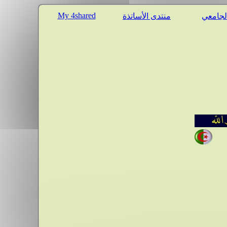
My 4shared
الجامعي
منتدى الأساتذة