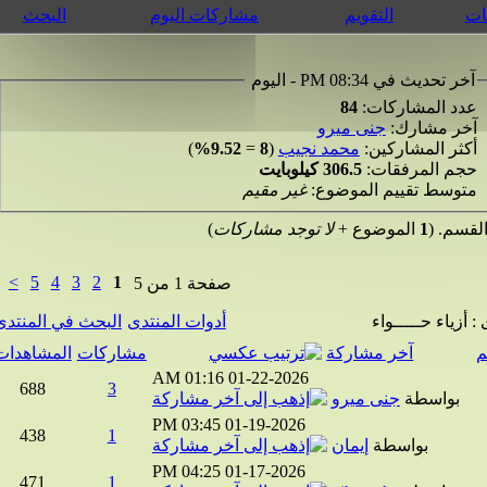
التقويم
مشاركات اليوم
البحث
 تحديث في 08:34 PM - اليوم
د المشاركات:
84
ر مشارك:
جنى ميرو
ثر المشاركين:
محمد نجيب
(
8
=
9.52%
)
م المرفقات:
306.5 كيلوبايت
وسط تقييم الموضوع:
غير مقيم
م. (
1
الموضوع +
لا توجد مشاركات
)
>
5
4
3
2
1
صفحة 1 من 5
زياء حـــــواء
أدوات المنتدى
البحث في المنتدى
آخر مشاركة
مشاركات
المشاهدات
01:16 AM
01-22-2026
688
3
بواسطة
جنى ميرو
03:45 PM
01-19-2026
438
1
بواسطة
إيمان
04:25 PM
01-17-2026
471
1