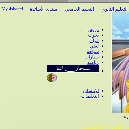
My 4shared
عليم الثانوي
التعليم الجامعي
منتدى الأساتذة
دروس
بحوث
قرآن
لغتي
سياحة
سيارات
رياضة
الإنتساب
التعليمات
ْمُجِدّ التَّعْلِيمِيَّة