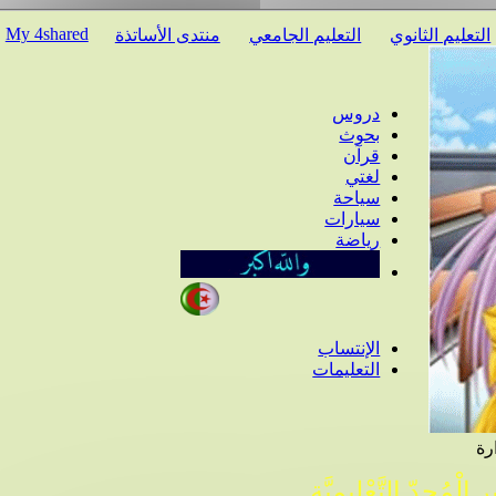
My 4shared
عليم الثانوي
التعليم الجامعي
منتدى الأساتذة
دروس
بحوث
قرآن
لغتي
سياحة
سيارات
رياضة
الإنتساب
التعليمات
ْمُجِدّ التَّعْلِيمِيَّة