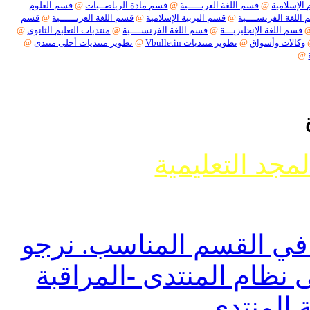
سلامية
@
قسم اللغة العربـــــية
@
قسم مادة الرياضــيات
@
قسم العلوم
ة الفرنســــية
@
قسم التربية الإسلامية
@
قسم اللغة العربــــــية
@
قسم
م اللغة الإنجليزيـــة
@
قسم اللغة الفرنســــية
@
منتديات التعليم الثانوي
@
لات وأسواق
@
تطوير منتديات Vbulletin
@
تطوير منتديات أحلى منتدى
@
جد التعليمية
وضوع حول ما يسمى تفسير الأحلام أو مواضيع
ل أنواعها
 القسم المناسب. نرجو
ظام المنتدى -المراقبة
المنتدى