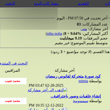
التقويم
مشاركات اليوم
البحث
 تحديث في 07:50 PM - اليوم
د المشاركات:
83
ر مشارك:
منى
ثر المشاركين:
9.64%
=
8
(
niha noha
)
م المرفقات:
9.19 ميجابايت
وسط تقييم الموضوع:
غير مقيم
لقسم. (
لا توجد مواضيع
+
3
ردود)
البحث في المنتدى
آخر مشاركة
المراقبين
كود صورة متحركة لفانوس رمضان
بواسطة
mimia
03:47 PM
02-28-2025
إنشاء خلفيات وصور باحترافية...
بواسطة
سمسومة
10:35 PM
12-12-2022