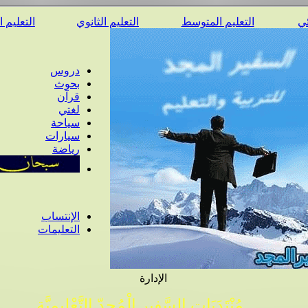
ئي
التعليم المتوسط
التعليم الثانوي
التعليم 
دروس
بحوث
قرآن
لغتي
سياحة
سيارات
رياضة
الإنتساب
التعليمات
الإدارة
مُنْتَدَيَات السَّفِير الْمُجِدّ التَّعْلِيمِيَّة