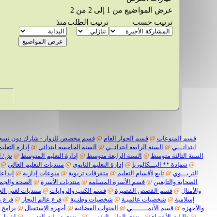
عرض المواضيع من 1 إلى 2 من 2
ترتيب حسب
ترتيب الطلب
منذ
قسم المنوعات
@
قسم الحوار العام
@
قسم مخصص للزوار - شارك دون تسج
ابتدائـــي
@
السنة الرابعة ابتدائــي
@
السنة الخامسة ابتدائي
@
إدارة التعليم
السنة الثالثة متوسط
@
السنة الرابعة متوسط
@
إدارة التعليم المتوسط
@
ش/ ا
@
شهادة ** البـــكالوريا
@
إدارة التعليم الثانوي
@
منتديات التعليم العالي
@
التربـــوي
@
تابع لأقسام التعليم
@
متفرقات تربوية
@
منوعات إدارية
@
إبداعا
الصحابة والتابعين
@
قسم الأسرة المسلمة
@
منتديات الأسرة
@
الصحة والجم
والأمثال
@
قسم القصص القصيرة
@
قسم الكتب والروايات
@
منتديات لغتي الج
إسلامية
@
شخصيات عالميـة
@
شخصيات وطنـية
@
فرع عالم البحار
@
فرع ع
والأجهزة
@
قسم الأنمــــــــي
@
القنوات الفضائية
@
أجهزة الإستقبال
@
برامج 
@
طلبات الأعضاء
@
منتدى الطب النفسي
@
منتدى دورات التدريب
@
اشهار 