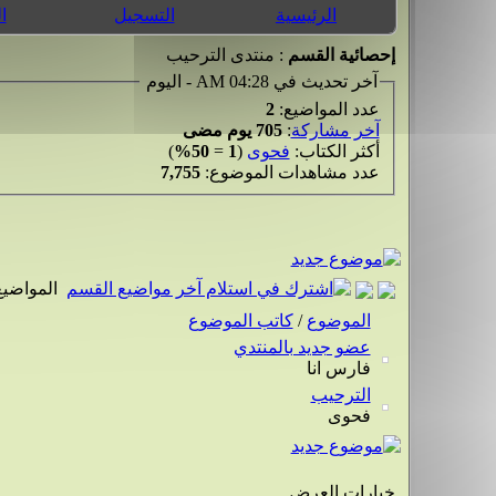
الرئيسية
التسجيل
ا
إحصائية القسم
: منتدى الترحيب
آخر تحديث في 04:28 AM - اليوم
عدد المواضيع:
2
آخر مشاركة
:
705 يوم مضى
أكثر الكتاب:
فحوى
(
1
=
50%
)
عدد مشاهدات الموضوع:
7,755
المواضيع
الموضوع
/
كاتب الموضوع
عضو جديد بالمنتدي
فارس انا
الترحيب
فحوى
خيارات العرض