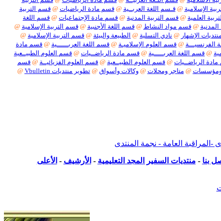
بية الإسلامية
@
قـسم اللغة العربــية
@
قسم مادة الرياضيات
@
قسم التربية
ربية العلمية
@
قسم التربية المدنية
@
قسم مادة الإجتماعيات
@
قسم اللغة
المدنية
@
قسم مواد النشاط
@
قسم اللغة الأجنبية
@
قسم التربية الإسلامية
@
نتديات الإشهار
@
نادي التسلية
@
الطبيعة والبيئة
@
قسم التربية الإسلامية
@
 الفرنسيـــة
@
قسم العلوم الإسلاميـة
@
قسم اللغة العربــــــية
@
قسم مادة
ية
@
قسم اللغة العربـــــية
@
قسم مادة الرياضــيات
@
قسم العلوم الطبيــعية
ادة الرياضــيات
@
قسم العلوم الطبيــعية
@
قسم العلوم الفزيائيــة
@
قسم
ومؤسسات
@
متاجر ومحلات
@
وكالات وأسواق
@
تطوير منتديات Vbulletin
@
بكل أنواعها
لمراقبة العامة - نجمة المنتدى
ل بنا
-
منتديات السفير المجد التعليمية
-
الأرشيف
-
الأعلى