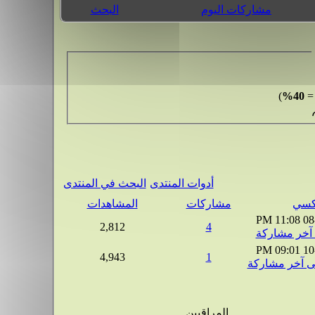
مشاركات اليوم
البحث
)
40%
أدوات المنتدى
البحث في المنتدى
مشاركات
المشاهدات
11:08 PM
08
2,812
4
09:01 PM
10
4,943
1
المراقبين