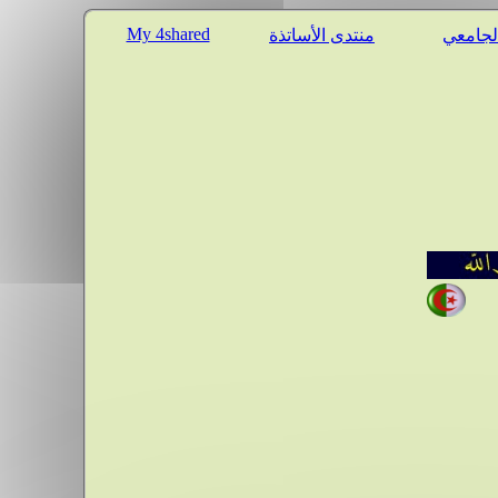
My 4shared
الجامعي
منتدى الأساتذة