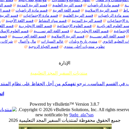
ـة
@
قسم مادة الرياضيات
@
قسم التربية العلمية
@
قسم التربية المدنية
@
قسم التر
ـاط
@
قسم التربية الإسلامية
@
قسم اللغة العربية
@
قسم مادة الرياضيات
@
قسم الت
سم مادة الرياضيات
@
قسم التربية العلمية
@
قسم مادة الإجتماعيات
@
قسم التربية 
 الإجتماعيات
@
قسم التربية المدنية
@
قسم مواد النشاط
@
قسم اللغة الأجنبية
@
م
م العلوم الفزيائيــة
@
قسم العلوم الإجتماعية
@
قسم اللغة الإنجليزيــة
@
قسم اللغة
لإجتماعية
@
قسم اللغة الإنجليزيـــة
@
قسم اللغة الفرنســــية
@
قسم العلوم الإسلام
قسم اللغة الفرنســــية
@
قسم التربية الإسلامية
@
قسم اللغة العربــــــية
@
قسم م
ت التعليم الثانوي
@
منتدى تاريخ وبلدان
@
عالم السيارات
@
مال وأعمال
@
شركات 
تطوير منتديات أحلى منتدى
@
قسم الحياة الزوجية
@
الإدارة
منتديات السفير المجد التعليمية
م جميع إخوانناوأخواتناالأعضاءأننا لا نقبل أي موضوع حول ما يسمى تفسير الأحلام أو مواضيع السحر والشعودة 
ي القسم المناسب. نرجو تفهمكم من أجل الحفاظ على نظام المنتدى -ا
اتص
Powered by vBulletin™ Version 3.8.7
Copyright © 2026 vBulletin Solutions, Inc. All rights reserve
new notificatio by
9adq_ala7sas
جميع الحقوق محفوظة لمنتديات السفير المجد التعليمية 2026