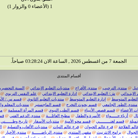
1 (الأعضاء 0 والزوار 1)
الجمعة 7 من اغسطس 2026 , الساعة الان 03:28:25 صباحاً.
أقسام المنتدى
يل
@
منتدى الترحيب
@
منتدى الأفراح
@
منتديات التعليم الإبتدائي
@
السنة التحضيرية
 الابتـدائي
@
ش/ التعليم الابتدائي
@
ادارة التعليم الابتدائي
@
علم النفس التربوي
@
لتعليم المتوسط
@
إدارة التعليم المتوسط
@
منتديات التعليم الثانوي
@
قسم س / الأو
منتدى الطور الجامعي
@
قسم بحوث التخرج
@
قسم الماجستير
@
منتديات المعلم وا
ت الأعضاء
@
قسم قصص الأنبياء
@
قسم الطب النبوي
@
قسم المرأة المسلمة
@
من
ال
@
أزياء حـــــواء
@
الأسرة والطفل
@
مطبخ العائلـــة
@
منتدى الدعم الفني
@
قسم
ميلة
@
قسم لغتـــــــــي
@
قسم محو الأمية
@
منتديات الأسفار
@
تاريـخ وطــــــني
الم الفلاحة
@
فرع عالم الحيوان
@
فرع عالم النبات
@
منتديات الألعاب والتسلية
@
ا
الجوال
@
برامج الانثرنيث
@
مقهي المنتدى
@
منتدى الرياضــــــة
@
منتدى الأخبار
@
المؤسسات والأ شغال
@
اشهار المواقع والمنتديات
@
مواضيع بلغة أجنبية
@
قسم الترب