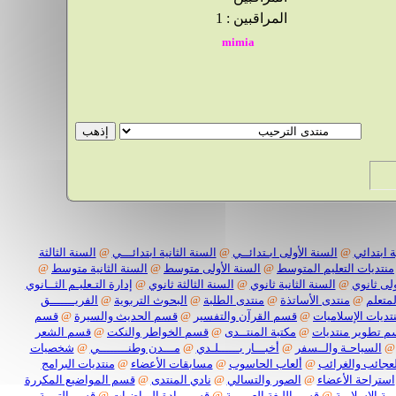
المراقبين : 1
 ابتدائي
@
السنة الأولى ابـتدائــي
@
السنة الثانية ابتدائـــي
@
السنة الثالثة
منتديات التعليم المتوسط
@
السنة الأولى متوسط
@
السنة الثانية متوسط
@
لى ثانوي
@
السنة الثانية ثانوي
@
السنة الثالثة ثانوي
@
إدارة التـعليـم الثــانوي
لمتعلم
@
منتدى الأساتذة
@
منتدى الطلبة
@
البحوث التربوية
@
الفريـــــــق
تديات الإسلاميات
@
قسم القرآن والتفسير
@
قسم الحديث والسيرة
@
قسم
 تطوير منتديات
@
مكتبة المنتــدى
@
قسم الخواطر والنكت
@
قسم الشعر
@
السياحـة والــسفر
@
أخبـــار بــــــلـدي
@
مـــدن وطنــــــــي
@
شخصيات
لعجائب والغرائب
@
ألعاب الحاسوب
@
مسابقات الأعضاء
@
منتديات البرامج
استراحة الأعضاء
@
الصور والتسالي
@
نادي المنتدى
@
قسم المواضيع المكررة
ية الاسلامية
@
قسم اللـغة العربيــة
@
قسم مادة الرياضيات
@
قسم التربية