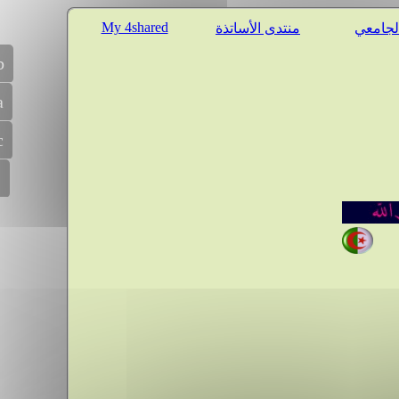
My 4shared
الجامعي
منتدى الأساتذة