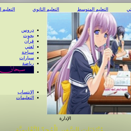
ئي
التعليم المتوسط
التعليم الثانوي
التعليم 
دروس
بحوث
قرآن
لغتي
سياحة
سيارات
رياضة
الإنتساب
التعليمات
الإدارة
مُنْتَدَيَات السَّفِير الْمُجِدّ التَّعْلِيمِيَّة