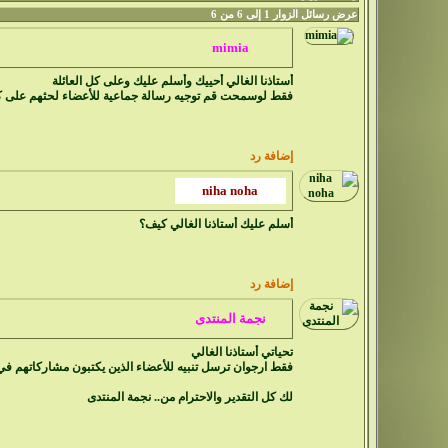
عرض رسائل الزوار 1 إلى
6
من
6
أستاذنا الغالي أحييك وأسلم عليك وعلى كل العائلة
فقط لوسمحت قم توجيه رسالة جماعية للأعضاء لحثهم على كت
إضافة رد
أسلم عليك أستاذنا الغالي كيف؟
إضافة رد
تحياتي أستاذنا الغالي
فقط ارجوان ترسل تنبيه للأعضاء الذين يكتبون مشاركاتهم في الأقسام الغير مناسبة لأن ذلك أتعبني كثير وأخد مني إعادة نقلها وقتا كث
لك كل التقدير والاحترام من.. نجمة المنتدى