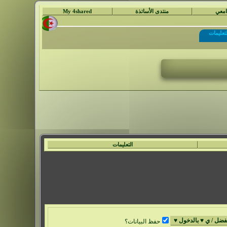
جامعي
منتدى الأساتذة
My 4shared
لتعليمات
التعليمات
حفظ البيانات؟