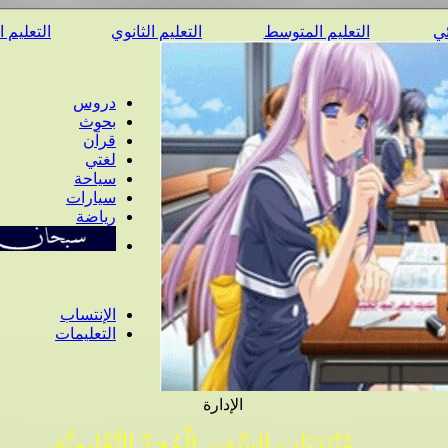
ئي
التعليم المتوسط
التعليم الثانوي
التعليم 
دروس
بحوث
قرآن
لغتي
سياحة
سيارات
رياضة
الإنتساب
التعليمات
الإدارة
مُنْتَدَيَات السَّفِير الْمُجِدّ التَّعْلِيمِيَّة