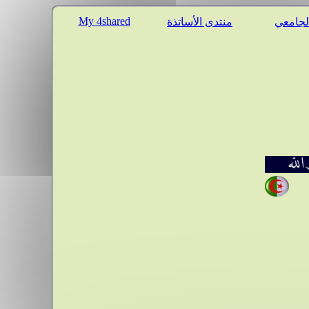
My 4shared
الجامعي
منتدى الأساتذة