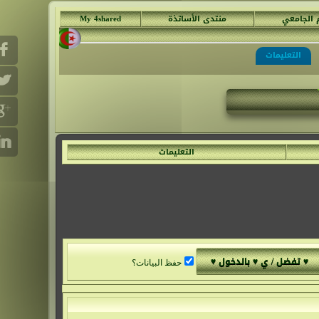
م الجامعي
منتدى الأساتذة
My 4shared
التعليمات
التعليمات
حفظ البيانات؟