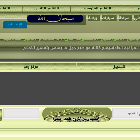
ئي
التعليم المتوسط
التعليم الثانوي
التعلي
تي
سياحة
سيارات
رياضة
مُنْتَدَيَات السَّفِير الْمُجِدّ التَّعْلِيمِيَّة
الإنتساب
ميع المواضيع المكتوبة في الأ قسام الغير مناسبة .
المراقبة العامة..يمنع كتابة مواضيع حول ما يسمى بتفسير الأحلام
التسجيل
مركز رفع