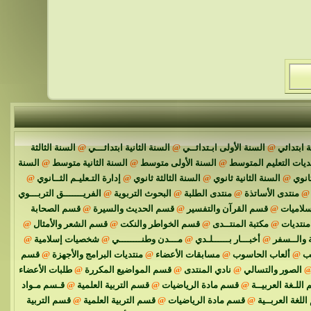
 ابتدائي
@
السنة الأولى ابـتدائــي
@
السنة الثانية ابتدائـــي
@
السنة الثالثة
ديات التعليم المتوسط
@
السنة الأولى متوسط
@
السنة الثانية متوسط
@
السنة
انوي
@
السنة الثانية ثانوي
@
السنة الثالثة ثانوي
@
إدارة التـعليـم الثــانوي
@
@
منتدى الأساتذة
@
منتدى الطلبة
@
البحوث التربوية
@
الفريـــــــق التربـــوي
سلاميات
@
قسم القرآن والتفسير
@
قسم الحديث والسيرة
@
قسم الصحابة
نتديات
@
مكتبة المنتــدى
@
قسم الخواطر والنكت
@
قسم الشعر والأمثال
@
 والــسفر
@
أخبـــار بــــــلـدي
@
مـــدن وطنــــــــي
@
شخصيات إسلامية
@
ئب
@
ألعاب الحاسوب
@
مسابقات الأعضاء
@
منتديات البرامج والأجهزة
@
قسم
الصور والتسالي
@
نادي المنتدى
@
قسم المواضيع المكررة
@
طلبات الأعضاء
اللـغة العربيــة
@
قسم مادة الرياضيات
@
قسم التربية العلمية
@
قـسم مـواد
للغة العربــية
@
قسم مادة الرياضيات
@
قسم التربية العلمية
@
قسم التربية