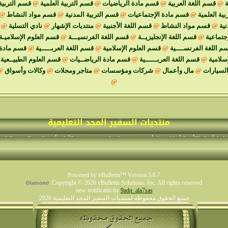
ة
@
قسم اللغة العربية
@
قسم مادة الرياضيات
@
قسم التربية العلمية
@
قسم التربية
ية العلمية
@
قسم مادة الإجتماعيات
@
قسم التربية المدنية
@
قسم مواد النشاط
@
نية
@
قسم مواد النشاط
@
قسم اللغة الأجنبية
@
منتديات الإشهار
@
نادي التسلية
@
جتماعية
@
قسم اللغة الإنجليزيــة
@
قسم اللغة الفرنسيـــة
@
قسم العلوم الإسلاميـة
م اللغة الفرنســــية
@
قسم العلوم الإسلامية
@
قسم اللغة العربـــــية
@
قسم مادة 
إسلامية
@
قسم اللغة العربــــــية
@
قسم مادة الرياضــيات
@
قسم العلوم الطبيــعية
السيارات
@
مال وأعمال
@
شركات ومؤسسات
@
متاجر ومحلات
@
وكالات وأسواق
@
@
منتديات السفير المجد التعليمية
وانناوأخواتناالأعضاءأننا لا نقبل أي موضوع حول ما يسمى تفسير الأحلام أو مواضيع السحر والشع
 لايكتب في القسم المناسب. نرجو تفهمكم من أجل الحفاظ على نظام المنتدى 
نجمة المنتدى
Powered by vBulletin™ Version 3.8.7
Copyright © 2026 vBulletin Solutions, Inc. All rights reserved.
new notificatio by
9adq_ala7sas
جميع الحقوق محفوظة لمنتديات السفير المجد التعليمية 2026