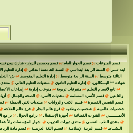
قسم المنوعات
@
قسم الحوار العام
@
قسم مخصص للزوار - شارك دون تسج
ابتدائـــي
@
السنة الرابعة ابتدائــي
@
السنة الخامسة ابتدائي
@
إدارة التعليم ال
الثالثة متوسط
@
السنة الرابعة متوسط
@
إدارة التعليم المتوسط
@
ش/ التعل
شهادة ** البـــكالوريا
@
إدارة التعليم الثانوي
@
منتديات التعليم العالي
@
منتدى 
@
تابع لأقسام التعليم
@
متفرقات تربوية
@
منوعات إدارية
@
إبداعات الأعضا
والتابعين
@
قسم الأسرة المسلمة
@
منتديات الأسرة
@
الصحة والجمال
@
أزياء
قسم القصص القصيرة
@
قسم الكتب والروايات
@
منتديات لغتي الجميلة
@
قسم
شخصيات عالميـة
@
شخصيات وطنـية
@
فرع عالم البحار
@
فرع عالم الفلاحة
@
الأنمــــــــي
@
القنوات الفضائية
@
أجهزة الإستقبال
@
برامج الجوال
@
برامج ال
@
منتدى الطب النفسي
@
منتدى دورات التدريب
@
اشهار المؤسسات والأ شغا
النشــاط
@
قسم التربية الإسلامية
@
قسـم اللغة العربيــة
@
قسم مادة الرياض