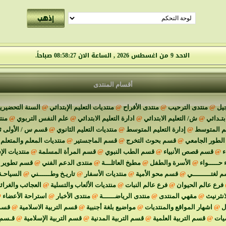
الاحد 9 من اغسطس 2026 , الساعة الان 08:58:28 صباحاً.
أقسام المنتدى
يل
@
منتدى الترحيب
@
منتدى الأفراح
@
منتديات التعليم الإبتدائي
@
السنة التحضيرية
ابتـدائي
@
ش/ التعليم الابتدائي
@
ادارة التعليم الابتدائي
@
علم النفس التربوي
@
منت
يم المتوسط
@
إدارة التعليم المتوسط
@
منتديات التعليم الثانوي
@
قسم س / الأولى ث
الطور الجامعي
@
قسم بحوث التخرج
@
قسم الماجستير
@
منتديات المعلم والمتعلم
ء
@
قسم قصص الأنبياء
@
قسم الطب النبوي
@
قسم المرأة المسلمة
@
منتديات الإ
 حـــــواء
@
الأسرة والطفل
@
مطبخ العائلـــة
@
منتدى الدعم الفني
@
قسم تطوير م
 لغتـــــــــي
@
قسم محو الأمية
@
منتديات الأسفار
@
تاريـخ وطــــــني
@
السياحـة
فرع عالم الحيوان
@
فرع عالم النبات
@
منتديات الألعاب والتسلية
@
العجائب والغرا
انثرنيث
@
مقهي المنتدى
@
منتدى الرياضــــــة
@
منتدى الأخبار
@
استراحة الأعضاء
@
ل
@
اشهار المواقع والمنتديات
@
مواضيع بلغة أجنبية
@
قسم التربية الاسلامية
@
قسم 
يات
@
قسم التربية العلمية
@
قسم التربية المدنية
@
قسم التربية الإسلامية
@
قـسم ا