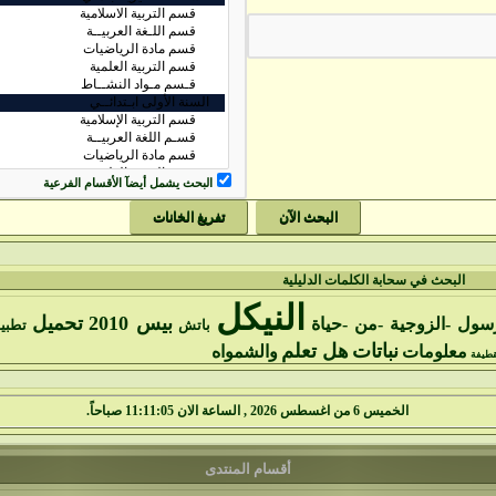
البحث يشمل أيضآ الأقسام الفرعية
البحث في سحابة الكلمات الدليلية
النيكل
بيس 2010
تحميل
سول -الزوجية -من -حياة
باتش
تطبي
نباتات
هل تعلم
معلومات
والشمواه
قطيفة
الخميس 6 من اغسطس 2026 , الساعة الان 11:11:06 صباحاً.
أقسام المنتدى