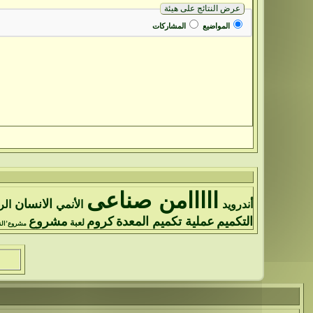
عرض النتائج على هيئة
المواضيع
المشاركات
ااااامن صناعى
الانسان
أندرويد
الأنمي
الر
التكميم
عملية تكميم المعدة
كروم
مشروع
لعبة
مشروع’ال