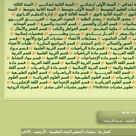
 ابتدائي
@
السنة الأولى ابـتدائــي
@
السنة الثانية ابتدائـــي
@
السنة الثالثة
ديات التعليم المتوسط
@
السنة الأولى متوسط
@
السنة الثانية متوسط
@
السنة
انوي
@
السنة الثانية ثانوي
@
السنة الثالثة ثانوي
@
إدارة التـعليـم الثــانوي
@
@
منتدى الأساتذة
@
منتدى الطلبة
@
البحوث التربوية
@
الفريـــــــق التربـــوي
سلاميات
@
قسم القرآن والتفسير
@
قسم الحديث والسيرة
@
قسم الصحابة
نتديات
@
مكتبة المنتــدى
@
قسم الخواطر والنكت
@
قسم الشعر والأمثال
@
 والــسفر
@
أخبـــار بــــــلـدي
@
مـــدن وطنــــــــي
@
شخصيات إسلامية
@
ئب
@
ألعاب الحاسوب
@
مسابقات الأعضاء
@
منتديات البرامج والأجهزة
@
قسم
الصور والتسالي
@
نادي المنتدى
@
قسم المواضيع المكررة
@
طلبات الأعضاء
اللـغة العربيــة
@
قسم مادة الرياضيات
@
قسم التربية العلمية
@
قـسم مـواد
للغة العربــية
@
قسم مادة الرياضيات
@
قسم التربية العلمية
@
قسم التربية
 المدنية
@
قسم مادة الإجتماعيات
@
قسم اللغة الأجنبية
@
قسم مواد النشاط
@
قسم اللغة الأجنبية
@
قسم التربية الإسلامية
@
قسم اللغة العربية
@
قسم مادة
الطبيعة والبيئة
@
قسم التربية الإسلامية
@
قسم مادة الرياضــيات
@
قسم اللغة
@
قسم اللغة العربــــــية
@
قسم مادة الرياضــيات
@
قسم العلوم الطبيــعية
@
الرياضــيات
@
قسم العلوم الطبيــعية
@
قسم العلوم الفزيائيــة
@
قسم العلوم
@
قسم العلوم الفزيائيــة
@
قسم العلوم الإجتماعية
@
قسم اللغة الإنجليزيـــة
@
تطوير منتديات Vbulletin
@
تطوير منتديات أحلى منتدى
@
قسم الحياة الزوجية
كل أنواعها
لعامة - نجمة المنتدى
اتصل بنا
-
منتديات السفير المجد التعليمية
-
الأرشيف
-
الأعلى