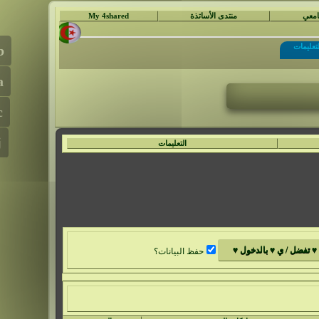
جامعي
منتدى الأساتذة
My 4shared
لتعليمات
التعليمات
حفظ البيانات؟