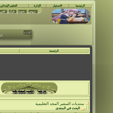
الرئيسية
التسجيل
الإدارة
التعليم الإبتدائي
دروس
بحوث
قرآن
لغتي
مُ
تم حدف جمي
الإدارة
ال
الرئيسية
منتديات السفير المجد التعليمية
البحث في المنتدى