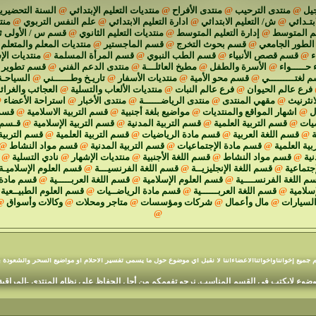
يل
@
منتدى الترحيب
@
منتدى الأفراح
@
منتديات التعليم الإبتدائي
@
السنة التحضيرية
ابتـدائي
@
ش/ التعليم الابتدائي
@
ادارة التعليم الابتدائي
@
علم النفس التربوي
@
منت
يم المتوسط
@
إدارة التعليم المتوسط
@
منتديات التعليم الثانوي
@
قسم س / الأولى ث
الطور الجامعي
@
قسم بحوث التخرج
@
قسم الماجستير
@
منتديات المعلم والمتعلم
ء
@
قسم قصص الأنبياء
@
قسم الطب النبوي
@
قسم المرأة المسلمة
@
منتديات الإ
 حـــــواء
@
الأسرة والطفل
@
مطبخ العائلـــة
@
منتدى الدعم الفني
@
قسم تطوير م
 لغتـــــــــي
@
قسم محو الأمية
@
منتديات الأسفار
@
تاريـخ وطــــــني
@
السياحـة
فرع عالم الحيوان
@
فرع عالم النبات
@
منتديات الألعاب والتسلية
@
العجائب والغرا
انثرنيث
@
مقهي المنتدى
@
منتدى الرياضــــــة
@
منتدى الأخبار
@
استراحة الأعضاء
@
ل
@
اشهار المواقع والمنتديات
@
مواضيع بلغة أجنبية
@
قسم التربية الاسلامية
@
قسم 
يات
@
قسم التربية العلمية
@
قسم التربية المدنية
@
قسم التربية الإسلامية
@
قـسم ا
ة
@
قسم اللغة العربية
@
قسم مادة الرياضيات
@
قسم التربية العلمية
@
قسم التربية
ية العلمية
@
قسم مادة الإجتماعيات
@
قسم التربية المدنية
@
قسم مواد النشاط
@
نية
@
قسم مواد النشاط
@
قسم اللغة الأجنبية
@
منتديات الإشهار
@
نادي التسلية
@
جتماعية
@
قسم اللغة الإنجليزيــة
@
قسم اللغة الفرنسيـــة
@
قسم العلوم الإسلاميـة
م اللغة الفرنســــية
@
قسم العلوم الإسلامية
@
قسم اللغة العربـــــية
@
قسم مادة 
إسلامية
@
قسم اللغة العربــــــية
@
قسم مادة الرياضــيات
@
قسم العلوم الطبيــعية
السيارات
@
مال وأعمال
@
شركات ومؤسسات
@
متاجر ومحلات
@
وكالات وأسواق
@
@
منتديات السفير المجد التعليمية
م جميع إخوانناوأخواتناالأعضاءأننا لا نقبل أي موضوع حول ما يسمى تفسير الأحلام أو مواضيع السحر والشعودة ب
وع لايكتب في القسم المناسب. نرجو تفهمكم من أجل الحفاظ على نظام المنتدى -المراقبة ا