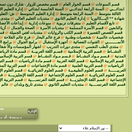
قسم المنوعات
@
قسم الحوار العام
@
قسم مخصص للزوار - شارك دون تسج
ابتدائـــي
@
السنة الرابعة ابتدائــي
@
السنة الخامسة ابتدائي
@
إدارة التعليم ال
الثالثة متوسط
@
السنة الرابعة متوسط
@
إدارة التعليم المتوسط
@
ش/ التعل
شهادة ** البـــكالوريا
@
إدارة التعليم الثانوي
@
منتديات التعليم العالي
@
منتدى 
@
تابع لأقسام التعليم
@
متفرقات تربوية
@
منوعات إدارية
@
إبداعات الأعضا
والتابعين
@
قسم الأسرة المسلمة
@
منتديات الأسرة
@
الصحة والجمال
@
أزياء
قسم القصص القصيرة
@
قسم الكتب والروايات
@
منتديات لغتي الجميلة
@
قسم
شخصيات عالميـة
@
شخصيات وطنـية
@
فرع عالم البحار
@
فرع عالم الفلاحة
@
الأنمــــــــي
@
القنوات الفضائية
@
أجهزة الإستقبال
@
برامج الجوال
@
برامج ال
@
منتدى الطب النفسي
@
منتدى دورات التدريب
@
اشهار المؤسسات والأ شغا
النشــاط
@
قسم التربية الإسلامية
@
قسـم اللغة العربيــة
@
قسم مادة الرياض
المدنية
@
قـسم مـواد النشــاط
@
قـسم مـواد النشــاط
@
قسم التربية الإسلامي
قسم التربية الإسلامية
@
قسم اللغة العربية
@
قسم مادة الرياضيات
@
قسم الترب
الرياضيات
@
قسم التربية العلمية
@
قسم مادة الإجتماعيات
@
قسم التربية المد
العربيــــــة
@
قسم العلوم الطبيعـيـة
@
قسم العلوم الفزيائيــة
@
قسم العلوم الإ
قسم العلوم الفزيائيــة
@
قسم العلوم الإجتماعية
@
قسم اللغة الإنجليزيـــة
@
قس
الإجتماعية
@
قسم اللغة الإنجليزيـــة
@
قسم اللغة الفرنســــية
@
قسم التربية ال
قسم اللغة الفرنســــية
@
منتديات التعليم الثانوي
@
منتدى تاريخ وبلدان
@
عالم 
نعل
الإدارة
و سنحدف أي موض