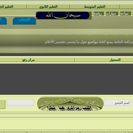
التعليم المتوسط
التعليم الثانوي
التعليم ال
سياحة
سيارات
رياضة
الإنتساب
ا
نْتَدَيَات السَّفِير الْمُجِدّ التَّعْلِيمِيَّة
ع المواضيع المكتوبة في الأ قسام الغير مناسبة .
مراقبة العامة..يمنع كتابة مواضيع حول ما يسمى بتفسير الأحلام
التسجيل
مركز رفع