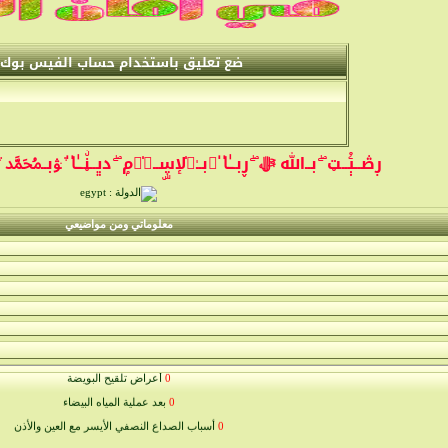
ضع تعليق باستخدام حساب الفيس بوك
ڔڞــﯧْۧــټ ۖ بــﷲ ﷻ ۖ ڕبــٰ̍ا̍ ﯣبــٰٱ̍ﻹڛۣــﻼ̍ۙمۭ ۖ دڀــڼۨــٰ̍ا̍ ۛ ּﯟبــﷴ ۛ ּﷺ 
معلوماتي ومن مواضيعي
0
أعراض تلقيح البويضة
0
بعد عملية المياه البيضاء
0
أسباب الصداع النصفي الأيسر مع العين والأذن