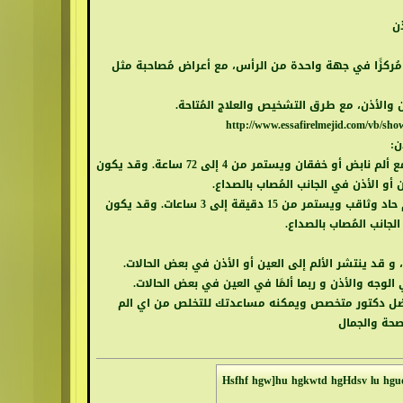
ن
مُركزًا في جهة واحدة من الرأس، مع أعراض مُصاحبة مثل
ن
والأذن، مع طرق التشخيص والعلاج المُتاحة.
http://www.essafirelmejid.com/vb/sh
ن:
شيوعًا، ويُصيب عادة جانبًا واحدًا من الرأس مع ألم نابض أو خفقان ويستمر من 4 إلى 72 ساعة. وقد يكون
ن
أو الأذن في الجانب المُصاب بالصداع.
ويُصيب عادة جانبًا واحدًا من الرأس مع ألم حاد وثاقب ويستمر من 15 دقيقة إلى 3 ساعات. وقد يكون
جانب المُصاب بالصداع.
، و قد ينتشر الألم إلى
العين
أو الأذن في بعض الحالات.
 الوجه
والأذن
و ربما ألمًا في
العين
في بعض الحالات.
فضل دكتور متخصص ويمكنه مساعدتك للتخلص من اي الم
صحة والجمال
Hsfhf hgw]hu hgkwtd hgHdsv lu hgu