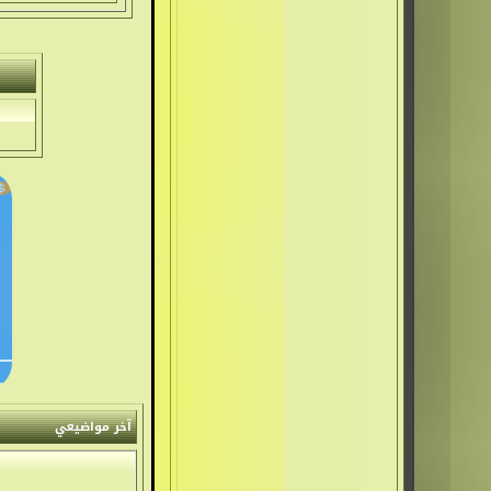
آ
خر مواضيعي