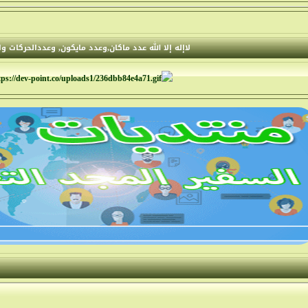
لاإله إلا الله عدد ماكان,وعدد مايكون, وعددالحركات 