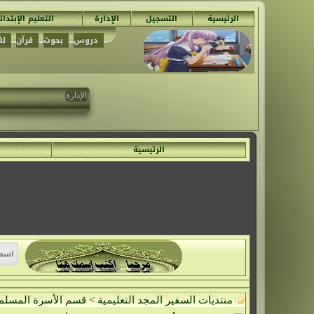
الرئيسية
التسجيل
الإدارة
التعليم الإبتدا
دروس
بحوث
قرآن
لغ
الإدارة
تم حدف ج
الرئيسية
منتديات السفير المجد التعليمية
>
قسم الأسرة المسلم