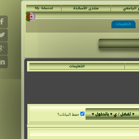
م الجامعي
منتدى الأساتذة
My 4shared
التعليمات
التعليمات
حفظ البيانات؟