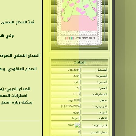
يُعدّ
الصداع
النصفي
وفي هذه
الصداع
النصفي
النموذج
البيانات
م
الصداع العنقودي: وه
التسجيل:
Jun 2024
العضوية:
2794
الجنس :
أنثى
الصداع الجيبي: يُ
العمر:
27
المشاركات:
3 [
+
]
اضطرابات المفص
بمعدل :
0.00 يوميا
يمكنك زيارة
افضل د
اخر زياره :
07-24-2024 [
+
]
الدولة:
egypt
الاقامه :
العياط
علم الدوله :
معدل التقييم:
0