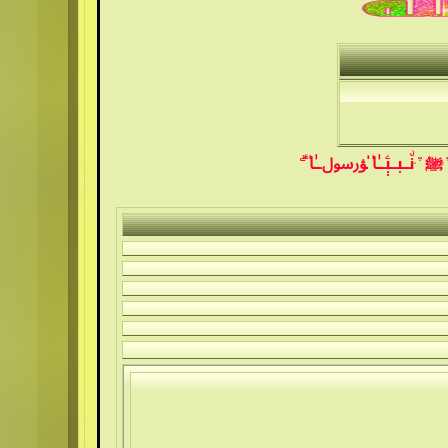
ۛ ּنۨــبــٻۧــٰ̍ا̍ ﯟﷶــٰ̍ا̍ ۗ