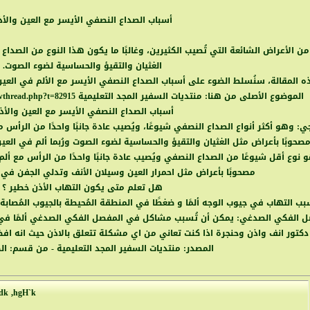
أسباب الصداع النصفي الأيسر مع العين والأذ
من الأعراض الشائعة التي تُصيب الكثيرين، وغالبًا ما يكون هذا النوع من
الصداع
الغثيان والتقيؤ والحساسية لضوء الصوت.
 المقالة، سنُسلط الضوء على
أسباب
الصداع
النصفي
الأيسر
مع الألم في
العي
الموضوع الأصلى من هنا: منتديات السفير المجد التعليمية
owthread.php?t=82915
أسباب الصداع النصفي الأيسر مع العين والأذ
ي: وهو أكثر أنواع
الصداع
النصفي
صحوبًا بأعراض مثل الغثيان والتقيؤ والحساسية لضوء الصوت ورُبما ألم في
العي
و نوع أقل شيوعًا من
الصداع
النصفي
مصحوبًا بأعراض مثل احمرار
العين
وسيلان الأنف وتدلي الجفن في ال
هل تعلم
متى يكون التهاب الأذن خطير
؟
سبب التهاب في جيوب الوجه ألمًا و ضغطًا في المنطقة المُحيطة بالجيوب المُصابة
ل الفكي الصدغي: يمكن أن تُسبب مشاكل في المفصل الفكي الصدغي ألمًا في
كتور انف واذن وحنجرة
اذا كنت تعاني من اي مشكلة تتعلق بالاذن حيث انه ا
المصدر:
منتديات السفير المجد التعليمية
- من قسم:
ال
dk ,hgH`k