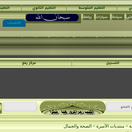
ئي
التعليم المتوسط
التعليم الثانوي
التعلي
تي
سياحة
سيارات
رياضة
الإنتساب
مُنْتَدَيَات السَّفِير الْمُجِدّ التَّعْلِيمِيَّة
ميع المواضيع المكتوبة في الأ قسام الغير مناسبة .
المراقبة العامة..يمنع كتابة مواضيع حول ما يسمى بتفسير الأحلام
التسجيل
مركز رفع
ة
>
منتديات الأسرة
>
الصحة والجمال