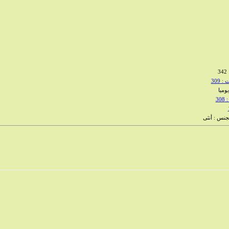
3
 309
30