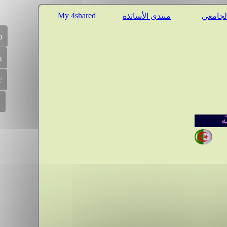
My 4shared
الجامعي
منتدى الأساتذة