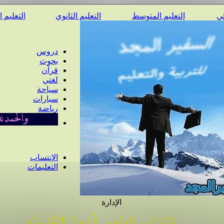
ئي
التعليم المتوسط
التعليم الثانوي
التعليم 
دروس
بحوث
قرآن
لغتي
سياحة
سيارات
رياضة
الإنتساب
التعليمات
الإدارة
مُنْتَدَيَات السَّفِير الْمُجِدّ التَّعْلِيمِيَّة