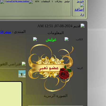
|
غوايش
مشاركات
1
المشاهدات
6374
07-08-2024, 12:51 AM
المنتدى :
متفرقات
المعلومات
الكاتب:
التقوي
الرتبة:
الصورة الرمزية