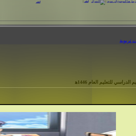
|
انشر
|
انشر
 تربوية
م الدراسي للتعليم العام 1446ه‍