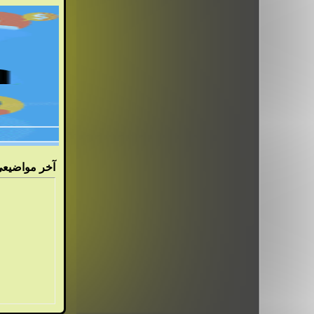
آ
خر مواضيعي