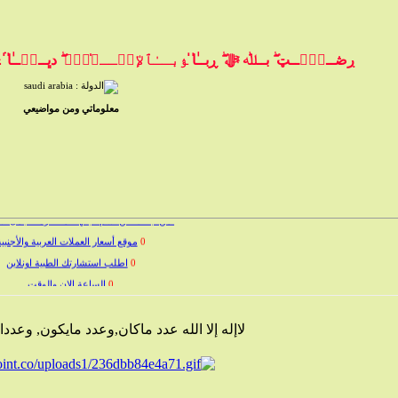
ڔڞــﯧْۧــټ ۖ بــﷲ ﷻ ۖ ڕبــٰ̍ا̍ ﯣبــٰٱ̍ﻹڛۣــﻼ̍ۙمۭ ۖ دڀــڼۨــٰ̍ا̍ ۛ ּ
معلوماتي ومن مواضيعي
0
لمن تبحث عن اسم لابنتها المنتظرة.. أجمل أسم
0
موقع أسعار العملات العربية والأجنبية
0
اطلب استشارتك الطبية اونلاين
0
الساعة الان والوقت
0
لماذا تعتمد بعض الشركات على متخصصين بدل الوك
لاإله إلا الله عدد ماكان,وعدد مايكون, وعد