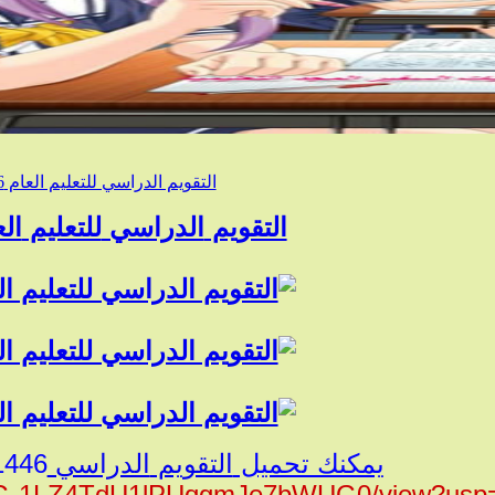
التقويم الدراسي للتعليم العام 1446ه‍
التقويم
الدراسي
للتعليم
ال
يمكنك تحميل
التقويم
الدراسي
1446هـ عبر هذا الر
6SuG-1LZ4TdU1lPUqgmJe7bWUG0/view?usp=