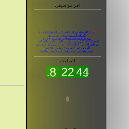
اخر مواضيعي
0
إدارة المستندات في الشركات: المشكلة التي لا
يلاحظها أحد حتى تتحول إلى أزمة
0
مدرس خصوصي ممتاز رياضيات وإنجليزي
[COLOR=red] ( يمنع عرض أرقام الهواتف والجوالات
بدونإأذن الإدارة ) [/COLOR] ابتدائي متوسط ثانوي في
الرياض عبر الإنترنت (أونلاين - Zoom)
0
متجر منتجات رقمية إشتراكات بأسعار منافسة
0
حدود الاستفزاز المتعمد واستدراج الردود المسيئة
«بثوث» تنتهي في المحاكم !
0
فساتين سهرة و اكثر
0
بخور معمول عرايسي أصلي من توب شوب
التوقيت
0
6 تطبيقات حديثة متعددة المهام قد تفيدك
0
العنف الرقمي ضد النساء لقاء مع د رباب المعبي
0
المحامية رباب المعبي تحصل على شهادة تقدير
لجهودها فى تقديم دورة أساليب حماية المحتوى
الرقمي من منظور الملكية الفكرية
0
ما العوامل التي ترفع قيمة العقار؟