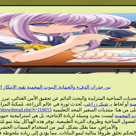
بين جدران الدفء والحماية: البيوت المحمية تقود الابتكار 
ديات المناخية المتزايدة والبحث الدائم عن تحقيق الأمن الغذائي، تبر
ية
أو تُحاط بـ
شبك زراعي
، تُحدث ثورة في عالم الزراعة، مُمكنةً المزارعين من 
ى من هنا: منتديات السفير المجد التعليمية
b/showthread.php?t=116653
وت المحميه
ليست مجرد وسيلة لزيادة الإنتاجية، بل هي استراتيجية حيو
ى الفصول المناخية وظروف التربة الطبيعية، توفر هذه الهياكل بيئة نمو 
والأمراض، مما يقلل بشكل كبير من استخدام المبيدات الحشرية
لتحكم تخلق ظروفًا مثالية لنمو النباتات، مما يؤدي إلى زيادة ملحوظة 