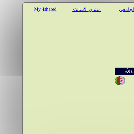
My 4shared
الجامعي
منتدى الأساتذة