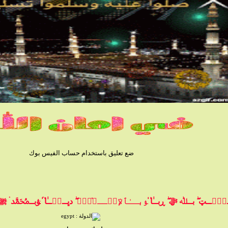
ضع تعليق باستخدام حساب الفيس بوك
ۧــټ ۖ بــﷲ ﷻ ۖ ڕبــٰ̍ا̍ ﯣبــٰٱ̍ﻹڛۣــﻼ̍ۙمۭ ۖ دڀــڼۨــٰ̍ا̍ ۛ ּﯟبــﷴ ۛ ּﷺ ۛ ּ