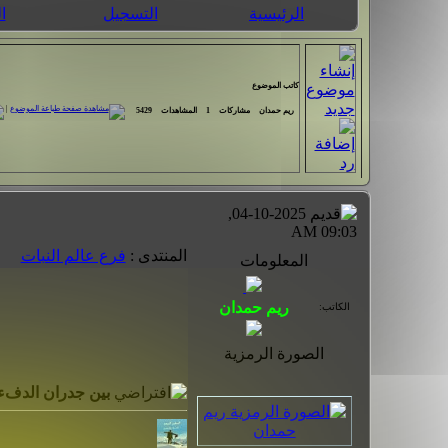
الرئيسية
التسجيل
ا
كاتب الموضوع
|
ريم حمدان
مشاركات
1
المشاهدات
5429
04-10-2025,
09:03 AM
المنتدى :
فرع عالم النبات
المعلومات
الكاتب:
الصورة الرمزية
بين جدران الدفء و