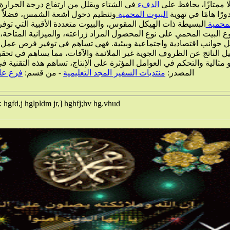
ا ممتازًا، يحافظ على
الدفء
في الشتاء ويقلل من ارتفاع درجة الحرارة 
ًا هامًا في تهوية
البيوت
المحمية
وتنظيم دخول أشعة الشمس، فضلاً ع
لمحمية
البسيطة ذات الهيكل المقوس، والبيوت متعددة الأقبية التي توف
وع البيت المحمي على نوع المحصول المراد زراعته، والميزانية المتاحة،
جوانب اقتصادية واجتماعية وبيئية. فهي تساهم في توفير فرص عمل جديدة 
 الناتج عن الظروف الجوية غير الملائمة والآفات، مما يساهم في تحقي
و مثالية والتحكم في العوامل المؤثرة على الإنتاج، تساهم هذه التقنية في
المصدر:
منتديات السفير المجد التعليمية
- من قسم:
فرع عال
 hgfd,j hglpldm jr,] hghfj;hv hg.vhud