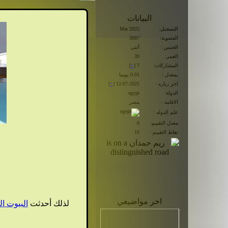
البيانات
التسجيل:
Mar 2025
العضوية:
3007
الجنس :
أنثى
العمر:
39
المشاركات:
7 [
+
]
بمعدل :
0.01 يوميا
اخر زياره :
12-07-2025 [
+
]
الدولة:
egypt
الاقامه :
مصر
علم الدوله :
معدل التقييم:
0
نقاط التقييم:
10
اخر مواضيعي
لذلك أحدثت
البيوت
ال