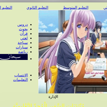
ئي
التعليم المتوسط
التعليم الثانوي
التعليم 
دروس
بحوث
قرآن
لغتي
سياحة
سيارات
رياضة
الإنتساب
التعليمات
الإدارة
مُنْتَدَيَات السَّفِير الْمُجِدّ التَّعْلِيمِيَّة