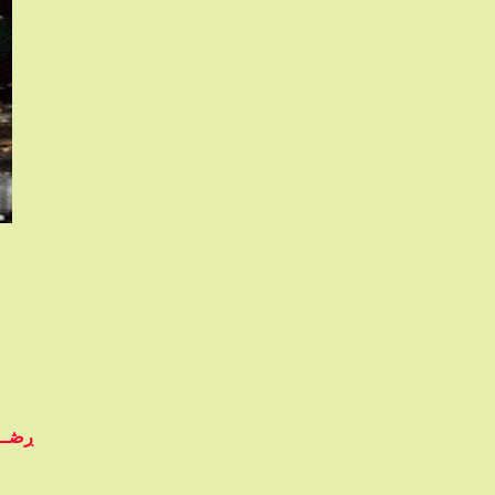
ڔڞــﯧْ