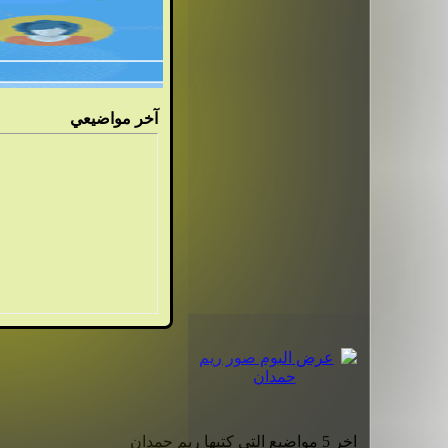
آ
خر مواضيعي
اخر 5 مواضيع التي كتبها ريم حمدان