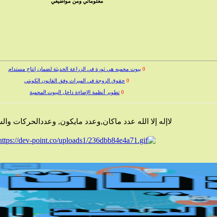
معلوماتي ومن مواضيعي
0
بيوت محميه هي ثورة في الزراعة الحديثة لضمان إنتاج مستدام
0
حقوق الزوجة في الميراث وفق القانون الكويتي
0
تطوير أنظمة الإضاءة داخل البيوت المحمية
0
خدمة الرسائل النصية للشركات وسيلتك الفعالة للتواصل والتسويق
0
حقوق الطفل في النفقة والتعليم والرعاية
لاإله إلا الله عدد ماكان,وعدد مايكون, وعددالحركات وا