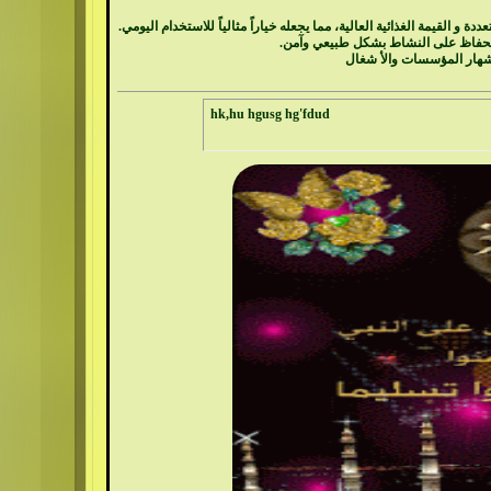
 و القيمة الغذائية العالية، مما يجعله خياراً مثالياً للاستخدام اليومي.
لحفاظ على النشاط بشكل طبيعي وآمن.
شهار المؤسسات والأ شغال
hk,hu hgusg hg'fdud