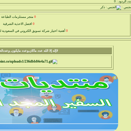
د الردود : 0
لجنس :
0
متجر مستلزمات الطباعة
0
افضل الاحذية الشرقية
0
أهمية اختيار شركة تسويق الكتروني في السعودية
0
افضل ملابس الاطفال
0
برشام سايتوتك واستخداماته الط
لاإله إلا الله عدد ماكان,وعدد مايكون, وعدد