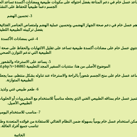
عد عسل خام في دعم المناعة بفضل احتوائه على مكونات طبيعية ومضادات أكسدة تساعد الج
الجسم دعماً طبيعياً للحفاظ على النشا
3- تحسين الهضم
هم عسل خام في دعم صحة الجهاز الهضمي وتحسين عملية الهضم وامتصاص العناصر الغذائية 
بفضل تركيبته الطبيعية اللطيف
4- غني بمضادات الأكسدة
توي عسل خام على مضادات أكسدة طبيعية تساعد على تقليل الالتهابات والحفاظ على صحة ال
الطبيعية التي تدعم التوازن الصحي 
5- يساعد على الاسترخاء والشعور بالراحة
الموضوع الأصلى من هنا: منتديات السفير المجد التعليمية
ad.php?t=146865
اعد عسل خام على منح الجسم شعوراً بالراحة والاسترخاء عند تناوله بشكل منتظم، مما يجعله
الطبيعية المتوازنة.
6- طعم طبيعي غني ولذيذ
تميز عسل خام بمذاقه
الطبيعي
الغني الذي يجعله مناسباً للاستخدام مع المشروبات أو الحلوي
الطبيعي
الأصيل.
7- مناسب للاستخدام اليومي
مكن استخدام عسل خام يومياً بسهولة ضمن النظام الغذائي للاستفادة من فوائده المتعددة وط
تناسب جميع أفراد العائلة.
الخاتمة