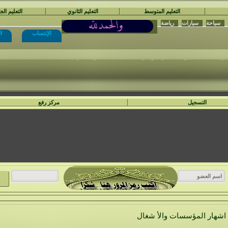
التعليم المتوسط
التعليم الثانوي
التعليم ال
سياحة
سيارات
رياضة
الإنتساب
ا
نْتَدَيَات السَّفِير الْمُجِدّ التَّعْلِيمِيَّة
ع المواضيع المكتوبة في الأ قسام الغير مناسبة .
مراقبة العامة..يمنع كتابة مواضيع حول ما يسمى بتفسير الأحلام
التسجيل
مركز رفع
اشهار المؤسسات والأ شغال