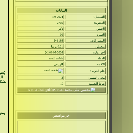
البيانات
التسجيل:
Feb 2024
العضوية:
2705
الجنس :
ذكر
العمر:
30
المشاركات:
195 [
+
]
بمعدل :
0.21 يوميا
اخر زياره :
08-05-2026 [
+
]
الدولة:
saudi arabia
الاقامه :
الرياض
علم الدوله :
يُع
ال
معدل التقييم:
3
بشكل
نقاط التقييم:
10
يمن
اخر مواضيعي