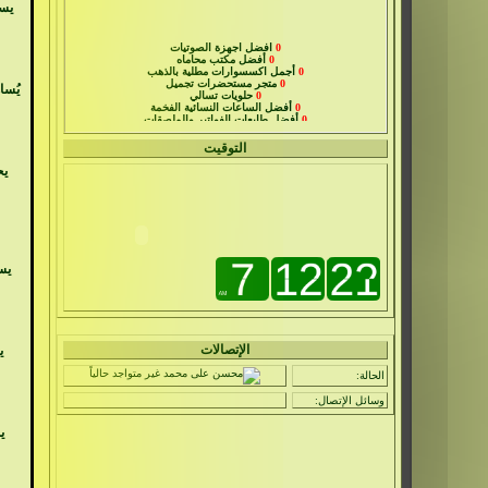
يسا
0
افضل اجهزة الصوتيات
0
أفضل مكتب محاماه
0
أجمل اكسسوارات مطلية بالذهب
0
متجر مستحضرات تجميل
0
حلويات تسالي
0
أفضل الساعات النسائية الفخمة
يُسا
0
أفضل طابعات الفواتير والملصقات
0
صيانة الابواب الاوتوماتيكية
0
خدمات السيارات
0
افضل ادوات المطبخ للعروس
التوقيت
يح
يس
الإتصالات
ي
الحالة:
وسائل الإتصال:
ي