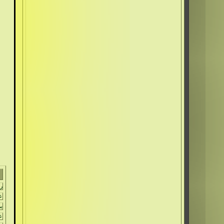
رق
عد
بمع
عد