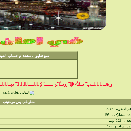
ضع تعليق باستخدام حساب الفيس ب
ڔڞــﯧْۧــټ ۖ بــﷲ ﷻ ۖ ڕبــٰ̍ا̍ ﯣبــٰٱ̍ﻹڛۣــﻼ̍ۙمۭ ۖ دڀــڼۨــٰ̍ا̍ ۛ
معلوماتي ومن مواضيعي
م العضوية : 2705
د المشاركات : 195
دل : 0.21 يوميا
د المواضيع : 195