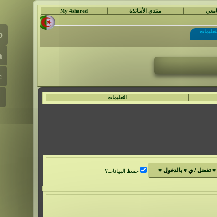
جامعي
منتدى الأساتذة
My 4shared
لتعليمات
التعليمات
حفظ البيانات؟