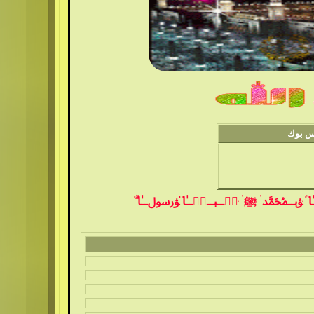
وك
 ּﯟبــﷴ ۛ ּﷺ ۛ ּنۨــبــٻۧــٰ̍ا̍ ﯟﷶــٰ̍ا̍ ۗ