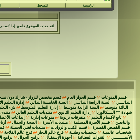
الرئيسية
التسجيل
ا
لقد حددت الموضوع خاطئ. إذا أتبعت را
قسم المنوعات
@
قسم الحوار العام
@
قسم مخصص للزوار - شارك دون تسج
ابتدائـــي
@
السنة الرابعة ابتدائــي
@
السنة الخامسة ابتدائي
@
إدارة التعليم ال
الثالثة متوسط
@
السنة الرابعة متوسط
@
إدارة التعليم المتوسط
@
ش/ التعل
شهادة ** البـــكالوريا
@
إدارة التعليم الثانوي
@
منتديات التعليم العالي
@
منتدى 
@
تابع لأقسام التعليم
@
متفرقات تربوية
@
منوعات إدارية
@
إبداعات الأعضا
والتابعين
@
قسم الأسرة المسلمة
@
منتديات الأسرة
@
الصحة والجمال
@
أزياء
قسم القصص القصيرة
@
قسم الكتب والروايات
@
منتديات لغتي الجميلة
@
قسم
شخصيات عالميـة
@
شخصيات وطنـية
@
فرع عالم البحار
@
فرع عالم الفلاحة
@
الأنمــــــــي
@
القنوات الفضائية
@
أجهزة الإستقبال
@
برامج الجوال
@
برامج ال