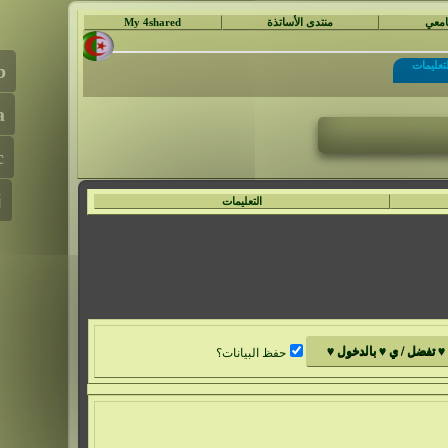
جامعي
منتدى الأساتذة
My 4shared
لتعليمات
التعليمات
حفظ البيانات؟