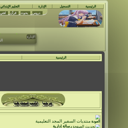
الرئيسية
التسجيل
الإدارة
التعليم الإبتدائي
دروس
بحوث
قرآن
لغتي
مُ
تم حدف جمي
الإدارة
ال
الرئيسية
منتديات السفير المجد التعليمية
رسالة إدارية