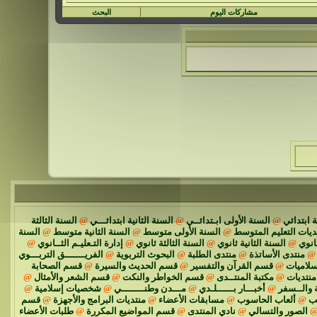
مشاركات اليوم
البحث
 ابتدائي
@
السنة الأولى ابـتدائــي
@
السنة الثانية ابتدائـــي
@
السنة الثالثة
ديات التعليم المتوسط
@
السنة الأولى متوسط
@
السنة الثانية متوسط
@
السنة
انوي
@
السنة الثانية ثانوي
@
السنة الثالثة ثانوي
@
إدارة التـعليـم الثــانوي
@
@
منتدى الأساتذة
@
منتدى الطلبة
@
البحوث التربوية
@
الفريـــــــق التربـــوي
سلاميات
@
قسم القرآن والتفسير
@
قسم الحديث والسيرة
@
قسم الصحابة
نتديات
@
مكتبة المنتــدى
@
قسم الخواطر والنكت
@
قسم الشعر والأمثال
@
 والــسفر
@
أخبـــار بــــــلـدي
@
مـــدن وطنــــــــي
@
شخصيات إسلامية
@
ئب
@
ألعاب الحاسوب
@
مسابقات الأعضاء
@
منتديات البرامج والأجهزة
@
قسم
الصور والتسالي
@
نادي المنتدى
@
قسم المواضيع المكررة
@
طلبات الأعضاء