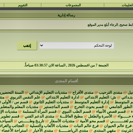
لتعليمات
المجموعات
التقويم
رسالة إدارية
بط صحيح, الرجاء أبلغ
مدير الموقع
الجمعة 7 من اغسطس 2026 , الساعة الان 03:30:58 صباحاً.
أقسام المنتدى
يل
@
منتدى الترحيب
@
منتدى الأفراح
@
منتديات التعليم الإبتدائي
@
السنة التحضيرية
ابتـدائي
@
ش/ التعليم الابتدائي
@
ادارة التعليم الابتدائي
@
علم النفس التربوي
@
منت
يم المتوسط
@
إدارة التعليم المتوسط
@
منتديات التعليم الثانوي
@
قسم س / الأولى ث
الطور الجامعي
@
قسم بحوث التخرج
@
قسم الماجستير
@
منتديات المعلم والمتعلم
ء
@
قسم قصص الأنبياء
@
قسم الطب النبوي
@
قسم المرأة المسلمة
@
منتديات الإ
 حـــــواء
@
الأسرة والطفل
@
مطبخ العائلـــة
@
منتدى الدعم الفني
@
قسم تطوير م
 لغتـــــــــي
@
قسم محو الأمية
@
منتديات الأسفار
@
تاريـخ وطــــــني
@
السياحـة
فرع عالم الحيوان
@
فرع عالم النبات
@
منتديات الألعاب والتسلية
@
العجائب والغرا
انثرنيث
@
مقهي المنتدى
@
منتدى الرياضــــــة
@
منتدى الأخبار
@
استراحة الأعضاء
@