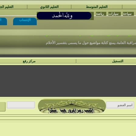
التعليم المتوسط
التعليم الثانوي
التعليم ال
سياحة
سيارات
رياضة
الإنتساب
ا
نْتَدَيَات السَّفِير الْمُجِدّ التَّعْلِيمِيَّة
ع المواضيع المكتوبة في الأ قسام الغير مناسبة .
مراقبة العامة..يمنع كتابة مواضيع حول ما يسمى بتفسير الأحلام
التسجيل
مركز رفع