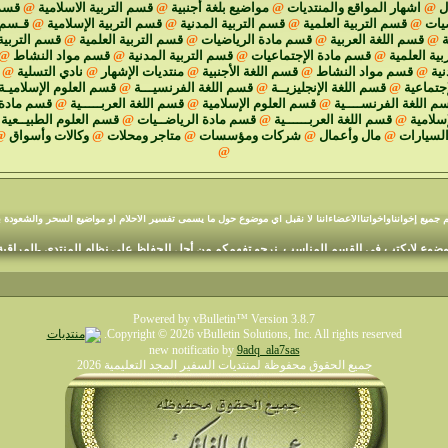
ل
@
اشهار المواقع والمنتديات
@
مواضيع بلغة أجنبية
@
قسم التربية الاسلامية
@
قسم 
يات
@
قسم التربية العلمية
@
قسم التربية المدنية
@
قسم التربية الإسلامية
@
قـسم ا
ة
@
قسم اللغة العربية
@
قسم مادة الرياضيات
@
قسم التربية العلمية
@
قسم التربية
ية العلمية
@
قسم مادة الإجتماعيات
@
قسم التربية المدنية
@
قسم مواد النشاط
@
نية
@
قسم مواد النشاط
@
قسم اللغة الأجنبية
@
منتديات الإشهار
@
نادي التسلية
@
جتماعية
@
قسم اللغة الإنجليزيــة
@
قسم اللغة الفرنسيـــة
@
قسم العلوم الإسلاميـة
م اللغة الفرنســــية
@
قسم العلوم الإسلامية
@
قسم اللغة العربـــــية
@
قسم مادة 
إسلامية
@
قسم اللغة العربــــــية
@
قسم مادة الرياضــيات
@
قسم العلوم الطبيــعية
السيارات
@
مال وأعمال
@
شركات ومؤسسات
@
متاجر ومحلات
@
وكالات وأسواق
@
@
منتديات السفير المجد التعليمية
م جميع إخوانناوأخواتناالأعضاءأننا لا نقبل أي موضوع حول ما يسمى تفسير الأحلام أو مواضيع السحر والشعودة ب
وع لايكتب في القسم المناسب. نرجو تفهمكم من أجل الحفاظ على نظام المنتدى -المراقبة ا
Powered by vBulletin™ Version 3.8.7
Copyright © 2026 vBulletin Solutions, Inc. All rights reserved.
new notificatio by
9adq_ala7sas
جميع الحقوق محفوظة لمنتديات السفير المجد التعليمية 2026