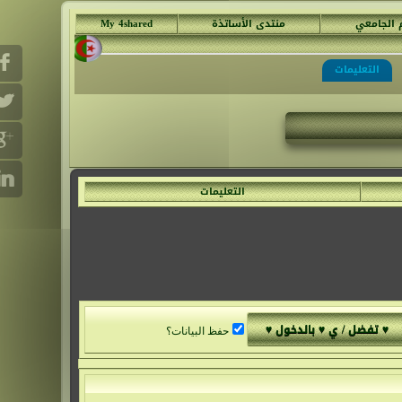
م الجامعي
منتدى الأساتذة
My 4shared
التعليمات
التعليمات
حفظ البيانات؟