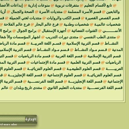
@
تابع لأقسام التعليم
@
متفرقات تربوية
@
منوعات إدارية
@
إبداعات الأعضا
والتابعين
@
قسم الأسرة المسلمة
@
منتديات الأسرة
@
الصحة والجمال
@
أزياء
قسم القصص القصيرة
@
قسم الكتب والروايات
@
منتديات لغتي الجميلة
@
قسم
شخصيات عالميـة
@
شخصيات وطنـية
@
فرع عالم البحار
@
فرع عالم الفلاحة
@
الأنمــــــــي
@
القنوات الفضائية
@
أجهزة الإستقبال
@
برامج الجوال
@
برامج ال
@
منتدى الطب النفسي
@
منتدى دورات التدريب
@
اشهار المؤسسات والأ شغا
النشــاط
@
قسم التربية الإسلامية
@
قسـم اللغة العربيــة
@
قسم مادة الرياض
المدنية
@
قـسم مـواد النشــاط
@
قـسم مـواد النشــاط
@
قسم التربية الإسلامي
قسم التربية الإسلامية
@
قسم اللغة العربية
@
قسم مادة الرياضيات
@
قسم الترب
الرياضيات
@
قسم التربية العلمية
@
قسم مادة الإجتماعيات
@
قسم التربية المد
العربيــــــة
@
قسم العلوم الطبيعـيـة
@
قسم العلوم الفزيائيــة
@
قسم العلوم الإ
قسم العلوم الفزيائيــة
@
قسم العلوم الإجتماعية
@
قسم اللغة الإنجليزيـــة
@
قس
الإجتماعية
@
قسم اللغة الإنجليزيـــة
@
قسم اللغة الفرنســــية
@
قسم التربية ال
قسم اللغة الفرنســــية
@
منتديات التعليم الثانوي
@
منتدى تاريخ وبلدان
@
عالم 
الإدارة
نعلم جميع إخ
و سنحدف أي موضوع