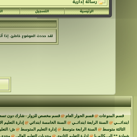
رسالة إدارية
الرئيسية
التسجيل
ال
لقد حددت الموضوع خاطئ. إذا أتبع
قسم المنوعات
@
قسم الحوار العام
@
قسم مخصص للزوار - شارك دون تسج
ابتدائـــي
@
السنة الرابعة ابتدائــي
@
السنة الخامسة ابتدائي
@
إدارة التعليم ال
الثالثة متوسط
@
السنة الرابعة متوسط
@
إدارة التعليم المتوسط
@
ش/ التعل
شهادة ** البـــكالوريا
@
إدارة التعليم الثانوي
@
منتديات التعليم العالي
@
منتدى 