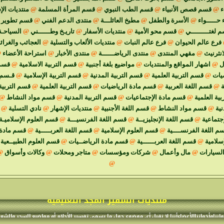
ء
@
قسم قصص الأنبياء
@
قسم الطب النبوي
@
قسم المرأة المسلمة
@
منتديات الإ
 حـــــواء
@
الأسرة والطفل
@
مطبخ العائلـــة
@
منتدى الدعم الفني
@
قسم تطوير م
 لغتـــــــــي
@
قسم محو الأمية
@
منتديات الأسفار
@
تاريـخ وطــــــني
@
السياحـة
فرع عالم الحيوان
@
فرع عالم النبات
@
منتديات الألعاب والتسلية
@
العجائب والغرا
انثرنيث
@
مقهي المنتدى
@
منتدى الرياضــــــة
@
منتدى الأخبار
@
استراحة الأعضاء
@
ل
@
اشهار المواقع والمنتديات
@
مواضيع بلغة أجنبية
@
قسم التربية الاسلامية
@
قسم 
يات
@
قسم التربية العلمية
@
قسم التربية المدنية
@
قسم التربية الإسلامية
@
قـسم ا
ة
@
قسم اللغة العربية
@
قسم مادة الرياضيات
@
قسم التربية العلمية
@
قسم التربية
ية العلمية
@
قسم مادة الإجتماعيات
@
قسم التربية المدنية
@
قسم مواد النشاط
@
نية
@
قسم مواد النشاط
@
قسم اللغة الأجنبية
@
منتديات الإشهار
@
نادي التسلية
@
جتماعية
@
قسم اللغة الإنجليزيــة
@
قسم اللغة الفرنسيـــة
@
قسم العلوم الإسلاميـة
م اللغة الفرنســــية
@
قسم العلوم الإسلامية
@
قسم اللغة العربـــــية
@
قسم مادة 
إسلامية
@
قسم اللغة العربــــــية
@
قسم مادة الرياضــيات
@
قسم العلوم الطبيــعية
السيارات
@
مال وأعمال
@
شركات ومؤسسات
@
متاجر ومحلات
@
وكالات وأسواق
@
@
منتديات السفير المجد التعليمية
وانناوأخواتناالأعضاءأننا لا نقبل أي موضوع حول ما يسمى تفسير الأحلام أو مواضيع السحر والشع
 لايكتب في القسم المناسب. نرجو تفهمكم من أجل الحفاظ على نظام المنتدى 