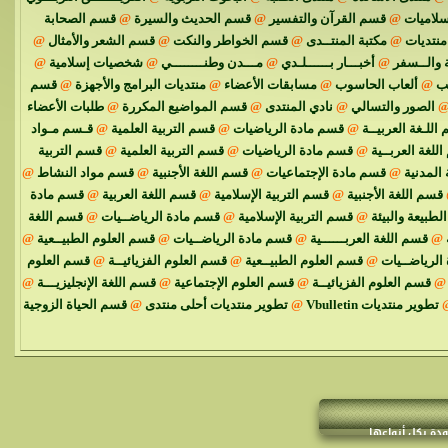
سلاميات
@
قسم القرآن والتفسير
@
قسم الحديث والسيرة
@
قسم الصحابة
نتديات
@
مكتبة المنتــدى
@
قسم الخواطر والنكت
@
قسم الشعر والأمثال
@
 والــسفر
@
أخبـــار بــــــلـدي
@
مـــدن وطنــــــــي
@
شخصيات إسلامية
@
ئب
@
ألعاب الحاسوب
@
مسابقات الأعضاء
@
منتديات البرامج والأجهزة
@
قسم
الصور والتسالي
@
نادي المنتدى
@
قسم المواضيع المكررة
@
طلبات الأعضاء
اللـغة العربيــة
@
قسم مادة الرياضيات
@
قسم التربية العلمية
@
قـسم مـواد
للغة العربــية
@
قسم مادة الرياضيات
@
قسم التربية العلمية
@
قسم التربية
 المدنية
@
قسم مادة الإجتماعيات
@
قسم اللغة الأجنبية
@
قسم مواد النشاط
@
قسم اللغة الأجنبية
@
قسم التربية الإسلامية
@
قسم اللغة العربية
@
قسم مادة
الطبيعة والبيئة
@
قسم التربية الإسلامية
@
قسم مادة الرياضــيات
@
قسم اللغة
@
قسم اللغة العربــــــية
@
قسم مادة الرياضــيات
@
قسم العلوم الطبيــعية
@
الرياضــيات
@
قسم العلوم الطبيــعية
@
قسم العلوم الفزيائيــة
@
قسم العلوم
@
قسم العلوم الفزيائيــة
@
قسم العلوم الإجتماعية
@
قسم اللغة الإنجليزيـــة
@
تطوير منتديات Vbulletin
@
تطوير منتديات أحلى منتدى
@
قسم الحياة الزوجية
ودة بكل أنواعها
-المراقبة العامة -