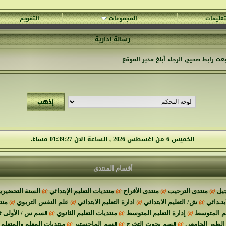
تعليمات
المجموعات
التقويم
رسالة إدارية
ت رابط صحيح, الرجاء أبلغ
مدير الموقع
الخميس 6 من اغسطس 2026 , الساعة الان 01:39:28 مساءً.
أقسام المنتدى
يل
@
منتدى الترحيب
@
منتدى الأفراح
@
منتديات التعليم الإبتدائي
@
السنة التحضيرية
ابتـدائي
@
ش/ التعليم الابتدائي
@
ادارة التعليم الابتدائي
@
علم النفس التربوي
@
منت
يم المتوسط
@
إدارة التعليم المتوسط
@
منتديات التعليم الثانوي
@
قسم س / الأولى ث
الطور الجامعي
@
قسم بحوث التخرج
@
قسم الماجستير
@
منتديات المعلم والمتعلم