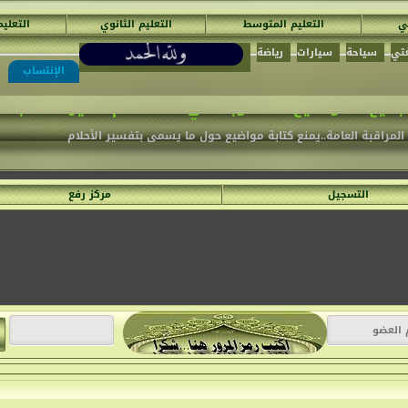
ئي
التعليم المتوسط
التعليم الثانوي
التعلي
تي
سياحة
سيارات
رياضة
مُنْتَدَيَات السَّفِير الْمُجِدّ التَّعْلِيمِيَّة
الإنتساب
ميع المواضيع المكتوبة في الأ قسام الغير مناسبة .
المراقبة العامة..يمنع كتابة مواضيع حول ما يسمى بتفسير الأحلام
التسجيل
مركز رفع