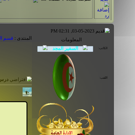
03-05-2023, 02:31 PM
المنتدى :
قسم الع
المعلومات
الكاتب:
اللقب:
درس م