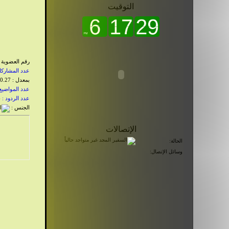
0
شرح أهم آيات المجال الأول علوم إسلامية ثالثة ثانوي
التوقيت
0
تحضير نص مولد محمد صلى الله عليه وسلم السنة
الأولى متوسط – الجيل الثاني
0
مذكرات التربية العلمية رابعة ابتدائي للجيل الثاني
رقم العضوية : 
عدد المشاركات : 
بمعدل : 0.27 يوميا
عدد المواضيع : 3
عدد الردود : 196
الجنس :
الإتصالات
الحالة:
وسائل الإتصال: