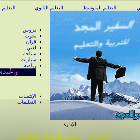
ي
التعليم المتوسط
التعليم الثانوي
التعليم 
دروس
بحوث
قرآن
لغتي
سياحة
سيارات
رياضة
الإنتساب
التعليمات
الإدارة
مُنْتَدَيَات السَّفِير الْمُجِدّ التَّعْلِيمِيَّة