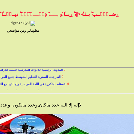
ڔڞــﯧْۧــټ ۖ بــﷲ ﷻ ۖ ڕبــٰ̍ا̍ ﯣبــٰٱ̍ﻹڛۣــﻼ̍ۙمۭ ۖ دڀــڼۨــٰ̍ا̍ ۛ ּ
معلوماتي ومن مواضيعي
0
المدونة الرسمية للأدوات المدرسية للسنة الدراسية 2023-4
0
التدرجات السنوية للتعليم المتوسط جميع المواد والمستويات
0
الأسئلة المتكررة في اللغة الفرنسية وإجاباتها مع الت
0
تعرف على شجرة القشطة ومعلومات ع
0
عشر حقائق في علم البيئة
لاإله إلا الله عدد ماكان,وعدد مايكون, وع