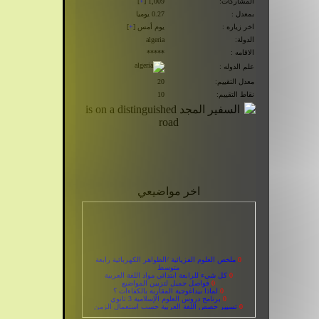
المشاركات:
1,009 [
+
]
بمعدل :
0.27 يوميا
اخر زياره :
يوم أمس [
+
]
الدولة:
algeria
الاقامه :
*****
علم الدوله :
معدل التقييم:
20
نقاط التقييم:
10
اخر مواضيعي
0
ملخص العلوم الفزيائية /الظواهر الكهربائية رابعة
متوسط
0
كل شيء للرابعة ابتدائي مواد اللغة العربية
0
فواصل جميل لتزيين المواضيع
0
لماذا بيداغوجية المقاربة بالكفاءات ؟
0
برنامج دروس العلوم الإسلامية 3 ثانوي
0
تسيير حصص اللغة العربية حسب استعمال الزمن
«الأسبوع الأول من المقطع الثاني كمثال» - السنة الثانية
ابتدائي -
0
مجموعة دروس رائعة ومبسطة في قواعد اللغة