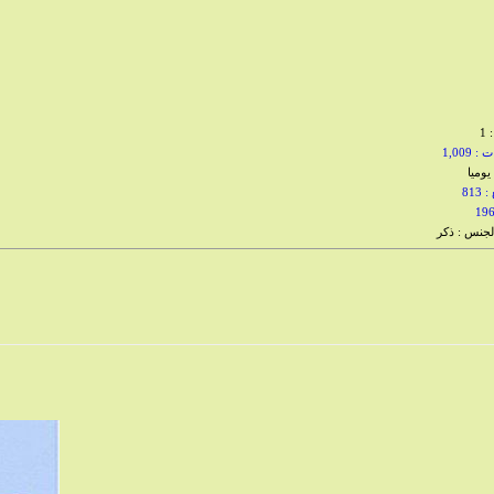
1
1,009
81