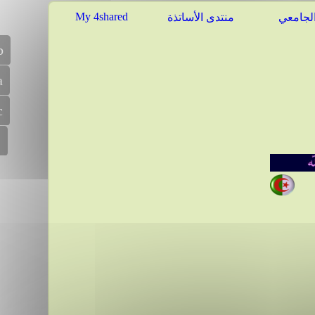
My 4shared
الجامعي
منتدى الأساتذة