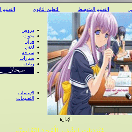
ئي
التعليم المتوسط
التعليم الثانوي
التعليم 
دروس
بحوث
قرآن
لغتي
سياحة
سيارات
رياضة
الإنتساب
التعليمات
الإدارة
مُنْتَدَيَات السَّفِير الْمُجِدّ التَّعْلِيمِيَّة