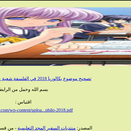
تصحيح موضوع بكالوريا 2018 في الفلسفة شعبة علوم تجريبية + رياضيات
بسم الله وحمل من الرابط
اقتباس :
a.com/wp-content/uploa...philo-2018.pdf
المصدر:
منتديات السفير المجد التعليمية
- من قس