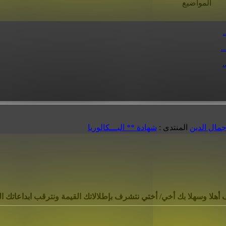
المواضيع
مال الدين
المنتدى :
شهادة ** البـــكالوريا
ف أهلا وسهلا بك أخي/ أختي نتشرف بإطلالاتك القيمة ونترقب ابداعاتك ا