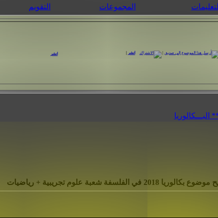
لتعليمات
المجموعات
التقويم
|
انشر
|
انشر
كالوريا 2018 في الفلسفة شعبة علوم تجريبية + رياضيات