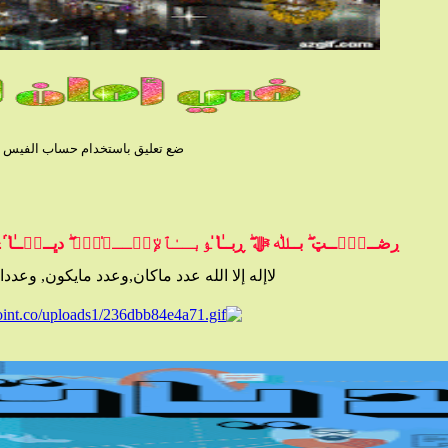
ضع تعليق باستخدام حساب الفيس بوك
ڔڞــﯧْۧــټ ۖ بــﷲ ﷻ ۖ ڕبــٰ̍ا̍ ﯣبــٰٱ̍ﻹڛۣــﻼ̍ۙمۭ ۖ دڀــڼۨــٰ̍ا̍ ۛ ּ
لاإله إلا الله عدد ماكان,وعدد مايكون, وعد