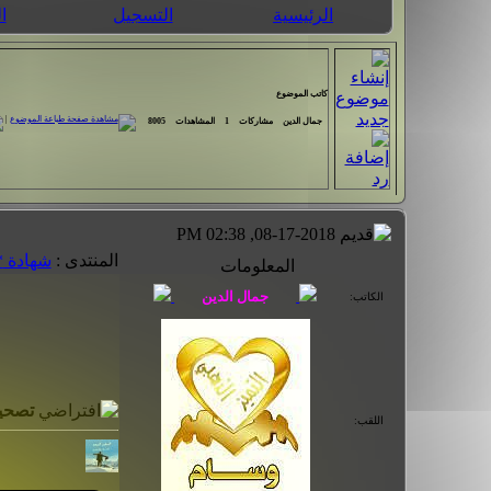
الرئيسية
التسجيل
ا
كاتب الموضوع
|
جمال الدين
مشاركات
1
المشاهدات
8005
08-17-2018, 02:38 PM
المنتدى :
شهادة ** البـــكالوريا
المعلومات
الكاتب:
تصحيح موضوع ب
اللقب: