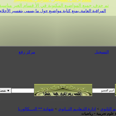
تم حدف جميع المواضيع المكتوبة في الأ قسام الغير مناسبة 
المراقبة العامة..يمنع كتابة مواضيع حول ما يسمى بتفسير الأحلام
التسجيل
مركز رفع
م الثانوي
>
إدارة التـعليـم الثــانوي
>
شهادة ** البـــكالوريا