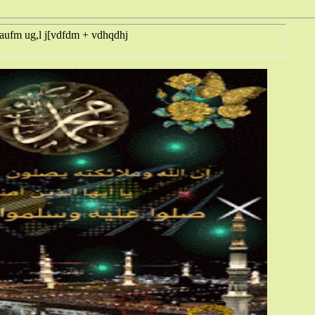
 aufm ug,l j[vdfdm + vdhqdhj