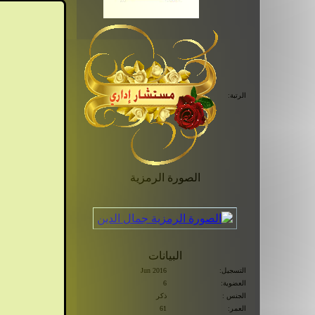
الرتبة:
الصورة الرمزية
البيانات
التسجيل:
Jun 2016
العضوية:
6
الجنس :
ذكر
العمر:
61