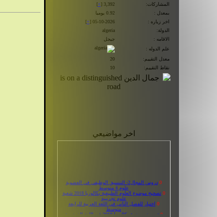
المشاركات:
3,392 [
+
]
بمعدل :
0.92 يوميا
اخر زياره :
05-10-2026 [
+
]
الدولة:
algeria
الاقامه :
جيجل
علم الدوله :
معدل التقييم:
20
نقاط التقييم:
10
اخر مواضيعي
0
دروس المجال2- التنسيق الوظيفي في العضوية
علوم 4 متوسط
0
تصحيح موضوع العلوم الطبيعية بكالوريا 2018 شعبة
علوم تجريبية
0
اختبار للفصل الثاني في اللغة العربية للرابعة
متوسط
0
تصحيح موضوع بكالوريا 2018 في اللغة الفرنسية
شعب علمية
0
وضعيات ادماجية في جميع المواد رابعة متوسط