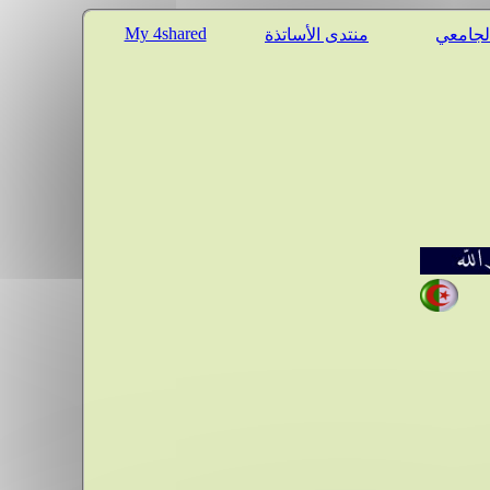
My 4shared
الجامعي
منتدى الأساتذة