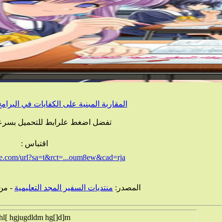
المقاربة المبنية على الكفايات في البرامج
تفضل اضغط علرابط للتحميل بسرع
اقتباس :
e.com/url?sa=t&rct=...oum8ew&cad=rja
المصدر:
منتديات السفير المجد التعليمية
- من
hl[ hgjugdldm hg[]d]m