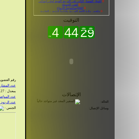
0
[ppt]بيداغوجيا الإدماج
0
ملخص مادة اللغة العربية وآدابها للشعب العلمية
0
قالب بوست لوجاسي جميل افقي عمودي
0
تحضير نص في الغابة السنة الأولى متوسط – الجيل
الثاني
0
كل دروس مادة العلوم الفيزيائية مع تمارين محلولة
التوقيت
0
قصة وفي الربيع دموع
رقم العضوية 
عدد المشاركات 
بمعدل : 0.27 يوميا
الإتصالات
عدد المواضيع :
الحالة:
عدد الردود : 96
الجنس :
وسائل الإتصال: