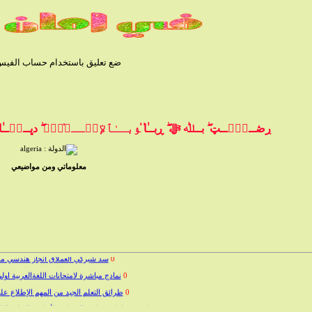
ضع تعليق باستخدام حساب الفيس بو
ڔڞــﯧْۧــټ ۖ بــﷲ ﷻ ۖ ڕبــٰ̍ا̍ ﯣبــٰٱ̍ﻹڛۣــﻼ̍ۙمۭ ۖ دڀــڼۨــٰ̍ا̍ ۛ 
معلوماتي ومن مواضيعي
0
سد شيركي العملاق انجاز هندسي 
0
نمادج مباشرة لامتحانات اللغةالعربية ا
0
طرائق التعلم الجيد من المهم الإطلاع علي
0
مواضيع وحلول مسابقة التوظيف لأساتذة التعليم ال
0
صور لدوار الشمس