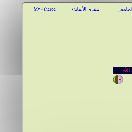
My 4shared
الجامعي
منتدى الأساتذة