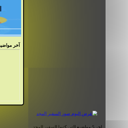
آ
خر مواضيعي
اخر 5 مواضيع التي كتبها السفير المجد