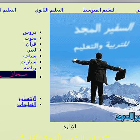
ئي
التعليم المتوسط
التعليم الثانوي
التعليم 
دروس
بحوث
قرآن
لغتي
سياحة
سيارات
رياضة
الإنتساب
التعليمات
الإدارة
مُنْتَدَيَات السَّفِير الْمُجِدّ التَّعْلِيمِيَّة