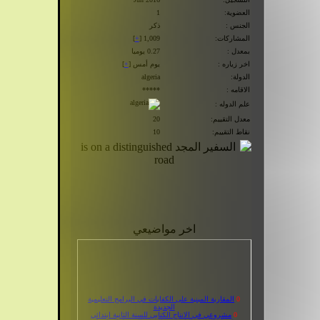
العضوية:
1
الجنس :
ذكر
المشاركات:
1,009 [
+
]
بمعدل :
0.27 يوميا
اخر زياره :
يوم أمس [
+
]
الدولة:
algeria
الاقامه :
*****
علم الدوله :
معدل التقييم:
20
نقاط التقييم:
10
اخر مواضيعي
0
المقاربة المبنية على الكفايات في البرامج التعليمية
الجديدة
0
مشروعي في الانتاج الكتابي للسنة الثانية ابتدائي
0
اختبار الفصل الثاني في التربية الفنية اولى ابتدائي
0
لغتي الجميلة