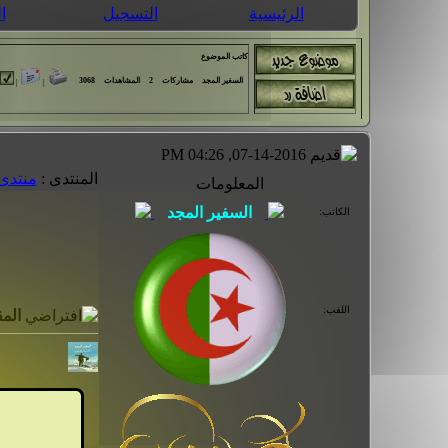
الرئيسية
التسجيل
ا
كاتب الموضوع
السفير المجد
مشاركات
2
المشاهدات
3068
|
|
07-14-2016, 04:26 PM
المنتدى :
منتدى 
المعلومات
الكاتب:
اللقب:
المق