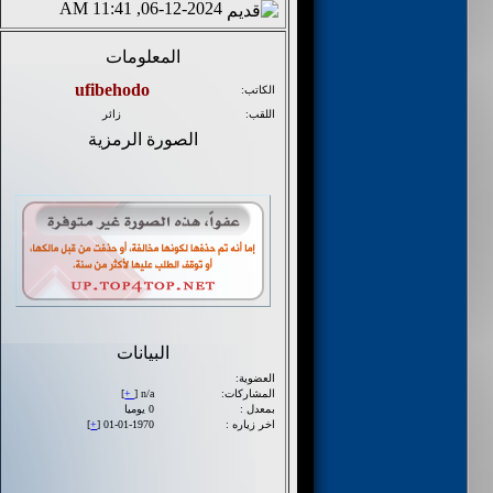
06-12-2024, 11:41 AM
المعلومات
الكاتب:
اللقب:
زائر
الصورة الرمزية
البيانات
العضوية:
المشاركات:
n/a [
+
]
بمعدل :
0 يوميا
اخر زياره :
01-01-1970 [
+
]