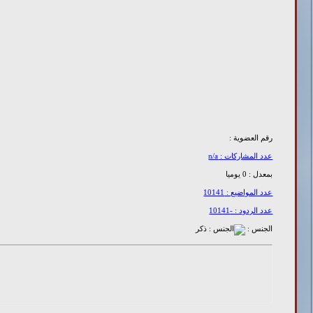
رقم العضوية :
عدد المشاركات : n/a
بمعدل : 0 يوميا
عدد المواضيع : 10141
عدد الردود : -10141
الجنس :