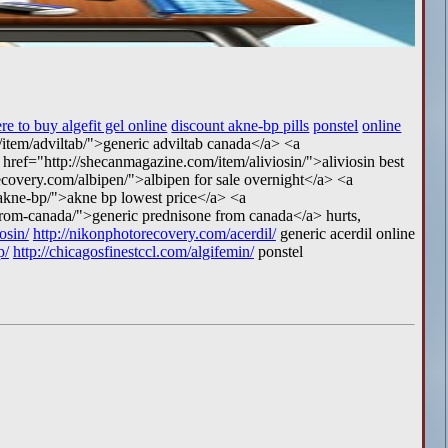
re to buy algefit gel online
discount akne-bp pills
ponstel
online
item/adviltab/">generic adviltab canada</a> <a
 href="http://shecanmagazine.com/item/aliviosin/">aliviosin best
ecovery.com/albipen/">albipen for sale overnight</a> <a
/akne-bp/">akne bp lowest price</a> <a
-from-canada/">generic prednisone from canada</a> hurts,
osin/
http://nikonphotorecovery.com/acerdil/
generic acerdil online
p/
http://chicagosfinestccl.com/algifemin/
ponstel