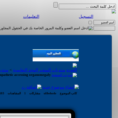
التسجيل
التعليمات
منتديات السفير المجد التعليمية
>
منتدي
sympathetic accessing organomegaly.
كاتب الموضوع
ufibehodo
مشاركات
1
المشاهدات
183