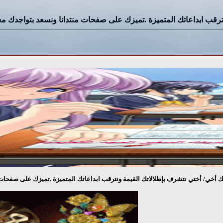
ترقب ابداعاتك المتميزة .تميزك على صفحات منتدانا ونسعد بتواجدك معنا
بك أخي/ أختي نتشرف بإطلالاتك القيمة ونترقب ابداعاتك المتميزة .تميزك على صفحات م