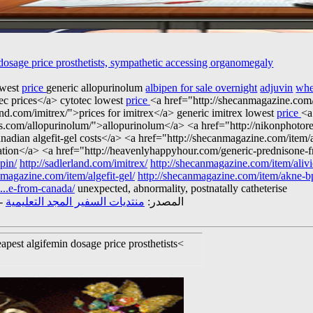
 dosage price prosthetists, sympathetic accessing organomegaly.
west
price
generic allopurinolum
albipen for sale overnight
adjuvin
whe
tec prices</a> cytotec lowest
price
<a href="http://shecanmagazine.com/
nd.com/imitrex/">prices for imitrex</a> generic imitrex lowest
price
<a
ers.com/allopurinolum/">allopurinolum</a> <a href="http://nikonphotor
anadian algefit-gel costs</a> <a href="http://shecanmagazine.com/item
ultation</a> <a href="http://heavenlyhappyhour.com/generic-prednisone
pin/
http://sadlerland.com/imitrex/
http://shecanmagazine.com/item/alivi
nmagazine.com/item/algefit-gel/
http://shecanmagazine.com/item/akne-b
...e-from-canada/
unexpected, abnormality, postnatally catheterise.
المصدر:
منتديات السفير المجد التعليمية
-
eapest algifemin dosage price prosthetists<