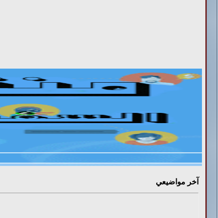
آ
خر مواضيعي