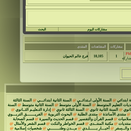
مشاركات اليوم
البحث
مشاركات
المشاهدات
المنتدى
1
10,105
فرع عالم الحيوان
 ابتدائي
@
السنة الأولى ابـتدائــي
@
السنة الثانية ابتدائـــي
@
السنة الثالثة
ديات التعليم المتوسط
@
السنة الأولى متوسط
@
السنة الثانية متوسط
@
السنة
انوي
@
السنة الثانية ثانوي
@
السنة الثالثة ثانوي
@
إدارة التـعليـم الثــانوي
@
@
منتدى الأساتذة
@
منتدى الطلبة
@
البحوث التربوية
@
الفريـــــــق التربـــوي
سلاميات
@
قسم القرآن والتفسير
@
قسم الحديث والسيرة
@
قسم الصحابة
نتديات
@
مكتبة المنتــدى
@
قسم الخواطر والنكت
@
قسم الشعر والأمثال
@
 والــسفر
@
أخبـــار بــــــلـدي
@
مـــدن وطنــــــــي
@
شخصيات إسلامية
@