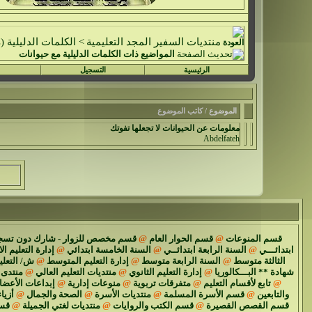
منتديات السفير المجد التعليمية
>
الكلمات الدليلية (Tags)
المواضيع ذات الكلمات الدليلية مع
حيوانات
الرئيسية
التسجيل
الموضوع / كاتب الموضوع
معلومات عن الحيوانات لا تجعلها تفوتك
Abdelfateh
قسم المنوعات
@
قسم الحوار العام
@
قسم مخصص للزوار - شارك دون تسج
ابتدائـــي
@
السنة الرابعة ابتدائــي
@
السنة الخامسة ابتدائي
@
إدارة التعليم ال
الثالثة متوسط
@
السنة الرابعة متوسط
@
إدارة التعليم المتوسط
@
ش/ التعل
شهادة ** البـــكالوريا
@
إدارة التعليم الثانوي
@
منتديات التعليم العالي
@
منتدى 
@
تابع لأقسام التعليم
@
متفرقات تربوية
@
منوعات إدارية
@
إبداعات الأعضا
والتابعين
@
قسم الأسرة المسلمة
@
منتديات الأسرة
@
الصحة والجمال
@
أزياء
قسم القصص القصيرة
@
قسم الكتب والروايات
@
منتديات لغتي الجميلة
@
قسم