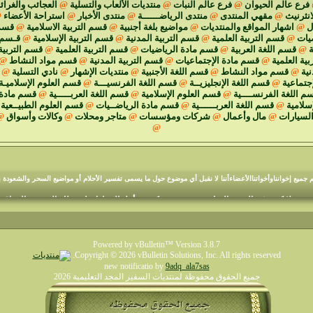
فرع عالم الحيوان
@
فرع عالم النبات
@
منتديات الألعاب والتسلية
@
العجائب والغرا
انثرنيث
@
مقهي المنتدى
@
منتدى الرياضــــــة
@
منتدى الأخبار
@
استراحة الأعضاء
@
ل
@
اشهار المواقع والمنتديات
@
مواضيع بلغة أجنبية
@
قسم التربية الاسلامية
@
قسم 
يات
@
قسم التربية العلمية
@
قسم التربية المدنية
@
قسم التربية الإسلامية
@
قـسم ا
ة
@
قسم اللغة العربية
@
قسم مادة الرياضيات
@
قسم التربية العلمية
@
قسم التربية
ية العلمية
@
قسم مادة الإجتماعيات
@
قسم التربية المدنية
@
قسم مواد النشاط
@
نية
@
قسم مواد النشاط
@
قسم اللغة الأجنبية
@
منتديات الإشهار
@
نادي التسلية
@
جتماعية
@
قسم اللغة الإنجليزيــة
@
قسم اللغة الفرنسيـــة
@
قسم العلوم الإسلاميـة
م اللغة الفرنســــية
@
قسم العلوم الإسلامية
@
قسم اللغة العربـــــية
@
قسم مادة 
إسلامية
@
قسم اللغة العربــــــية
@
قسم مادة الرياضــيات
@
قسم العلوم الطبيــعية
السيارات
@
مال وأعمال
@
شركات ومؤسسات
@
متاجر ومحلات
@
وكالات وأسواق
@
@
منتديات السفير المجد التعليمية
م جميع إخوانناوأخواتناالأعضاءأننا لا نقبل أي موضوع حول ما يسمى تفسير الأحلام أو مواضيع السحر والشعودة ب
وع لايكتب في القسم المناسب. نرجو تفهمكم من أجل الحفاظ على نظام المنتدى -المراقبة ا
Powered by vBulletin™ Version 3.8.7
Copyright © 2026 vBulletin Solutions, Inc. All rights reserved.
new notificatio by
9adq_ala7sas
جميع الحقوق محفوظة لمنتديات السفير المجد التعليمية 2026