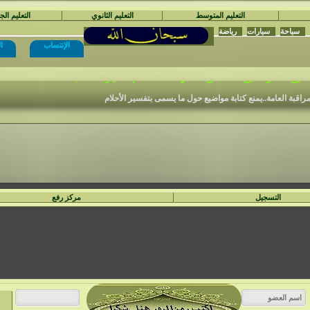
التعليم المتوسط
التعليم الثانوي
التعليم ال
سياحة
سيارات
رياضة
الإنتساب
ا
نْتَدَيَات السَّفِير الْمُجِدّ التَّعْلِيمِيَّة
ع المواضيع المكتوبة في الأ قسام الغير مناسبة .
مراقبة العامة..يمنع كتابة مواضيع حول ما يسمى بتفسير الأحلام
التسجيل
مركز رفع