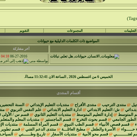
التعليمات
المجموعات
التقويم
المواضيع ذات الكلمات الدليلية مع
حيوانات
آخر مشاركة
04:18 PM
06-27-2016
بواسطة
منى
الخميس 6 من اغسطس 2026 , الساعة الان 11:32:42 مساءً.
أقسام المنتدى
يل
@
منتدى الترحيب
@
منتدى الأفراح
@
منتديات التعليم الإبتدائي
@
السنة التحضيرية
ابتـدائي
@
ش/ التعليم الابتدائي
@
ادارة التعليم الابتدائي
@
علم النفس التربوي
@
منت
يم المتوسط
@
إدارة التعليم المتوسط
@
منتديات التعليم الثانوي
@
قسم س / الأولى ث
الطور الجامعي
@
قسم بحوث التخرج
@
قسم الماجستير
@
منتديات المعلم والمتعلم
ء
@
قسم قصص الأنبياء
@
قسم الطب النبوي
@
قسم المرأة المسلمة
@
منتديات الإ
 حـــــواء
@
الأسرة والطفل
@
مطبخ العائلـــة
@
منتدى الدعم الفني
@
قسم تطوير م
 لغتـــــــــي
@
قسم محو الأمية
@
منتديات الأسفار
@
تاريـخ وطــــــني
@
السياحـة