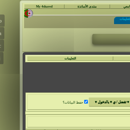
جامعي
منتدى الأساتذة
My 4shared
لتعليمات
التعليمات
حفظ البيانات؟