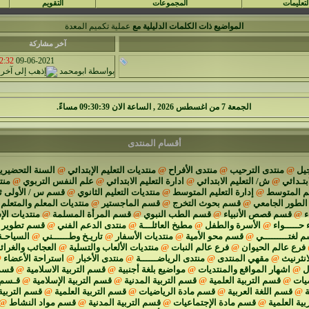
لتعليمات
المجموعات
التقويم
المواضيع ذات الكلمات الدليلية مع
عملية تكميم المعدة
آخر مشاركة
:32 PM
09-06-2021
بواسطة
ابومحمد
الجمعة 7 من اغسطس 2026 , الساعة الان 09:30:40 مساءً.
أقسام المنتدى
يل
@
منتدى الترحيب
@
منتدى الأفراح
@
منتديات التعليم الإبتدائي
@
السنة التحضيرية
ابتـدائي
@
ش/ التعليم الابتدائي
@
ادارة التعليم الابتدائي
@
علم النفس التربوي
@
منت
يم المتوسط
@
إدارة التعليم المتوسط
@
منتديات التعليم الثانوي
@
قسم س / الأولى ث
الطور الجامعي
@
قسم بحوث التخرج
@
قسم الماجستير
@
منتديات المعلم والمتعلم
ء
@
قسم قصص الأنبياء
@
قسم الطب النبوي
@
قسم المرأة المسلمة
@
منتديات الإ
 حـــــواء
@
الأسرة والطفل
@
مطبخ العائلـــة
@
منتدى الدعم الفني
@
قسم تطوير م
 لغتـــــــــي
@
قسم محو الأمية
@
منتديات الأسفار
@
تاريـخ وطــــــني
@
السياحـة
فرع عالم الحيوان
@
فرع عالم النبات
@
منتديات الألعاب والتسلية
@
العجائب والغرا
انثرنيث
@
مقهي المنتدى
@
منتدى الرياضــــــة
@
منتدى الأخبار
@
استراحة الأعضاء
@
ل
@
اشهار المواقع والمنتديات
@
مواضيع بلغة أجنبية
@
قسم التربية الاسلامية
@
قسم 
يات
@
قسم التربية العلمية
@
قسم التربية المدنية
@
قسم التربية الإسلامية
@
قـسم ا
ة
@
قسم اللغة العربية
@
قسم مادة الرياضيات
@
قسم التربية العلمية
@
قسم التربية
ية العلمية
@
قسم مادة الإجتماعيات
@
قسم التربية المدنية
@
قسم مواد النشاط
@