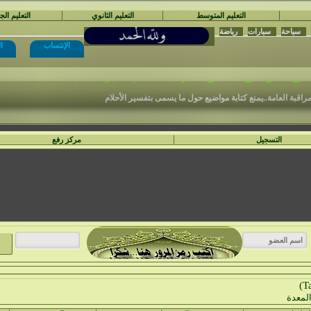
التعليم المتوسط
التعليم الثانوي
التعليم ال
سياحة
سيارات
رياضة
الإنتساب
ا
نْتَدَيَات السَّفِير الْمُجِدّ التَّعْلِيمِيَّة
ع المواضيع المكتوبة في الأ قسام الغير مناسبة .
مراقبة العامة..يمنع كتابة مواضيع حول ما يسمى بتفسير الأحلام
التسجيل
مركز رفع
المعدة