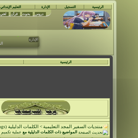
الرئيسية
التسجيل
الإدارة
التعليم الإبتدائي
دروس
بحوث
قرآن
لغتي
مُ
تم حدف جمي
الإدارة
ال
الرئيسية
منتديات السفير المجد التعليمية
>
الكلمات الدليلية (Tags)
المواضيع ذات الكلمات الدليلية مع
عملية تكميم 