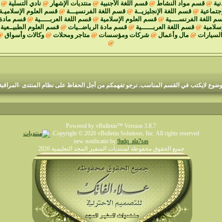
نية
@
قسم مواد النشاط
@
قسم اللغة الأجنبية
@
منتديات الإشهار
@
نادي التسلية
@
جتماعية
@
قسم اللغة الإنجليزيــة
@
قسم اللغة الفرنسيـــة
@
قسم العلوم الإسلاميـة
م اللغة الفرنســــية
@
قسم العلوم الإسلامية
@
قسم اللغة العربـــــية
@
قسم مادة 
إسلامية
@
قسم اللغة العربــــــية
@
قسم مادة الرياضــيات
@
قسم العلوم الطبيــعية
السيارات
@
مال وأعمال
@
شركات ومؤسسات
@
متاجر ومحلات
@
وكالات وأسواق
@
@
منتديات السفير المجد التعليمية
م جميع إخوانناوأخواتناالأعضاءأننا لا نقبل أي موضوع حول ما يسمى تفسير الأحلام أو مواضيع السحر والشعودة ب
وع لايكتب في القسم المناسب. نرجو تفهمكم من أجل الحفاظ على نظام المنتدى -المراقبة ا
Powered by vBulletin™ Version 3.8.7
Copyright © 2026 vBulletin Solutions, Inc. All rights reserved.
new notificatio by
9adq_ala7sas
جميع الحقوق محفوظة لمنتديات السفير المجد التعليمية 2026