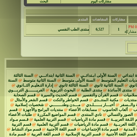
مشاركات اليوم
البحث
مشاركات
المشاهدات
المنتدى
02
1
6,527
منتدى الطب النفسي
 ابتدائي
@
السنة الأولى ابـتدائــي
@
السنة الثانية ابتدائـــي
@
السنة الثالثة
ديات التعليم المتوسط
@
السنة الأولى متوسط
@
السنة الثانية متوسط
@
السنة
انوي
@
السنة الثانية ثانوي
@
السنة الثالثة ثانوي
@
إدارة التـعليـم الثــانوي
@
@
منتدى الأساتذة
@
منتدى الطلبة
@
البحوث التربوية
@
الفريـــــــق التربـــوي
سلاميات
@
قسم القرآن والتفسير
@
قسم الحديث والسيرة
@
قسم الصحابة
نتديات
@
مكتبة المنتــدى
@
قسم الخواطر والنكت
@
قسم الشعر والأمثال
@
 والــسفر
@
أخبـــار بــــــلـدي
@
مـــدن وطنــــــــي
@
شخصيات إسلامية
@
ئب
@
ألعاب الحاسوب
@
مسابقات الأعضاء
@
منتديات البرامج والأجهزة
@
قسم
الصور والتسالي
@
نادي المنتدى
@
قسم المواضيع المكررة
@
طلبات الأعضاء
اللـغة العربيــة
@
قسم مادة الرياضيات
@
قسم التربية العلمية
@
قـسم مـواد
للغة العربــية
@
قسم مادة الرياضيات
@
قسم التربية العلمية
@
قسم التربية
 المدنية
@
قسم مادة الإجتماعيات
@
قسم اللغة الأجنبية
@
قسم مواد النشاط
@
قسم اللغة الأجنبية
@
قسم التربية الإسلامية
@
قسم اللغة العربية
@
قسم مادة