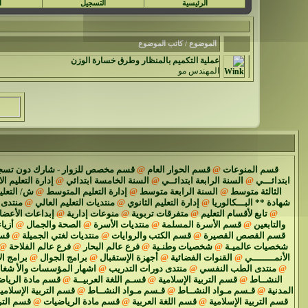
الرئيسية
التسجيل
ا
الموضوع / كاتب الموضوع
عملية التكميم بالمنظار وطرق خسارة الوزن
المهندس مو
قسم المنوعات
@
قسم الحوار العام
@
قسم مخصص للزوار - شارك دون تسج
ابتدائـــي
@
السنة الرابعة ابتدائــي
@
السنة الخامسة ابتدائي
@
إدارة التعليم ال
الثالثة متوسط
@
السنة الرابعة متوسط
@
إدارة التعليم المتوسط
@
ش/ التعل
شهادة ** البـــكالوريا
@
إدارة التعليم الثانوي
@
منتديات التعليم العالي
@
منتدى 
@
تابع لأقسام التعليم
@
متفرقات تربوية
@
منوعات إدارية
@
إبداعات الأعضا
والتابعين
@
قسم الأسرة المسلمة
@
منتديات الأسرة
@
الصحة والجمال
@
أزياء
قسم القصص القصيرة
@
قسم الكتب والروايات
@
منتديات لغتي الجميلة
@
قسم
شخصيات عالميـة
@
شخصيات وطنـية
@
فرع عالم البحار
@
فرع عالم الفلاحة
@
الأنمــــــــي
@
القنوات الفضائية
@
أجهزة الإستقبال
@
برامج الجوال
@
برامج ال
@
منتدى الطب النفسي
@
منتدى دورات التدريب
@
اشهار المؤسسات والأ شغا
النشــاط
@
قسم التربية الإسلامية
@
قسـم اللغة العربيــة
@
قسم مادة الرياض
المدنية
@
قـسم مـواد النشــاط
@
قـسم مـواد النشــاط
@
قسم التربية الإسلامي
قسم التربية الإسلامية
@
قسم اللغة العربية
@
قسم مادة الرياضيات
@
قسم الترب